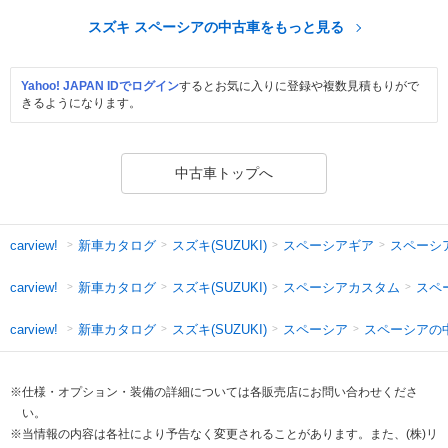
スズキ スペーシアの中古車をもっと見る
Yahoo! JAPAN IDでログイン
するとお気に入りに登録や複数見積もりがで
きるようになります。
中古車トップへ
新車カタログ
スズキ(SUZUKI)
スペーシアギア
スペーシ
carview!
新車カタログ
スズキ(SUZUKI)
スペーシアカスタム
スペ
carview!
新車カタログ
スズキ(SUZUKI)
スペーシア
スペーシアの
carview!
※仕様・オプション・装備の詳細については各販売店にお問い合わせくださ
い。
※当情報の内容は各社により予告なく変更されることがあります。また、(株)リ