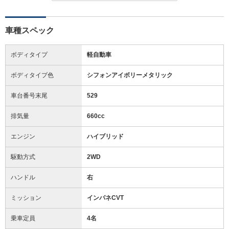
車種スペック
ボディタイプ
軽自動車
ボディタイプ色
シフォンアイボリーメタリック
車台番号末尾
529
排気量
660cc
エンジン
ハイブリッド
駆動方式
2WD
ハンドル
右
ミッション
インパネCVT
乗車定員
4名