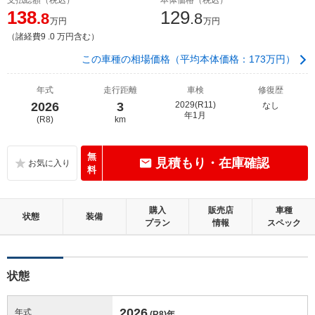
138
129
.8
.8
万円
万円
（諸経費9 .0 万円含む）
この車種の相場価格（平均本体価格：173万円）
年式
走行距離
車検
修復歴
2026
3
2029(R11)
なし
年1月
(R8)
km
無
見積もり・在庫確認
料
購入
販売店
車種
状態
装備
プラン
情報
スペック
状態
2026
年式
(R8)
年