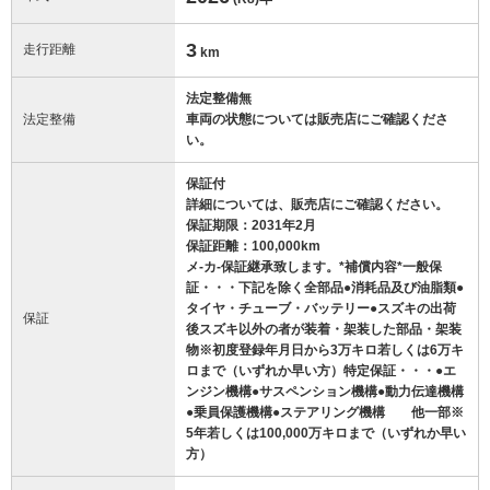
3
走行距離
km
法定整備無
法定整備
車両の状態については販売店にご確認くださ
い。
保証付
詳細については、販売店にご確認ください。
保証期限：2031年2月
保証距離：100,000km
メ-カ-保証継承致します。*補償内容*一般保
証・・・下記を除く全部品●消耗品及び油脂類●
タイヤ・チューブ・バッテリー●スズキの出荷
保証
後スズキ以外の者が装着・架装した部品・架装
物※初度登録年月日から3万キロ若しくは6万キ
ロまで（いずれか早い方）特定保証・・・●エ
ンジン機構●サスペンション機構●動力伝達機構
●乗員保護機構●ステアリング機構 他一部※
5年若しくは100,000万キロまで（いずれか早い
方）