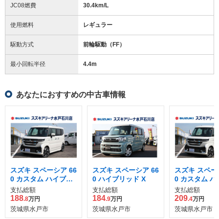
JC08燃費
30.4km/L
使用燃料
レギュラー
駆動方式
前輪駆動（FF）
最小回転半径
4.4
m
あなたにおすすめの中古車情報
スズキ スペーシア 66
スズキ スペーシア 66
スズキ スペーシ
0 カスタム ハイブリ
0 ハイブリッド X
0 カスタム 
ッド XS
ッド XS
支払総額
支払総額
支払総額
188
184
209
.8
万円
.9
万円
.4
万円
茨城県水戸市
茨城県水戸市
茨城県水戸市