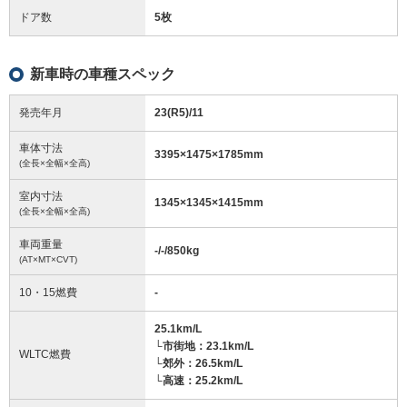
ドア数
5枚
新車時の車種スペック
発売年月
23(R5)/11
車体寸法
3395
×
1475
×
1785
mm
(全長×全幅×全高)
室内寸法
1345
×
1345
×
1415
mm
(全長×全幅×全高)
車両重量
-/-/850
kg
(AT×MT×CVT)
10・15燃費
-
25.1km/L
└市街地：23.1km/L
WLTC燃費
└郊外：26.5km/L
└高速：25.2km/L