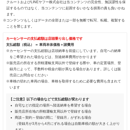
クルートおよびLINEヤフー株式会社は当コンテンツの完全性、無誤謬性を保
証するものではなく、当コンテンツに起因するいかなる損害の責も負いかね
ます。
※コンテンツもしくはデータの全部または一部を無断で転写、転載、複製する
ことを禁じます。
カーセンサーの支払総額は店頭乗り出し価格です
支払総額（税込） ＝ 車両本体価格＋諸費用
※カーセンサーの支払総額は店頭納車を前提にしています。自宅への納車
をご希望された場合などは、別途納車費用がかかります
※販売店の所在する所轄運輸支局以外で登録する際や、車の定置場所、登
録月によって、手数料や税金の額が異なる場合があります。詳しくは販
売店にお問合せください
※車検の切れた車両の場合、車検を取得するために必要な費用も含まれて
います
【ご注意】以下の場合などで支払総額が変わります
自宅などの指定の場所へ陸送納車を希望する場合
販売店所在地の所轄運輸支局以外で登録する場合
商談～契約～登録の間に「登録月」がずれる場合
（登録月が3月から4月にずれる場合は自動車税の額が大きく上がり
ます）