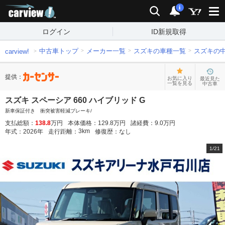
carview!
検索
通知
i
ログイン
ID新規取得
中古車トップ
メーカー一覧
スズキの車種一覧
スズキの
carview!
提供：
お気に入り
最近見た
一覧を見る
中古車
スズキ スペーシア 660 ハイブリッド G
新車保証付き 衝突被害軽減ブレーキ/
支払総額：
138.8
万円
本体価格：
129.8
万円
諸経費：
9.0
万円
3
km
年式：
2026
年
走行距離：
修復歴：
なし
1
/
21