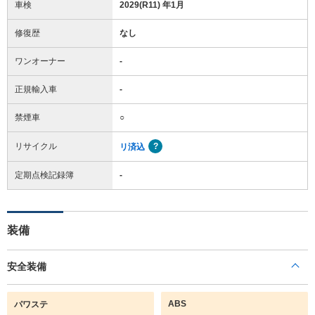
車検
2029(R11) 年1月
修復歴
なし
ワンオーナー
-
正規輸入車
-
禁煙車
○
リサイクル
リ済込
定期点検記録簿
-
装備
安全装備
ABS
パワステ