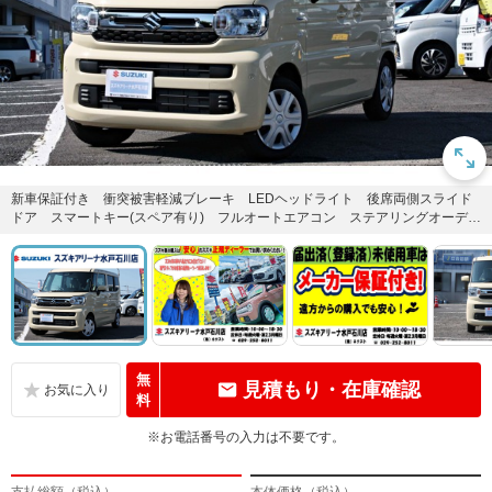
新車保証付き 衝突被害軽減ブレーキ LEDヘッドライト 後席両側スライド
ドア スマートキー(スペア有り) フルオートエアコン ステアリングオーディ
オスイッチ 禁煙車 フル...
無
見積もり・在庫確認
料
※お電話番号の入力は不要です。
支払総額（税込）
本体価格（税込）