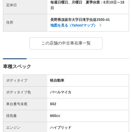
毎週日曜日、月曜日 夏季休業：8月10日～18
定休日
日
長野県須坂市大字日滝字虫送3500-41
住所
地図を見る（Yahoo!マップ）
この店舗の中古車在庫一覧
車種スペック
ボディタイプ
軽自動車
ボディタイプ色
パールマイカ
車台番号末尾
602
排気量
660cc
エンジン
ハイブリッド