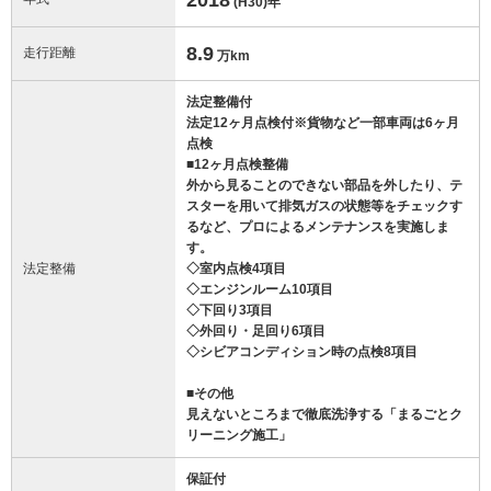
(H30)
年
8.9
走行距離
万km
法定整備付
法定12ヶ月点検付※貨物など一部車両は6ヶ月
点検
■12ヶ月点検整備
外から見ることのできない部品を外したり、テ
スターを用いて排気ガスの状態等をチェックす
るなど、プロによるメンテナンスを実施しま
す。
法定整備
◇室内点検4項目
◇エンジンルーム10項目
◇下回り3項目
◇外回り・足回り6項目
◇シビアコンディション時の点検8項目
■その他
見えないところまで徹底洗浄する「まるごとク
リーニング施工」
保証付