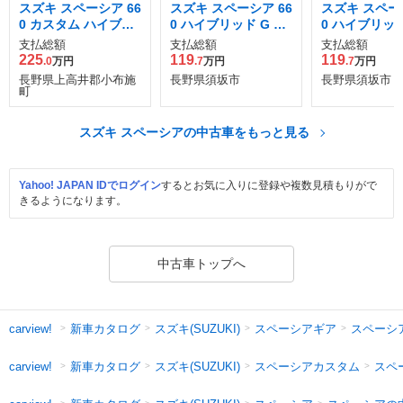
スズキ スペーシア 66
スズキ スペーシア 66
スズキ スペーシ
0 カスタム ハイブリ
0 ハイブリッド G 衝
0 ハイブリッド
ッド XSターボ 4WD
突被害軽減ブレーキ
D
支払総額
支払総額
支払総額
非装着車 4WD
225
119
119
.0
万円
.7
万円
.7
万円
長野県上高井郡小布施
長野県須坂市
長野県須坂市
町
スズキ スペーシアの中古車をもっと見る
Yahoo! JAPAN IDでログイン
するとお気に入りに登録や複数見積もりがで
きるようになります。
中古車トップへ
新車カタログ
スズキ(SUZUKI)
スペーシアギア
スペーシ
carview!
新車カタログ
スズキ(SUZUKI)
スペーシアカスタム
スペ
carview!