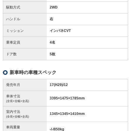
駆動方式
2WD
ハンドル
右
ミッション
インパネCVT
乗車定員
4名
ドア数
5枚
新車時の車種スペック
発売年月
17(H29)/12
車体寸法
3395
×
1475
×
1785
mm
(全長×全幅×全高)
室内寸法
1345
×
1345
×
1410
mm
(全長×全幅×全高)
車両重量
-/-/850
kg