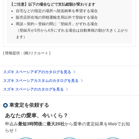
【ご注意】以下の場合などで支払総額が変わります
自宅などの指定の場所へ陸送納車を希望する場合
販売店所在地の所轄運輸支局以外で登録する場合
商談～契約～登録の間に「登録月」がずれる場合
（登録月が3月から4月にずれる場合は自動車税の額が大きく上がり
ます）
[ 情報提供：(株)リクルート ]
スズキ スペーシアギアのカタログを見る
スズキ スペーシアカスタムのカタログを見る
スズキ スペーシアのカタログを見る
車査定を依頼する
あなたの愛車、今いくら？
申込み
最短3時間後
に
最大20社
から愛車の査定結果をWebでお知
らせ！