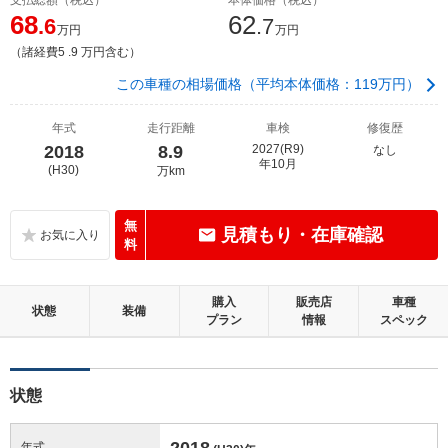
68
62
.6
.7
万円
万円
（諸経費5 .9 万円含む）
この車種の相場価格（平均本体価格：119万円）
年式
走行距離
車検
修復歴
2018
8.9
2027(R9)
なし
年10月
(H30)
万km
無
見積もり・在庫確認
料
購入
販売店
車種
状態
装備
プラン
情報
スペック
状態
2018
年式