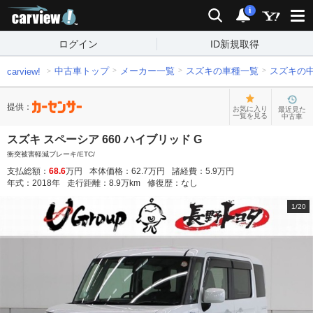
carview!
検索
通知
i
ログイン
ID新規取得
中古車トップ
メーカー一覧
スズキの車種一覧
スズキの
carview!
提供：
お気に入り
最近見た
一覧を見る
中古車
スズキ スペーシア 660 ハイブリッド G
衝突被害軽減ブレーキ/ETC/
支払総額：
68.6
万円
本体価格：
62.7
万円
諸経費：
5.9
万円
年式：
2018
年
走行距離：
8.9
万km
修復歴：
なし
1
/
20