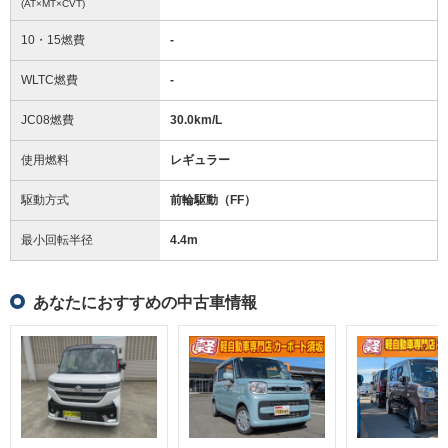
(AT×MT×CVT)
10・15燃費
-
WLTC燃費
-
JC08燃費
30.0km/L
使用燃料
レギュラー
駆動方式
前輪駆動（FF）
最小回転半径
4.4
m
あなたにおすすめの中古車情報