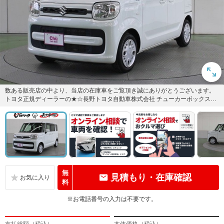
数ある販売店の中より、当店の在庫車をご覧頂き誠にありがとうございます。
トヨタ正規ディーラーの★☆長野トヨタ自動車株式会社 チューカーボックス上
田店☆★でございます！
無
見積もり・在庫確認
料
※お電話番号の入力は不要です。
支払総額（税込）
本体価格（税込）