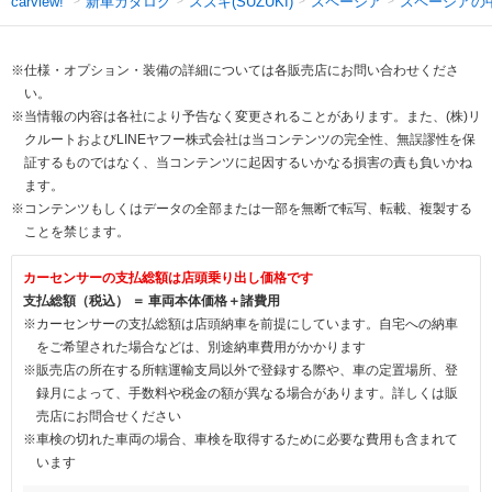
新車カタログ
スズキ(SUZUKI)
スペーシア
スペーシアの
carview!
※仕様・オプション・装備の詳細については各販売店にお問い合わせくださ
い。
※当情報の内容は各社により予告なく変更されることがあります。また、(株)リ
クルートおよびLINEヤフー株式会社は当コンテンツの完全性、無誤謬性を保
証するものではなく、当コンテンツに起因するいかなる損害の責も負いかね
ます。
※コンテンツもしくはデータの全部または一部を無断で転写、転載、複製する
ことを禁じます。
カーセンサーの支払総額は店頭乗り出し価格です
支払総額（税込） ＝ 車両本体価格＋諸費用
※カーセンサーの支払総額は店頭納車を前提にしています。自宅への納車
をご希望された場合などは、別途納車費用がかかります
※販売店の所在する所轄運輸支局以外で登録する際や、車の定置場所、登
録月によって、手数料や税金の額が異なる場合があります。詳しくは販
売店にお問合せください
※車検の切れた車両の場合、車検を取得するために必要な費用も含まれて
います