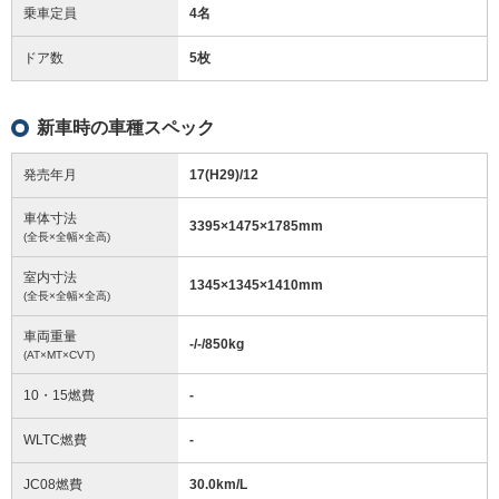
乗車定員
4名
ドア数
5枚
新車時の車種スペック
発売年月
17(H29)/12
車体寸法
3395
×
1475
×
1785
mm
(全長×全幅×全高)
室内寸法
1345
×
1345
×
1410
mm
(全長×全幅×全高)
車両重量
-/-/850
kg
(AT×MT×CVT)
10・15燃費
-
WLTC燃費
-
JC08燃費
30.0km/L