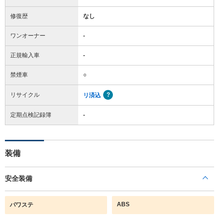
修復歴
なし
ワンオーナー
-
正規輸入車
-
禁煙車
○
リサイクル
リ済込
定期点検記録簿
-
装備
安全装備
ABS
パワステ