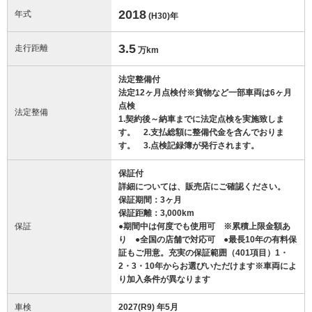
2018
年式
(H30)
年
3.5
走行距離
万km
法定整備付
法定12ヶ月点検付※貨物など一部車両は6ヶ月
点検
法定整備
1.契約後～納車までに法定点検を実施致しま
す。 2.支払総額に整備代金を含んでおりま
す。 3.点検記録簿が発行されます。
保証付
詳細については、販売店にご確認ください。
保証期間：3ヶ月
保証距離：3,000km
保証
●期間中は何度でも使用可 ※累積上限金額あ
り ●全国の店舗で対応可 ●最長10年の有料保
証もご用意。充実の保証範囲（401項目）1・
2・3・10年からお選びいただけます※車両によ
り加入条件が異なります
車検
2027(R9) 年5月