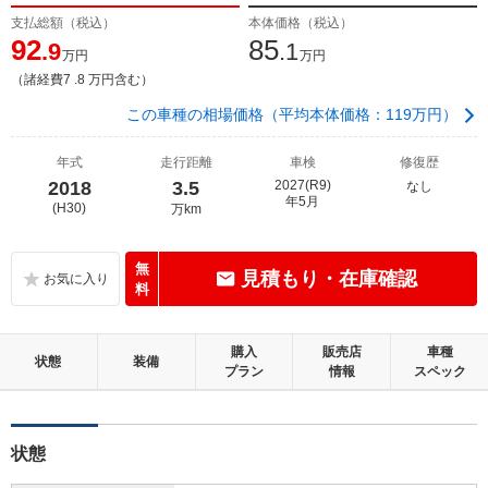
支払総額（税込）
本体価格（税込）
92
85
.9
.1
万円
万円
（諸経費7 .8 万円含む）
この車種の相場価格（平均本体価格：119万円）
年式
走行距離
車検
修復歴
2018
3.5
2027(R9)
なし
年5月
(H30)
万km
無
見積もり・在庫確認
料
購入
販売店
車種
状態
装備
プラン
情報
スペック
状態