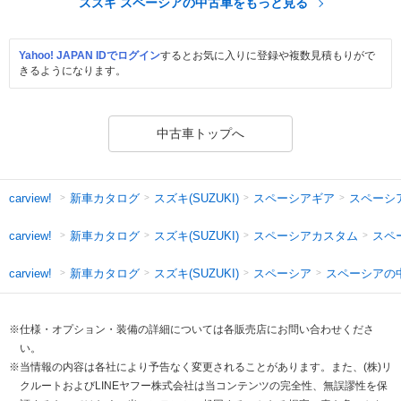
スズキ スペーシアの中古車をもっと見る
Yahoo! JAPAN IDでログイン
するとお気に入りに登録や複数見積もりがで
きるようになります。
中古車トップへ
新車カタログ
スズキ(SUZUKI)
スペーシアギア
スペーシ
carview!
新車カタログ
スズキ(SUZUKI)
スペーシアカスタム
スペ
carview!
新車カタログ
スズキ(SUZUKI)
スペーシア
スペーシアの
carview!
※仕様・オプション・装備の詳細については各販売店にお問い合わせくださ
い。
※当情報の内容は各社により予告なく変更されることがあります。また、(株)リ
クルートおよびLINEヤフー株式会社は当コンテンツの完全性、無誤謬性を保