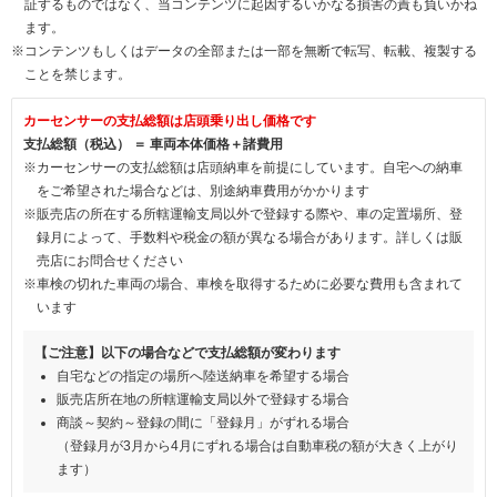
証するものではなく、当コンテンツに起因するいかなる損害の責も負いかね
ます。
※コンテンツもしくはデータの全部または一部を無断で転写、転載、複製する
ことを禁じます。
カーセンサーの支払総額は店頭乗り出し価格です
支払総額（税込） ＝ 車両本体価格＋諸費用
※カーセンサーの支払総額は店頭納車を前提にしています。自宅への納車
をご希望された場合などは、別途納車費用がかかります
※販売店の所在する所轄運輸支局以外で登録する際や、車の定置場所、登
録月によって、手数料や税金の額が異なる場合があります。詳しくは販
売店にお問合せください
※車検の切れた車両の場合、車検を取得するために必要な費用も含まれて
います
【ご注意】以下の場合などで支払総額が変わります
自宅などの指定の場所へ陸送納車を希望する場合
販売店所在地の所轄運輸支局以外で登録する場合
商談～契約～登録の間に「登録月」がずれる場合
（登録月が3月から4月にずれる場合は自動車税の額が大きく上がり
ます）