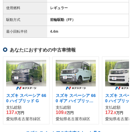
使用燃料
レギュラー
駆動方式
前輪駆動（FF）
最小回転半径
4.4
m
あなたにおすすめの中古車情報
スズキ スペーシア 66
スズキ スペーシア 66
スズキ スペーシ
0 ハイブリッド G
0 ギア ハイブリッド
0 ハイブリッド
XZ
支払総額
支払総額
支払総額
137
109
172
.9
万円
.9
万円
.9
万円
愛知県名古屋市緑区
愛知県名古屋市緑区
愛知県名古屋市