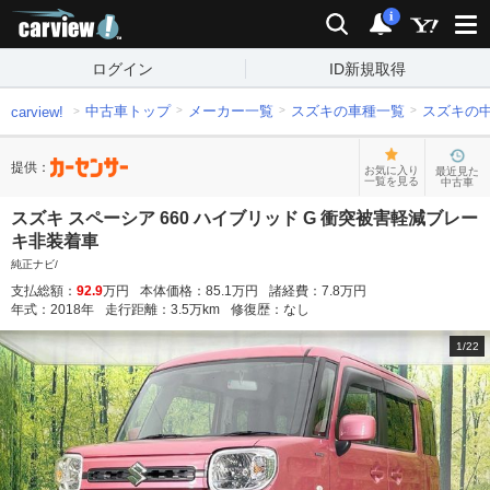
carview!
検索
通知
i
ログイン
ID新規取得
中古車トップ
メーカー一覧
スズキの車種一覧
スズキの
carview!
提供：
お気に入り
最近見た
一覧を見る
中古車
スズキ スペーシア 660 ハイブリッド G 衝突被害軽減ブレー
キ非装着車
純正ナビ/
支払総額：
92.9
万円
本体価格：
85.1
万円
諸経費：
7.8
万円
年式：
2018
年
走行距離：
3.5
万km
修復歴：
なし
1
/
22