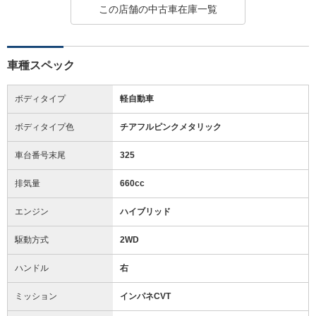
この店舗の中古車在庫一覧
車種スペック
ボディタイプ
軽自動車
ボディタイプ色
チアフルピンクメタリック
車台番号末尾
325
排気量
660cc
エンジン
ハイブリッド
駆動方式
2WD
ハンドル
右
ミッション
インパネCVT