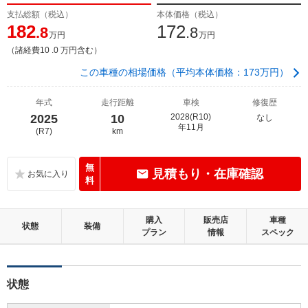
支払総額（税込）
本体価格（税込）
182
172
.8
.8
万円
万円
（諸経費10 .0 万円含む）
この車種の相場価格（平均本体価格：173万円）
年式
走行距離
車検
修復歴
2025
10
2028(R10)
なし
年11月
(R7)
km
無
見積もり・在庫確認
料
購入
販売店
車種
状態
装備
プラン
情報
スペック
状態