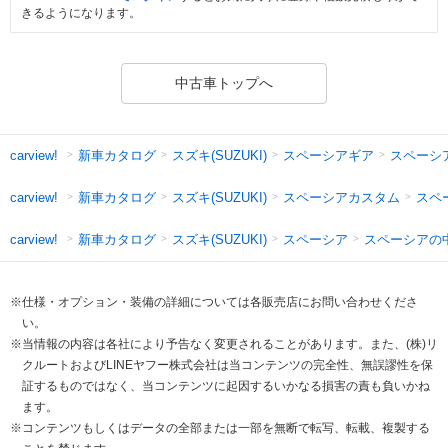
きるようになります。
中古車トップへ
新車カタログ
スズキ(SUZUKI)
スペーシアギア
スペーシ
carview!
新車カタログ
スズキ(SUZUKI)
スペーシアカスタム
スペ
carview!
新車カタログ
スズキ(SUZUKI)
スペーシア
スペーシアの
carview!
※仕様・オプション・装備の詳細については各販売店にお問い合わせくださ
い。
※当情報の内容は各社により予告なく変更されることがあります。また、(株)リ
クルートおよびLINEヤフー株式会社は当コンテンツの完全性、無誤謬性を保
証するものではなく、当コンテンツに起因するいかなる損害の責も負いかね
ます。
※コンテンツもしくはデータの全部または一部を無断で転写、転載、複製する