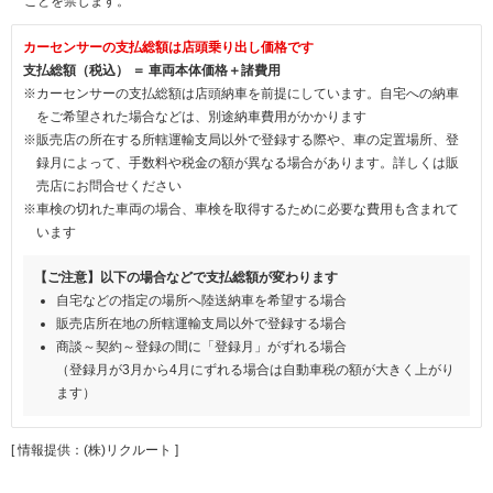
ことを禁じます。
カーセンサーの支払総額は店頭乗り出し価格です
支払総額（税込） ＝ 車両本体価格＋諸費用
※カーセンサーの支払総額は店頭納車を前提にしています。自宅への納車
をご希望された場合などは、別途納車費用がかかります
※販売店の所在する所轄運輸支局以外で登録する際や、車の定置場所、登
録月によって、手数料や税金の額が異なる場合があります。詳しくは販
売店にお問合せください
※車検の切れた車両の場合、車検を取得するために必要な費用も含まれて
います
【ご注意】以下の場合などで支払総額が変わります
自宅などの指定の場所へ陸送納車を希望する場合
販売店所在地の所轄運輸支局以外で登録する場合
商談～契約～登録の間に「登録月」がずれる場合
（登録月が3月から4月にずれる場合は自動車税の額が大きく上がり
ます）
[ 情報提供：(株)リクルート ]