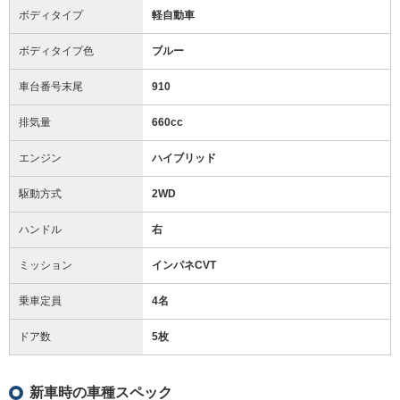
ボディタイプ
軽自動車
ボディタイプ色
ブルー
車台番号末尾
910
排気量
660cc
エンジン
ハイブリッド
駆動方式
2WD
ハンドル
右
ミッション
インパネCVT
乗車定員
4名
ドア数
5枚
新車時の車種スペック