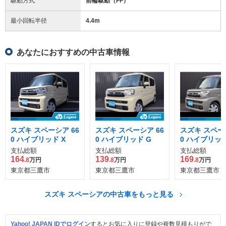
駆動方式
前輪駆動（FF）
最小回転半径
4.4
m
あなたにおすすめの中古車情報
スズキ スペーシア 66
スズキ スペーシア 66
スズキ スペーシ
0 ハイブリッド X
0 ハイブリッド G
0 ハイブリッド
支払総額
支払総額
支払総額
164
139
169
.8
万円
.8
万円
.8
万円
東京都三鷹市
東京都三鷹市
東京都三鷹市
スズキ スペーシアの中古車をもっと見る
Yahoo! JAPAN IDでログイン
するとお気に入りに登録や複数見積もりがで