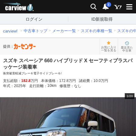
carview!
検索
通知
i
ログイン
ID新規取得
中古車トップ
メーカー一覧
スズキの車種一覧
スズキの
carview!
提供：
お気に入り
最近見た
一覧を見る
中古車
スズキ スペーシア 660 ハイブリッド X セーフティプラスパ
ッケージ装着車
衝突被害軽減ブレーキ電子サイドブレーキ/
支払総額：
182.8
万円
本体価格：
172.8
万円
諸経費：
10.0
万円
10
km
年式：
2025
年
走行距離：
修復歴：
なし
1
/
20