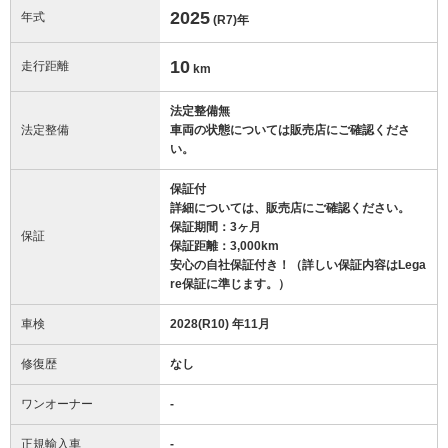
2025
年式
(R7)
年
10
走行距離
km
法定整備無
法定整備
車両の状態については販売店にご確認くださ
い。
保証付
詳細については、販売店にご確認ください。
保証期間：3ヶ月
保証
保証距離：3,000km
安心の自社保証付き！（詳しい保証内容はLega
re保証に準じます。）
車検
2028(R10) 年11月
修復歴
なし
ワンオーナー
-
正規輸入車
-