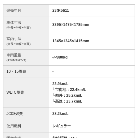
発売年月
23(R5)/11
車体寸法
3395
×
1475
×
1785
mm
(全長×全幅×全高)
室内寸法
1345
×
1345
×
1415
mm
(全長×全幅×全高)
車両重量
-/-/880
kg
(AT×MT×CVT)
10・15燃費
-
23.9km/L
└市街地：22.4km/L
WLTC燃費
└郊外：25.2km/L
└高速：23.7km/L
JC08燃費
28.2km/L
使用燃料
レギュラー