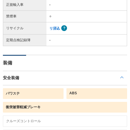
正規輸入車
-
禁煙車
○
リサイクル
リ済込
定期点検記録簿
-
装備
安全装備
ABS
パワステ
衝突被害軽減ブレーキ
クルーズコントロール