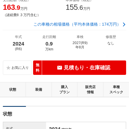
163
155
.9
.6
万円
万円
（諸経費8 .3 万円含む）
この車種の相場価格（平均本体価格：174万円）
年式
走行距離
車検
修復歴
2024
0.9
2027(R9)
なし
年8月
(R6)
万km
無
見積もり・在庫確認
料
購入
販売店
車種
状態
装備
プラン
情報
スペック
状態
2024
年式