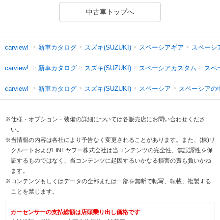
中古車トップへ
新車カタログ
スズキ(SUZUKI)
スペーシアギア
スペーシ
carview!
新車カタログ
スズキ(SUZUKI)
スペーシアカスタム
スペ
carview!
新車カタログ
スズキ(SUZUKI)
スペーシア
スペーシアの
carview!
※仕様・オプション・装備の詳細については各販売店にお問い合わせくださ
い。
※当情報の内容は各社により予告なく変更されることがあります。また、(株)リ
クルートおよびLINEヤフー株式会社は当コンテンツの完全性、無誤謬性を保
証するものではなく、当コンテンツに起因するいかなる損害の責も負いかね
ます。
※コンテンツもしくはデータの全部または一部を無断で転写、転載、複製する
ことを禁じます。
カーセンサーの支払総額は店頭乗り出し価格です