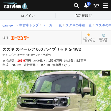
carview!
検索
通知
i
ログイン
ID新規取得
中古車トップ
メーカー一覧
スズキの車種一覧
スズキの
carview!
提供：
お気に入り
最近見た
一覧を見る
中古車
スズキ スペーシア 660 ハイブリッド G 4WD
ディスプレイオーディオ/セーフティサポー/
支払総額：
163.9
万円
本体価格：
155.6
万円
諸経費：
8.3
万円
年式：
2024
年
走行距離：
0.9
万km
修復歴：
なし
1
/
22