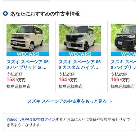
あなたにおすすめの中古車情報
スズキ スペーシア 66
スズキ スペーシア 66
スズキ スペーシ
0 ハイブリッド G 4W
0 カスタム ハイブリ
0 ハイブリッド
D
ッド XS 4WD
D
支払総額
支払総額
支払総額
153
164
166
.9
万円
.9
万円
.9
万円
福島県福島市
福島県福島市
福島県福島市
スズキ スペーシアの中古車をもっと見る
Yahoo! JAPAN IDでログイン
するとお気に入りに登録や複数見積もりがで
きるようになります。