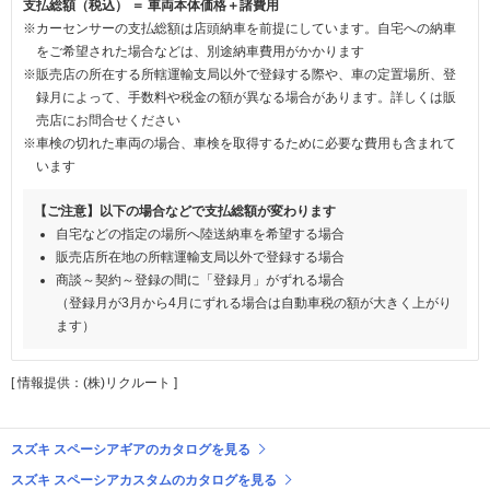
支払総額（税込） ＝ 車両本体価格＋諸費用
※カーセンサーの支払総額は店頭納車を前提にしています。自宅への納車
をご希望された場合などは、別途納車費用がかかります
※販売店の所在する所轄運輸支局以外で登録する際や、車の定置場所、登
録月によって、手数料や税金の額が異なる場合があります。詳しくは販
売店にお問合せください
※車検の切れた車両の場合、車検を取得するために必要な費用も含まれて
います
【ご注意】以下の場合などで支払総額が変わります
自宅などの指定の場所へ陸送納車を希望する場合
販売店所在地の所轄運輸支局以外で登録する場合
商談～契約～登録の間に「登録月」がずれる場合
（登録月が3月から4月にずれる場合は自動車税の額が大きく上がり
ます）
[ 情報提供：(株)リクルート ]
スズキ スペーシアギアのカタログを見る
スズキ スペーシアカスタムのカタログを見る