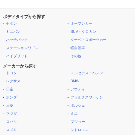
ボディタイプから探す
セダン
オープンカー
ミニバン
SUV・クロカン
ハッチバック
クーペ・スポーツカー
ステーションワゴン
軽自動車
ハイブリッド
その他
メーカーから探す
トヨタ
メルセデス・ベンツ
レクサス
BMW
日産
アウディ
ホンダ
フォルクスワーゲン
三菱
ポルシェ
マツダ
ミニ
スバル
プジョー
スズキ
シトロエン