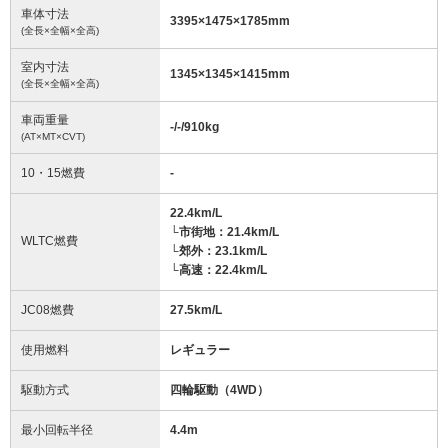
車体寸法
3395
×
1475
×
1785
mm
(全長×全幅×全高)
室内寸法
1345
×
1345
×
1415
mm
(全長×全幅×全高)
車両重量
-/-/910
kg
(AT×MT×CVT)
10・15燃費
-
22.4km/L
└市街地：21.4km/L
WLTC燃費
└郊外：23.1km/L
└高速：22.4km/L
JC08燃費
27.5km/L
使用燃料
レギュラー
駆動方式
四輪駆動（4WD）
最小回転半径
4.4
m