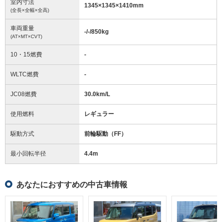
室内寸法
1345
×
1345
×
1410
mm
(全長×全幅×全高)
車両重量
-/-/850
kg
(AT×MT×CVT)
10・15燃費
-
WLTC燃費
-
JC08燃費
30.0km/L
使用燃料
レギュラー
駆動方式
前輪駆動（FF）
最小回転半径
4.4
m
あなたにおすすめの中古車情報