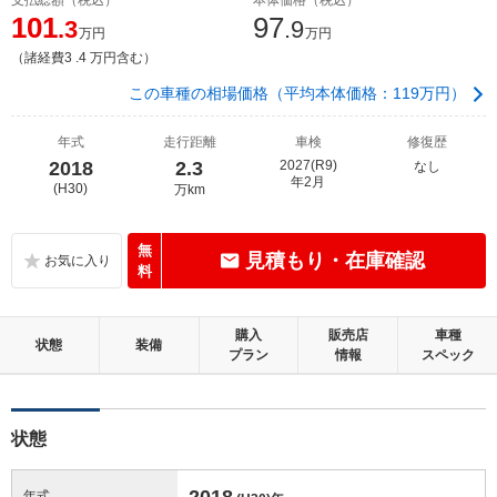
101
97
.3
.9
万円
万円
（諸経費3 .4 万円含む）
この車種の相場価格（平均本体価格：119万円）
年式
走行距離
車検
修復歴
2018
2.3
2027(R9)
なし
年2月
(H30)
万km
無
見積もり・在庫確認
料
購入
販売店
車種
状態
装備
プラン
情報
スペック
状態
2018
年式