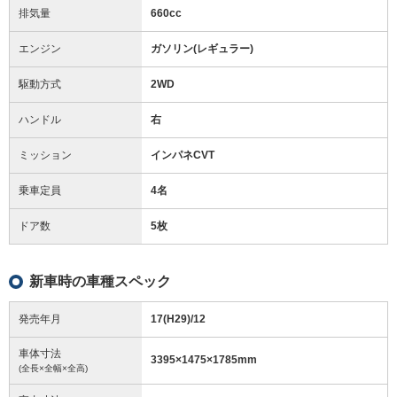
排気量
660cc
エンジン
ガソリン(レギュラー)
駆動方式
2WD
ハンドル
右
ミッション
インパネCVT
乗車定員
4名
ドア数
5枚
新車時の車種スペック
発売年月
17(H29)/12
車体寸法
3395
×
1475
×
1785
mm
(全長×全幅×全高)