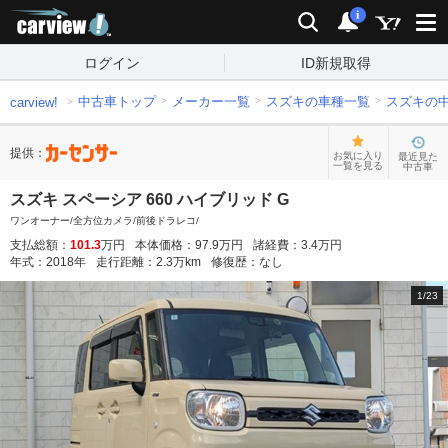
carview!
検索
通知
i
ログイン
ID新規取得
中古車トップ
メーカー一覧
スズキの車種一覧
スズキの
carview!
提供：
お気に入り
最近見た
一覧を見る
中古車
スズキ スペーシア 660 ハイブリッド G
ワンオーナー/全方位カメラ/前後ドラレコ/
支払総額：
101.3
万円
本体価格：
97.9
万円
諸経費：
3.4
万円
年式：
2018
年
走行距離：
2.3
万km
修復歴：
なし
1
/
23