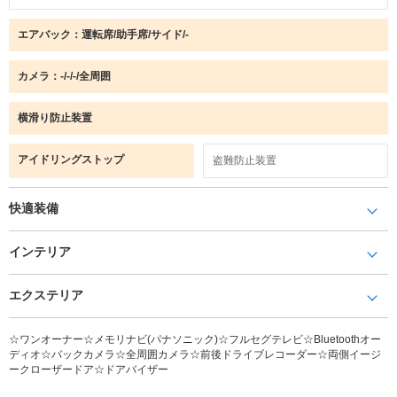
エアバック：運転席/助手席/サイド/-
カメラ：-/-/-/全周囲
横滑り防止装置
アイドリングストップ
盗難防止装置
快適装備
インテリア
エクステリア
☆ワンオーナー☆メモリナビ(パナソニック)☆フルセグテレビ☆Bluetoothオー
ディオ☆バックカメラ☆全周囲カメラ☆前後ドライブレコーダー☆両側イージ
ークローザードア☆ドアバイザー