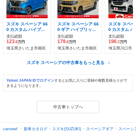
スズキ スペーシア 66
スズキ スペーシア 66
スズキ スペーシ
0 カスタム ハイブリ
0 ギア ハイブリッド
0 カスタム 
ッド XSターボ
XZターボ
ッド XS
支払総額
支払総額
支払総額
123
179
196
.8
万円
.8
万円
.3
万円
埼玉県さいたま市南区
埼玉県さいたま市南区
埼玉県川口市
スズキ スペーシアの中古車をもっと見る
Yahoo! JAPAN IDでログイン
するとお気に入りに登録や複数見積もりがで
きるようになります。
中古車トップへ
新車カタログ
スズキ(SUZUKI)
スペーシアギア
スペーシ
carview!