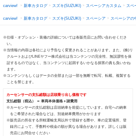
新車カタログ
スズキ(SUZUKI)
スペーシアカスタム
スペ
carview!
新車カタログ
スズキ(SUZUKI)
スペーシア
スペーシアの
carview!
※仕様・オプション・装備の詳細については各販売店にお問い合わせくださ
い。
※当情報の内容は各社により予告なく変更されることがあります。また、(株)リ
クルートおよびLINEヤフー株式会社は当コンテンツの完全性、無誤謬性を保
証するものではなく、当コンテンツに起因するいかなる損害の責も負いかね
ます。
※コンテンツもしくはデータの全部または一部を無断で転写、転載、複製する
ことを禁じます。
カーセンサーの支払総額は店頭乗り出し価格です
支払総額（税込） ＝ 車両本体価格＋諸費用
※カーセンサーの支払総額は店頭納車を前提にしています。自宅への納車
をご希望された場合などは、別途納車費用がかかります
※販売店の所在する所轄運輸支局以外で登録する際や、車の定置場所、登
録月によって、手数料や税金の額が異なる場合があります。詳しくは販
売店にお問合せください