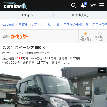
carview!
検索
通知
i
ログイン
ID新規取得
中古車トップ
メーカー一覧
スズキの車種一覧
スズキの
carview!
提供：
お気に入り
最近見た
一覧を見る
中古車
スズキ スペーシア 660 X
純正ナビ ワンセグ Bluetoothオーディオ/
支払総額：
42.8
万円
本体価格：
34.8
万円
諸経費：
8.0
万円
年式：
2014
年
走行距離：
11.7
万km
修復歴：
なし
1
/
20