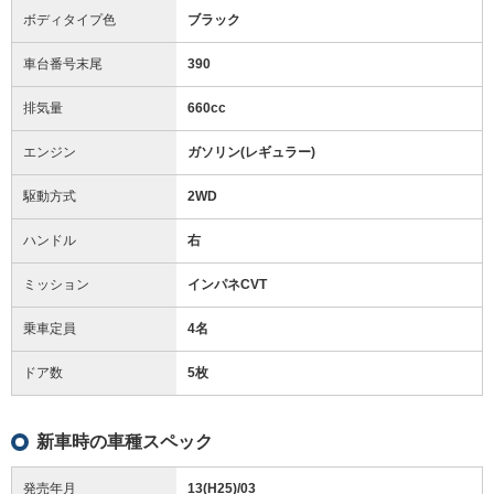
ボディタイプ色
ブラック
車台番号末尾
390
排気量
660cc
エンジン
ガソリン(レギュラー)
駆動方式
2WD
ハンドル
右
ミッション
インパネCVT
乗車定員
4名
ドア数
5枚
新車時の車種スペック
発売年月
13(H25)/03