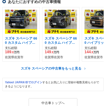
あなたにおすすめの中古車情報
スズキ スペーシア 66
スズキ スペーシア 66
スズキ スペーシ
0 カスタム ハイブリ
0 カスタム ハイブリ
0 ハイブリッド
ッド XS
ッド XSターボ
支払総額
支払総額
支払総額
189
149
144
.9
万円
.9
万円
.9
万円
佐賀県佐賀市
佐賀県佐賀市
佐賀県佐賀市
スズキ スペーシアの中古車をもっと見る
Yahoo! JAPAN IDでログイン
するとお気に入りに登録や複数見積もりがで
きるようになります。
中古車トップへ