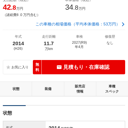
42
34
.8
.8
万円
万円
（諸経費8 .0 万円含む）
この車種の相場価格（平均本体価格：53万円）
年式
走行距離
車検
修復歴
2014
11.7
2027(R9)
なし
年4月
(H26)
万km
無
見積もり・在庫確認
料
販売店
車種
状態
装備
情報
スペック
状態
2014
年式