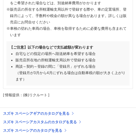
をご希望された場合などは、別途納車費用がかかります
※販売店の所在する所轄運輸支局以外で登録する際や、車の定置場所、登
録月によって、手数料や税金の額が異なる場合があります。詳しくは販
売店にお問合せください
※車検の切れた車両の場合、車検を取得するために必要な費用も含まれて
います
【ご注意】以下の場合などで支払総額が変わります
自宅などの指定の場所へ陸送納車を希望する場合
販売店所在地の所轄運輸支局以外で登録する場合
商談～契約～登録の間に「登録月」がずれる場合
（登録月が3月から4月にずれる場合は自動車税の額が大きく上がり
ます）
[ 情報提供：(株)リクルート ]
スズキ スペーシアギアのカタログを見る
スズキ スペーシアカスタムのカタログを見る
スズキ スペーシアのカタログを見る