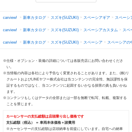
新車カタログ
スズキ(SUZUKI)
スペーシアギア
スペーシ
carview!
新車カタログ
スズキ(SUZUKI)
スペーシアカスタム
スペ
carview!
新車カタログ
スズキ(SUZUKI)
スペーシア
スペーシアの
carview!
※仕様・オプション・装備の詳細については各販売店にお問い合わせくださ
い。
※当情報の内容は各社により予告なく変更されることがあります。また、(株)リ
クルートおよびLINEヤフー株式会社は当コンテンツの完全性、無誤謬性を保
証するものではなく、当コンテンツに起因するいかなる損害の責も負いかね
ます。
※コンテンツもしくはデータの全部または一部を無断で転写、転載、複製する
ことを禁じます。
カーセンサーの支払総額は店頭乗り出し価格です
支払総額（税込） ＝ 車両本体価格＋諸費用
※カーセンサーの支払総額は店頭納車を前提にしています。自宅への納車