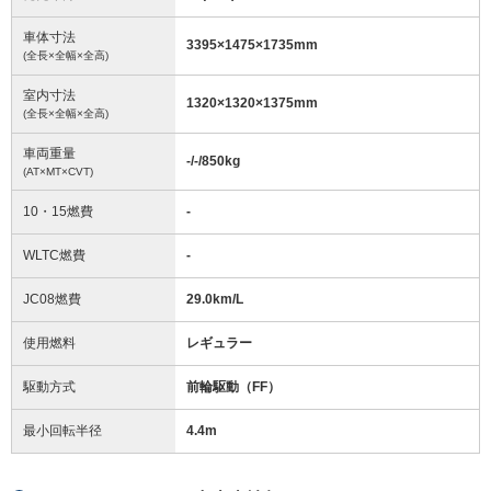
車体寸法
3395
×
1475
×
1735
mm
(全長×全幅×全高)
室内寸法
1320
×
1320
×
1375
mm
(全長×全幅×全高)
車両重量
-/-/850
kg
(AT×MT×CVT)
10・15燃費
-
WLTC燃費
-
JC08燃費
29.0km/L
使用燃料
レギュラー
駆動方式
前輪駆動（FF）
最小回転半径
4.4
m