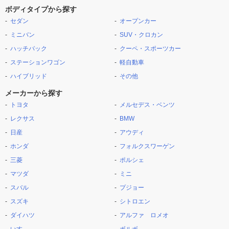
ボディタイプから探す
セダン
オープンカー
ミニバン
SUV・クロカン
ハッチバック
クーペ・スポーツカー
ステーションワゴン
軽自動車
ハイブリッド
その他
メーカーから探す
トヨタ
メルセデス・ベンツ
レクサス
BMW
日産
アウディ
ホンダ
フォルクスワーゲン
三菱
ポルシェ
マツダ
ミニ
スバル
プジョー
スズキ
シトロエン
ダイハツ
アルファ ロメオ