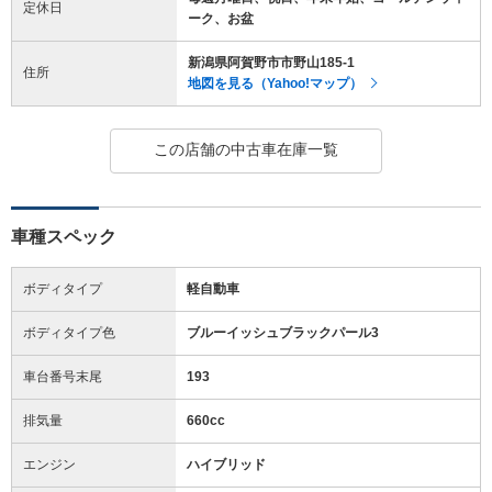
定休日
ーク、お盆
新潟県阿賀野市市野山185-1
住所
地図を見る（Yahoo!マップ）
この店舗の中古車在庫一覧
車種スペック
ボディタイプ
軽自動車
ボディタイプ色
ブルーイッシュブラックパール3
車台番号末尾
193
排気量
660cc
エンジン
ハイブリッド