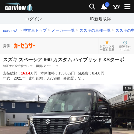
carview!
検索
通知
i
ログイン
ID新規取得
中古車トップ
メーカー一覧
スズキの車種一覧
スズキの
carview!
提供：
お気に入り
最近見た
一覧を見る
中古車
スズキ スペーシア 660 カスタム ハイブリッド XSターボ
純正ナビ全方位カメラ 両側パワードア/
支払総額：
163.4
万円
本体価格：
155.0
万円
諸経費：
8.4
万円
年式：
2021
年
走行距離：
3.7
万km
修復歴：
なし
1
/
20