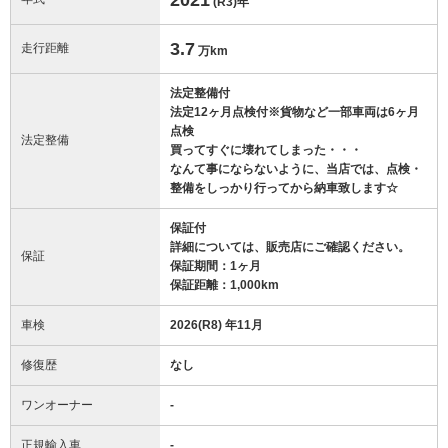
(R3)
年
3.7
走行距離
万km
法定整備付
法定12ヶ月点検付※貨物など一部車両は6ヶ月
点検
法定整備
買ってすぐに壊れてしまった・・・
なんて事にならないように、当店では、点検・
整備をしっかり行ってから納車致します☆
保証付
詳細については、販売店にご確認ください。
保証
保証期間：1ヶ月
保証距離：1,000km
車検
2026(R8) 年11月
修復歴
なし
ワンオーナー
-
正規輸入車
-