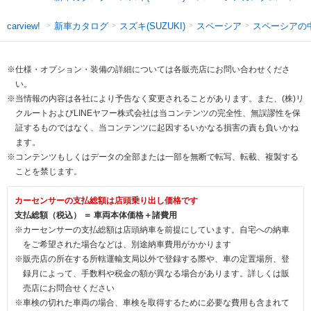
新車カタログ
スズキ(SUZUKI)
スペーシア
スペーシアの
carview!
※仕様・オプション・装備の詳細については各販売店にお問い合わせくださ
い。
※当情報の内容は各社により予告なく変更されることがあります。また、(株)リ
クルートおよびLINEヤフー株式会社は当コンテンツの完全性、無誤謬性を保
証するものではなく、当コンテンツに起因するいかなる損害の責も負いかね
ます。
※コンテンツもしくはデータの全部または一部を無断で転写、転載、複製する
ことを禁じます。
カーセンサーの支払総額は店頭乗り出し価格です
支払総額（税込） ＝ 車両本体価格＋諸費用
※カーセンサーの支払総額は店頭納車を前提にしています。自宅への納車
をご希望された場合などは、別途納車費用がかかります
※販売店の所在する所轄運輸支局以外で登録する際や、車の定置場所、登
録月によって、手数料や税金の額が異なる場合があります。詳しくは販
売店にお問合せください
※車検の切れた車両の場合、車検を取得するために必要な費用も含まれて