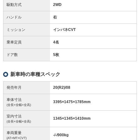
駆動方式
2WD
ハンドル
右
ミッション
インパネCVT
乗車定員
4名
ドア数
5枚
新車時の車種スペック
発売年月
20(R2)/08
車体寸法
3395
×
1475
×
1785
mm
(全長×全幅×全高)
室内寸法
1345
×
1345
×
1410
mm
(全長×全幅×全高)
車両重量
-/-/900
kg
(AT×MT×CVT)