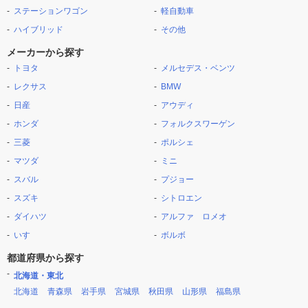
ステーションワゴン
軽自動車
ハイブリッド
その他
メーカーから探す
トヨタ
メルセデス・ベンツ
レクサス
BMW
日産
アウディ
ホンダ
フォルクスワーゲン
三菱
ポルシェ
マツダ
ミニ
スバル
プジョー
スズキ
シトロエン
ダイハツ
アルファ ロメオ
いすゞ
ボルボ
都道府県から探す
北海道・東北
北海道
青森県
岩手県
宮城県
秋田県
山形県
福島県