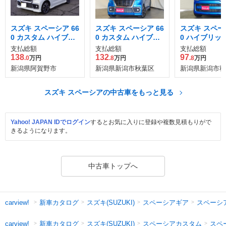
スズキ スペーシア 66
スズキ スペーシア 66
スズキ スペーシ
0 カスタム ハイブリ
0 カスタム ハイブリ
0 ハイブリッド
ッド XS 4WD
ッド XS
支払総額
支払総額
支払総額
138
132
97
.0
万円
.8
万円
.8
万円
新潟県阿賀野市
新潟県新潟市秋葉区
新潟県新潟市秋
スズキ スペーシアの中古車をもっと見る
Yahoo! JAPAN IDでログイン
するとお気に入りに登録や複数見積もりがで
きるようになります。
中古車トップへ
新車カタログ
スズキ(SUZUKI)
スペーシアギア
スペーシ
carview!
新車カタログ
スズキ(SUZUKI)
スペーシアカスタム
スペ
carview!