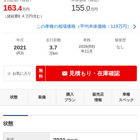
163
155
.4
.0
万円
万円
（諸経費8 .4 万円含む）
この車種の相場価格（平均本体価格：119万円）
年式
走行距離
車検
修復歴
2021
3.7
2026(R8)
なし
年11月
(R3)
万km
無
見積もり・在庫確認
料
購入
販売店
車種
状態
装備
プラン
情報
スペック
状態
2021
年式