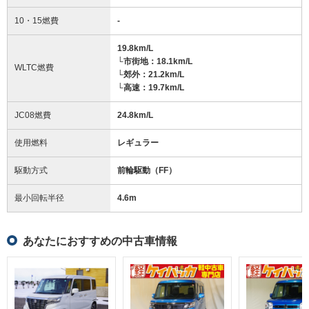
10・15燃費
-
19.8km/L
└市街地：18.1km/L
WLTC燃費
└郊外：21.2km/L
└高速：19.7km/L
JC08燃費
24.8km/L
使用燃料
レギュラー
駆動方式
前輪駆動（FF）
最小回転半径
4.6
m
あなたにおすすめの中古車情報