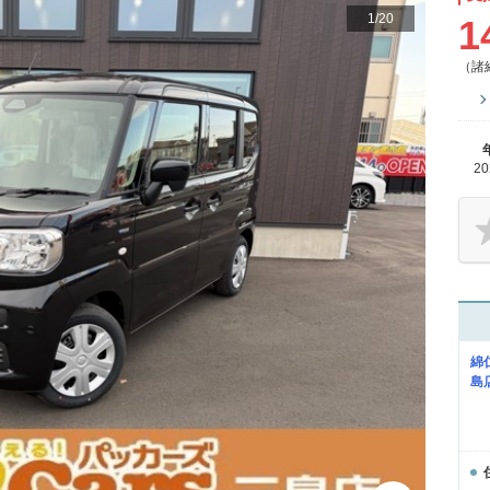
1
/
20
1
（諸
2
綿
島