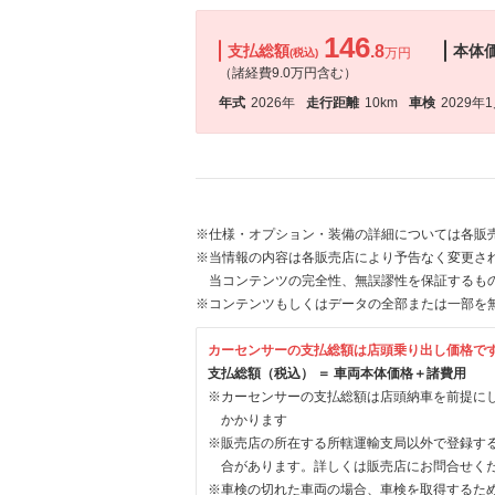
146
支払総額
.8
本体
万円
(税込)
（諸経費9.0万円含む）
年式
2026年
走行距離
10km
車検
2029年
※仕様・オプション・装備の詳細については各販
※当情報の内容は各販売店により予告なく変更され
当コンテンツの完全性、無誤謬性を保証するも
※コンテンツもしくはデータの全部または一部を
カーセンサーの支払総額は店頭乗り出し価格で
支払総額（税込） ＝ 車両本体価格＋諸費用
※カーセンサーの支払総額は店頭納車を前提に
かかります
※販売店の所在する所轄運輸支局以外で登録す
合があります。詳しくは販売店にお問合せく
※車検の切れた車両の場合、車検を取得するた