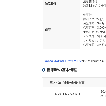
法定整備付
法定整備
法定12ヶ月点検
保証付
詳細については、
保証期間：3ヶ月
保証距離：3,000
保証
◆綿仁オリジナル
ョン機構・電子制
となります。詳し
保証期間：3ヵ月ま
Yahoo! JAPAN IDでログイン
するとお気に入り
新車時の基本情報
車体寸法（全長×全幅×全高）
30
3395×1475×1785mm
25