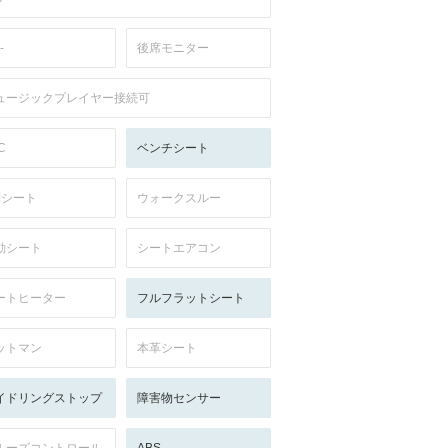
-
後席モニター
ュージックプレイヤー接続可
C
ベンチシート
列シート
ウォークスルー
動シート
シートエアコン
ートヒーター
フルフラットシート
ットマン
本革シート
イドリングストップ
障害物センサー