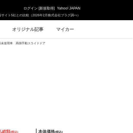
ログイン
[
新規取得
]
Yahoo! JAPAN
サイト5社との比較（2026年2月株式会社プラグ調べ）
オリジナル記事
マイカー
届出済未使用車 両側手動スライドドア
払総額
本体価格
(税込)
(税込)