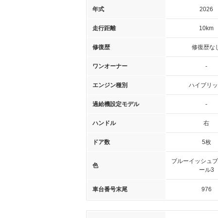
年式
2026
走行距離
10km
修復歴
修復歴な
ワンオーナー
-
エンジン種別
ハイブリッ
過給機設定モデル
-
ハンドル
右
ドア数
5枚
ブルーイッシュブ
色
ール3
車台番号末尾
976