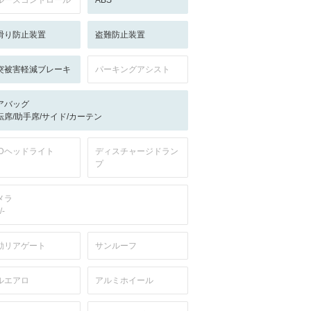
ルーズコントロール
ABS
滑り防止装置
盗難防止装置
突被害軽減ブレーキ
パーキングアシスト
アバッグ
転席/助手席/サイド/カーテン
EDヘッドライト
ディスチャージドラン
プ
メラ
/-
動リアゲート
サンルーフ
ルエアロ
アルミホイール