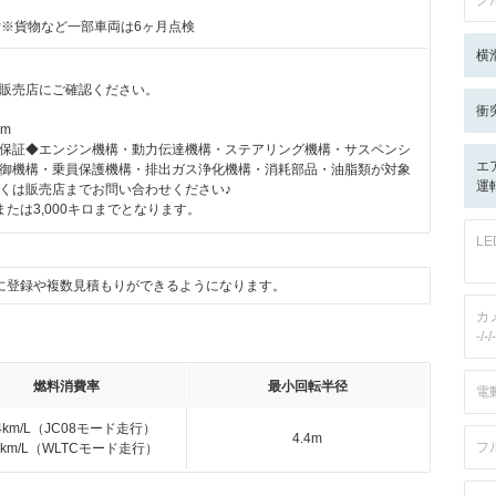
ク
付※貨物など一部車両は6ヶ月点検
横
販売店にご確認ください。
衝
km
保証◆エンジン機構・動力伝達機構・ステアリング機構・サスペンシ
エ
御機構・乗員保護機構・排出ガス浄化機構・消耗部品・油脂類が対象
運
くは販売店までお問い合わせください♪
たは3,000キロまでとなります。
L
に登録や複数見積もりができるようになります。
カ
-/-/-
燃料消費率
最小回転半径
電
.4km/L（JC08モード走行）
4.4m
フ
.1km/L（WLTCモード走行）