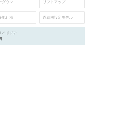
ーダウン
リフトアップ
冷地仕様
過給機設定モデル
ライドドア
側