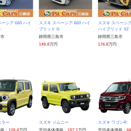
ーシア 660 ハイ
スズキ スペーシア 660 ハイ
スズキ スペーシア 
G
ブリッド G
ハイブリッド XZ
島市
静岡県三島市
静岡県三島市
149.8
万円
176.8
万円
スラー
スズキ ジムニー
スズキ ワゴンR
価格：
126.4
万円
平均本体価格：
157.1
万円
平均本体価格：
66