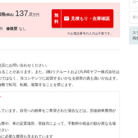
ロ
137
価格
.8
万円
無
(税込)
寒
見積もり・在庫確認
料
1月
修復歴
なし
ス
※お電話番号の入力は不要です。
両
売店にお問い合わせください。
ることがあります。また、(株)リクルートおよびLINEヤフー株式会社は
のではなく、当コンテンツに起因するいかなる損害の責も負いかねます。
無断で転写、転載、複製することを禁じます。
す
しています。自宅への納車をご希望された場合などは、別途納車費用が
る際や、車の定置場所、登録月によって、手数料や税金の額が異なる場
ださい
めに必要な費用も含まれています