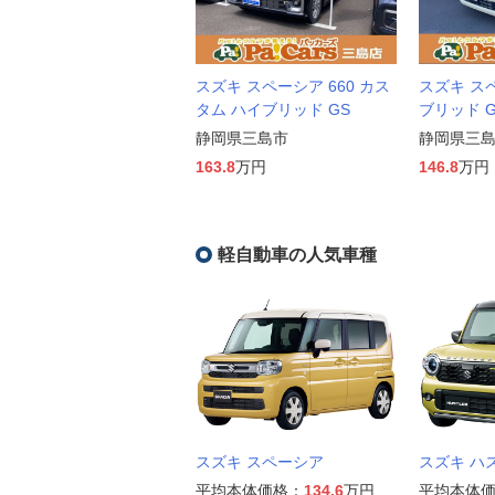
スズキ スペーシア 660 カス
スズキ スペ
タム ハイブリッド GS
ブリッド 
静岡県三島市
静岡県三
163.8
万円
146.8
万円
軽自動車の人気車種
スズキ スペーシア
スズキ ハ
平均本体価格：
134.6
万円
平均本体