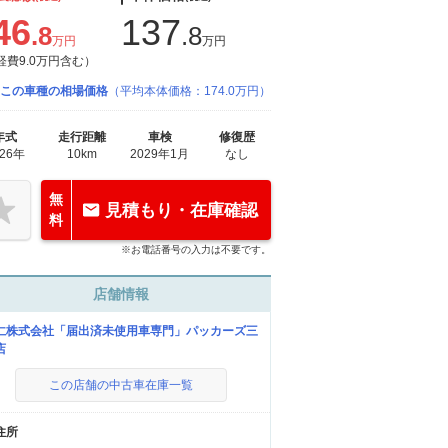
46
137
.8
.8
万円
万円
経費9.0万円含む）
この車種の相場価格
（平均本体価格：174.0万円）
年式
走行距離
車検
修復歴
026年
10km
2029年1月
なし
無
見積もり・在庫確認
料
※お電話番号の入力は不要です。
店舗情報
仁株式会社「届出済未使用車専門」パッカーズ三
店
この店舗の中古車在庫一覧
住所