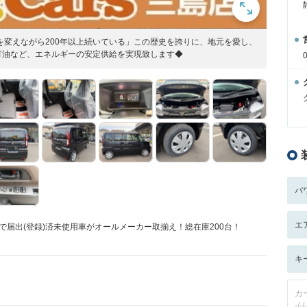
を変えながら200年以上続いている」この歴史を誇りに、地元を愛し、
灯油など、エネルギーの安定供給を実現致します◆
パ
エ
まで届出(登録)済未使用車がオールメーカー取揃え！総在庫200台！
キ
カ
-/-/-