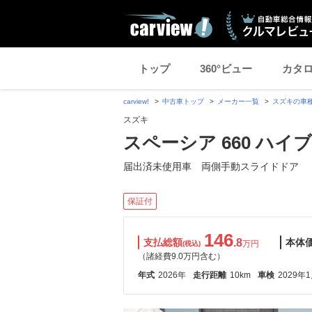
トップ
360°ビュー
カタ
carview!
中古車トップ
メーカー一覧
スズキの車
スズキ
スペーシア 660 ハイ
届出済未使用車 両側手動スライドドア
保証付
146
支払総額
.8
本体
万円
(税込)
（諸経費9.0万円含む）
年式
2026年
走行距離
10km
車検
2029年