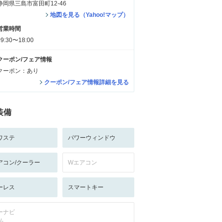
静岡県三島市富田町12-46
地図を見る（Yahoo!マップ）
営業時間
09:30〜18:00
クーポン/フェア情報
クーポン：あり
クーポン/フェア情報詳細を見る
装備
ワステ
パワーウィンドウ
アコン/クーラー
Wエアコン
ーレス
スマートキー
ーナビ
/-