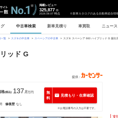
掲載レビュー
325,877
件
時点
※新車カタログのある自動車総合情報
2026.08.07
ログ
中古車検索
新車見積り
車買取
ニュース
種一覧
スズキの中古車
スペーシアの中古車
スズキ スペーシア 660 ハイブリッド G 
ブリッド G
提供：
137
価格
.8
万円
無
(税込)
見積もり・在庫確認
料
1月
修復歴
なし
※お電話番号の入力は不要です。
支