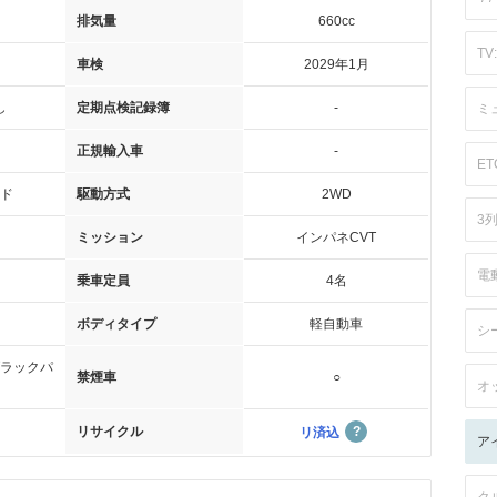
排気量
660cc
TV:
車検
2029年1月
し
定期点検記録簿
-
ミ
正規輸入車
-
ET
ド
駆動方式
2WD
3
ミッション
インパネCVT
電
乗車定員
4名
ボディタイプ
軽自動車
シ
ラックパ
禁煙車
○
オ
リサイクル
リ済込
ア