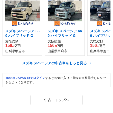
スズキ スペーシア 66
スズキ スペーシア 66
スズキ スペーシ
0 ハイブリッド G
0 ハイブリッド G
0 ハイブリッド
支払総額
支払総額
支払総額
156
156
156
.9
万円
.9
万円
.9
万円
山梨県甲府市
山梨県甲府市
山梨県甲府市
スズキ スペーシアの中古車をもっと見る
Yahoo! JAPAN IDでログイン
するとお気に入りに登録や複数見積もりがで
きるようになります。
中古車トップへ