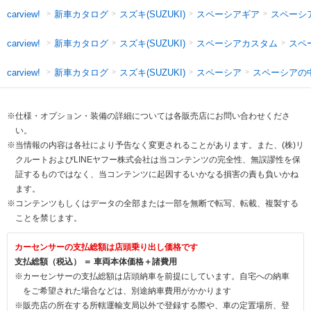
新車カタログ
スズキ(SUZUKI)
スペーシアギア
スペーシ
carview!
新車カタログ
スズキ(SUZUKI)
スペーシアカスタム
スペ
carview!
新車カタログ
スズキ(SUZUKI)
スペーシア
スペーシアの
carview!
※仕様・オプション・装備の詳細については各販売店にお問い合わせくださ
い。
※当情報の内容は各社により予告なく変更されることがあります。また、(株)リ
クルートおよびLINEヤフー株式会社は当コンテンツの完全性、無誤謬性を保
証するものではなく、当コンテンツに起因するいかなる損害の責も負いかね
ます。
※コンテンツもしくはデータの全部または一部を無断で転写、転載、複製する
ことを禁じます。
カーセンサーの支払総額は店頭乗り出し価格です
支払総額（税込） ＝ 車両本体価格＋諸費用
※カーセンサーの支払総額は店頭納車を前提にしています。自宅への納車
をご希望された場合などは、別途納車費用がかかります
※販売店の所在する所轄運輸支局以外で登録する際や、車の定置場所、登