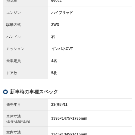
排気量
660cc
エンジン
ハイブリッド
駆動方式
2WD
ハンドル
右
ミッション
インパネCVT
乗車定員
4名
ドア数
5枚
新車時の車種スペック
発売年月
23(R5)/11
車体寸法
3395
×
1475
×
1785
mm
(全長×全幅×全高)
室内寸法
1345
×
1345
×
1415
mm