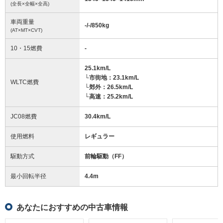
(全長×全幅×全高)
車両重量
-/-/850
kg
(AT×MT×CVT)
10・15燃費
-
25.1km/L
└市街地：23.1km/L
WLTC燃費
└郊外：26.5km/L
└高速：25.2km/L
JC08燃費
30.4km/L
使用燃料
レギュラー
駆動方式
前輪駆動（FF）
最小回転半径
4.4
m
あなたにおすすめの中古車情報