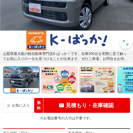
山梨県最大級の軽自動車専門店K-ばっか！です。在庫300台を実際に見て触っ
てお気に入りの一台を見つけることが出来ます。ぜひご来場、お問合せお待ち
しております！Tel 05...
無
見積もり・在庫確認
料
※お電話番号の入力は不要です。
支払総額（税込）
本体価格（税込）