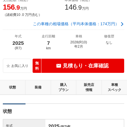
156
146
.9
.9
万円
万円
（諸経費10 .0 万円含む）
この車種の相場価格（平均本体価格：174万円）
年式
走行距離
車検
修復歴
2025
7
2028(R10)
なし
年2月
(R7)
km
無
見積もり・在庫確認
料
購入
販売店
車種
状態
装備
プラン
情報
スペック
状態
2025
年式
(R7)
年