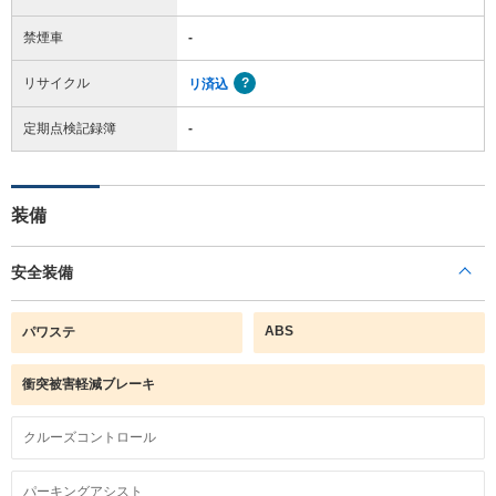
禁煙車
-
リサイクル
リ済込
定期点検記録簿
-
装備
安全装備
ABS
パワステ
衝突被害軽減ブレーキ
クルーズコントロール
パーキングアシスト