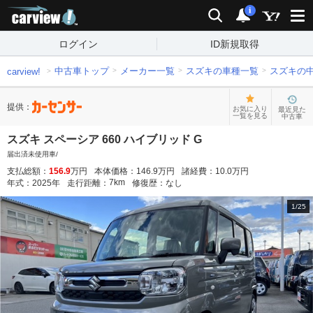
carview!
検索
通知
i
ログイン
ID新規取得
中古車トップ
メーカー一覧
スズキの車種一覧
スズキの
carview!
提供：
お気に入り
最近見た
一覧を見る
中古車
スズキ スペーシア 660 ハイブリッド G
届出済未使用車/
支払総額：
156.9
万円
本体価格：
146.9
万円
諸経費：
10.0
万円
7
km
年式：
2025
年
走行距離：
修復歴：
なし
1
/
25