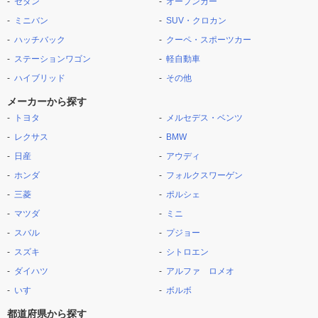
セダン
オープンカー
ミニバン
SUV・クロカン
ハッチバック
クーペ・スポーツカー
ステーションワゴン
軽自動車
ハイブリッド
その他
メーカーから探す
トヨタ
メルセデス・ベンツ
レクサス
BMW
日産
アウディ
ホンダ
フォルクスワーゲン
三菱
ポルシェ
マツダ
ミニ
スバル
プジョー
スズキ
シトロエン
ダイハツ
アルファ ロメオ
いすゞ
ボルボ
都道府県から探す