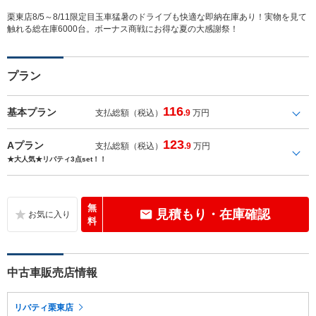
栗東店8/5～8/11限定目玉車猛暑のドライブも快適な即納在庫あり！実物を見て
触れる総在庫6000台。ボーナス商戦にお得な夏の大感謝祭！
プラン
116
基本プラン
支払総額（税込）
.9
万円
123
Aプラン
支払総額（税込）
.9
万円
★大人気★リバティ3点set！！
無
見積もり・在庫確認
料
中古車販売店情報
リバティ栗東店