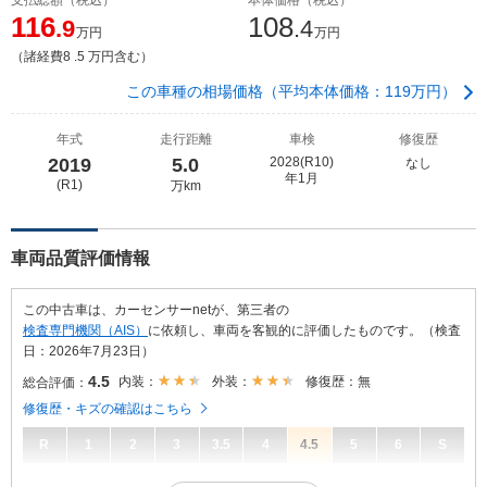
116
108
.9
.4
万円
万円
（諸経費8 .5 万円含む）
この車種の相場価格（平均本体価格：119万円）
年式
走行距離
車検
修復歴
2019
5.0
2028(R10)
なし
年1月
(R1)
万km
車両品質評価情報
この中古車は、カーセンサーnetが、第三者の
検査専門機関（AIS）
に依頼し、車両を客観的に評価したものです。（検査
日：2026年7月23日）
4.5
内装：
外装：
修復歴：無
総合評価：
修復歴・キズの確認はこちら
R
1
2
3
3.5
4
4.5
5
6
S
4.5
総合評価：