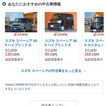
あなたにおすすめの中古車情報
スズキ スペーシア 66
スズキ スペーシア 66
スズキ スペーシ
0 ハイブリッド G
0 ハイブリッド X
0 カスタム 
ッド GS
支払総額
支払総額
支払総額
139
99
169
.9
万円
.9
万円
.9
万円
滋賀県栗東市
滋賀県栗東市
滋賀県栗東市
スズキ スペーシアの中古車をもっと見る
Yahoo! JAPAN IDでログイン
するとお気に入りに登録や複数見積もりがで
きるようになります。
中古車トップへ