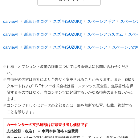
新車カタログ
スズキ(SUZUKI)
スペーシアギア
スペーシ
carview!
新車カタログ
スズキ(SUZUKI)
スペーシアカスタム
スペ
carview!
新車カタログ
スズキ(SUZUKI)
スペーシア
スペーシアの
carview!
※仕様・オプション・装備の詳細については各販売店にお問い合わせくださ
い。
※当情報の内容は各社により予告なく変更されることがあります。また、(株)リ
クルートおよびLINEヤフー株式会社は当コンテンツの完全性、無誤謬性を保
証するものではなく、当コンテンツに起因するいかなる損害の責も負いかね
ます。
※コンテンツもしくはデータの全部または一部を無断で転写、転載、複製する
ことを禁じます。
カーセンサーの支払総額は店頭乗り出し価格です
支払総額（税込） ＝ 車両本体価格＋諸費用
※カーセンサーの支払総額は店頭納車を前提にしています。自宅への納車