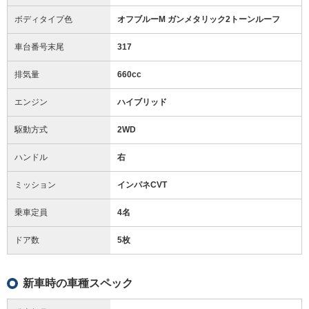
ボディタイプ色
オフブルーM ガンメタリック2トーンルーフ
車台番号末尾
317
排気量
660cc
エンジン
ハイブリッド
駆動方式
2WD
ハンドル
右
ミッション
インパネCVT
乗車定員
4名
ドア数
5枚
新車時の車種スペック