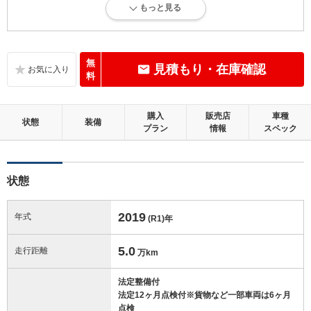
もっと見る
内外装に目立たない軽微なキズ、ヘコミが少し認められますが、良好な
状態です。
内装：
無
見積もり・在庫確認
目立たない軽微なダメージはありますが、良好な状態です。
料
外装：
購入
販売店
車種
キズ、ヘコミなどが少なく、あっても目立たない、良好な状態です。
状態
装備
プラン
情報
スペック
修復歴：無
状態
この中古車の「車両品質評価書」を見る
2019
年式
(R1)
年
5.0
走行距離
万km
法定整備付
法定12ヶ月点検付※貨物など一部車両は6ヶ月
点検