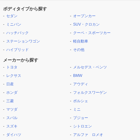
ボディタイプから探す
セダン
オープンカー
ミニバン
SUV・クロカン
ハッチバック
クーペ・スポーツカー
ステーションワゴン
軽自動車
ハイブリッド
その他
メーカーから探す
トヨタ
メルセデス・ベンツ
レクサス
BMW
日産
アウディ
ホンダ
フォルクスワーゲン
三菱
ポルシェ
マツダ
ミニ
スバル
プジョー
スズキ
シトロエン
ダイハツ
アルファ ロメオ