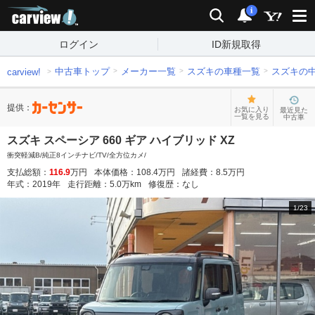
carview!
検索
通知
i
ログイン
ID新規取得
中古車トップ
メーカー一覧
スズキの車種一覧
スズキの
carview!
提供：
お気に入り
最近見た
一覧を見る
中古車
スズキ スペーシア 660 ギア ハイブリッド XZ
衝突軽減B/純正8インチナビ/TV/全方位カメ/
支払総額：
116.9
万円
本体価格：
108.4
万円
諸経費：
8.5
万円
年式：
2019
年
走行距離：
5.0
万km
修復歴：
なし
1
/
23