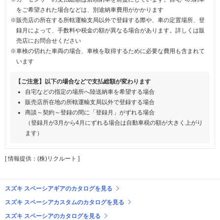
をご希望された場合などは、別途納車費用がかかります
※販売店の所在する所轄運輸支局以外で登録する際や、車の定置場所、登
録月によって、手数料や税金の額が異なる場合があります。詳しくは販
売店にお問合せください
※車検の切れた車両の場合、車検を取得するために必要な費用も含まれて
います
【ご注意】以下の場合などで支払総額が変わります
自宅などの指定の場所へ陸送納車を希望する場合
販売店所在地の所轄運輸支局以外で登録する場合
商談～契約～登録の間に「登録月」がずれる場合
（登録月が3月から4月にずれる場合は自動車税の額が大きく上がり
ます）
[ 情報提供：(株)リクルート ]
スズキ スペーシアギアのカタログを見る
スズキ スペーシアカスタムのカタログを見る
スズキ スペーシアのカタログを見る