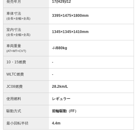
発売年月
17(H29)/12
車体寸法
3395
×
1475
×
1800
mm
(全長×全幅×全高)
室内寸法
1345
×
1345
×
1410
mm
(全長×全幅×全高)
車両重量
-/-/880
kg
(AT×MT×CVT)
10・15燃費
-
WLTC燃費
-
JC08燃費
28.2km/L
使用燃料
レギュラー
駆動方式
前輪駆動（FF）
最小回転半径
4.4
m