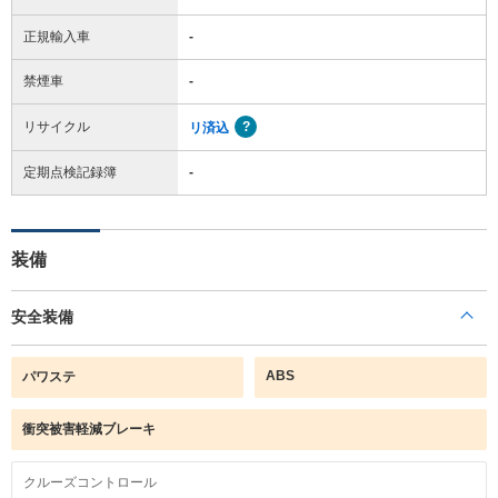
正規輸入車
-
禁煙車
-
リサイクル
リ済込
定期点検記録簿
-
装備
安全装備
ABS
パワステ
衝突被害軽減ブレーキ
クルーズコントロール