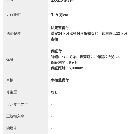
(R5)
年
1.5
走行距離
万km
法定整備付
法定整備
法定24ヶ月点検付※貨物など一部車両は12ヶ月
点検
保証付
詳細については、販売店にご確認ください。
保証
保証期間：6ヶ月
保証距離：5,000km
車検
車検整備付
修復歴
なし
ワンオーナー
-
正規輸入車
-
禁煙車
-