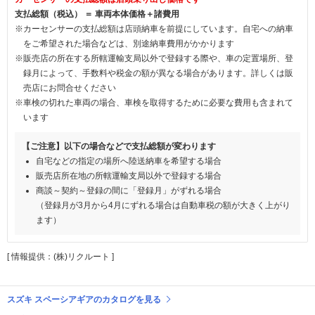
支払総額（税込） ＝ 車両本体価格＋諸費用
※カーセンサーの支払総額は店頭納車を前提にしています。自宅への納車
をご希望された場合などは、別途納車費用がかかります
※販売店の所在する所轄運輸支局以外で登録する際や、車の定置場所、登
録月によって、手数料や税金の額が異なる場合があります。詳しくは販
売店にお問合せください
※車検の切れた車両の場合、車検を取得するために必要な費用も含まれて
います
【ご注意】以下の場合などで支払総額が変わります
自宅などの指定の場所へ陸送納車を希望する場合
販売店所在地の所轄運輸支局以外で登録する場合
商談～契約～登録の間に「登録月」がずれる場合
（登録月が3月から4月にずれる場合は自動車税の額が大きく上がり
ます）
[ 情報提供：(株)リクルート ]
スズキ スペーシアギアのカタログを見る