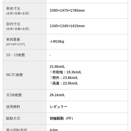
車体寸法
3395
×
1475
×
1785
mm
(全長×全幅×全高)
室内寸法
1345
×
1345
×
1415
mm
(全長×全幅×全高)
車両重量
-/-/910
kg
(AT×MT×CVT)
10・15燃費
-
21.9km/L
└市街地：19.3km/L
WLTC燃費
└郊外：23.8km/L
└高速：22.0km/L
JC08燃費
26.1km/L
使用燃料
レギュラー
駆動方式
前輪駆動（FF）
最小回転半径
4.6
m