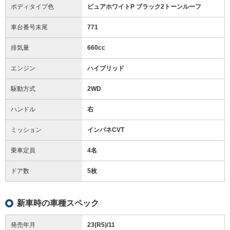
ボディタイプ色
ピュアホワイトP ブラック2トーンルーフ
車台番号末尾
771
排気量
660cc
エンジン
ハイブリッド
駆動方式
2WD
ハンドル
右
ミッション
インパネCVT
乗車定員
4名
ドア数
5枚
新車時の車種スペック
発売年月
23(R5)/11