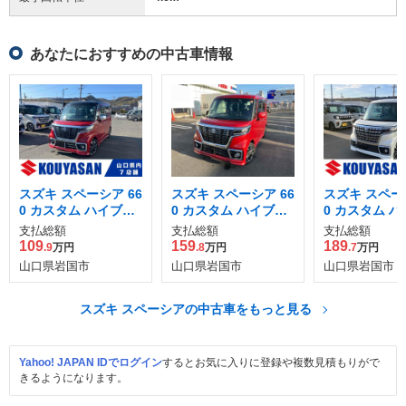
あなたにおすすめの中古車情報
スズキ スペーシア 66
スズキ スペーシア 66
スズキ スペーシ
0 カスタム ハイブリ
0 カスタム ハイブリ
0 カスタム 
ッド XSターボ
ッド XS
ッド XS
支払総額
支払総額
支払総額
109
159
189
.9
万円
.8
万円
.7
万円
山口県岩国市
山口県岩国市
山口県岩国市
スズキ スペーシアの中古車をもっと見る
Yahoo! JAPAN IDでログイン
するとお気に入りに登録や複数見積もりがで
きるようになります。