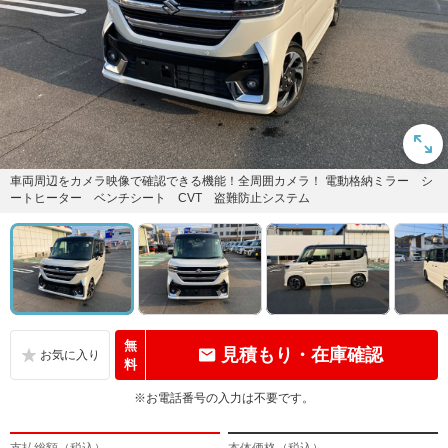
車両周辺をカメラ映像で確認できる機能！全周囲カメラ！ 電動格納ミラー シ
ートヒーター ベンチシート CVT 盗難防止システム
無
見積もり・在庫確認
料
※お電話番号の入力は不要です。
支払総額（税込）
本体価格（税込）