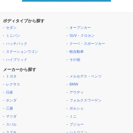
ボディタイプから探す
セダン
オープンカー
ミニバン
SUV・クロカン
ハッチバック
クーペ・スポーツカー
ステーションワゴン
軽自動車
ハイブリッド
その他
メーカーから探す
トヨタ
メルセデス・ベンツ
レクサス
BMW
日産
アウディ
ホンダ
フォルクスワーゲン
三菱
ポルシェ
マツダ
ミニ
スバル
プジョー
スズキ
シトロエン