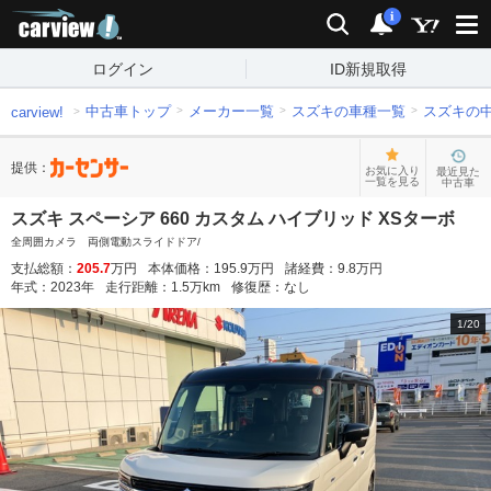
carview!
検索
通知
i
ログイン
ID新規取得
中古車トップ
メーカー一覧
スズキの車種一覧
スズキの
carview!
提供：
お気に入り
最近見た
一覧を見る
中古車
スズキ スペーシア 660 カスタム ハイブリッド XSターボ
全周囲カメラ 両側電動スライドドア/
支払総額：
205.7
万円
本体価格：
195.9
万円
諸経費：
9.8
万円
年式：
2023
年
走行距離：
1.5
万km
修復歴：
なし
1
/
20