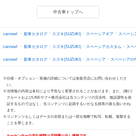
中古車トップへ
新車カタログ
スズキ(SUZUKI)
スペーシアギア
スペーシ
carview!
新車カタログ
スズキ(SUZUKI)
スペーシアカスタム
スペ
carview!
新車カタログ
スズキ(SUZUKI)
スペーシア
スペーシアの
carview!
※仕様・オプション・装備の詳細については各販売店にお問い合わせくださ
い。
※当情報の内容は各社により予告なく変更されることがあります。また、(株)リ
クルートおよびLINEヤフー株式会社は当コンテンツの完全性、無誤謬性を保
証するものではなく、当コンテンツに起因するいかなる損害の責も負いかね
ます。
※コンテンツもしくはデータの全部または一部を無断で転写、転載、複製する
ことを禁じます。
カーセンサーの支払総額は店頭乗り出し価格です