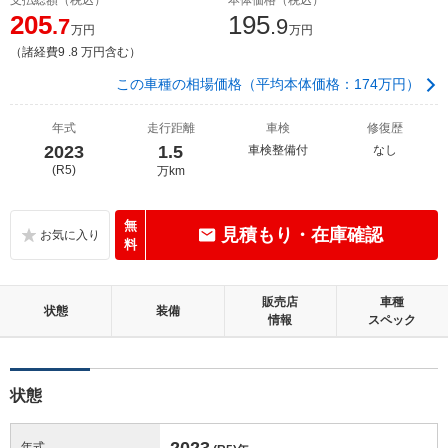
205
195
.7
.9
万円
万円
（諸経費9 .8 万円含む）
この車種の相場価格（平均本体価格：174万円）
年式
走行距離
車検
修復歴
2023
1.5
車検整備付
なし
(R5)
万km
無
見積もり・在庫確認
料
販売店
車種
状態
装備
情報
スペック
状態
2023
年式