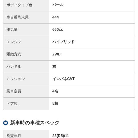
ボディタイプ色
パール
車台番号末尾
444
排気量
660cc
エンジン
ハイブリッド
駆動方式
2WD
ハンドル
右
ミッション
インパネCVT
乗車定員
4名
ドア数
5枚
新車時の車種スペック
発売年月
23(R5)/11