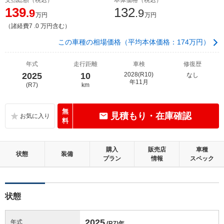
139
132
.9
.9
万円
万円
（諸経費7 .0 万円含む）
この車種の相場価格（平均本体価格：174万円）
年式
走行距離
車検
修復歴
2025
10
2028(R10)
なし
年11月
(R7)
km
無
見積もり・在庫確認
料
購入
販売店
車種
状態
装備
プラン
情報
スペック
状態
2025
年式
(R7)
年