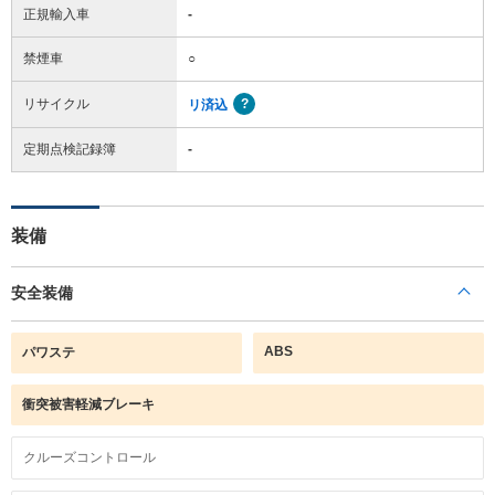
正規輸入車
-
禁煙車
○
リサイクル
リ済込
定期点検記録簿
-
装備
安全装備
ABS
パワステ
衝突被害軽減ブレーキ
クルーズコントロール