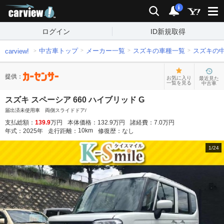
carview!
検索
通知
i
ログイン
ID新規取得
中古車トップ
メーカー一覧
スズキの車種一覧
スズキの
carview!
提供：
お気に入り
最近見た
一覧を見る
中古車
スズキ スペーシア 660 ハイブリッド G
届出済未使用車 両側スライドドア/
支払総額：
139.9
万円
本体価格：
132.9
万円
諸経費：
7.0
万円
10
km
年式：
2025
年
走行距離：
修復歴：
なし
1
/
24