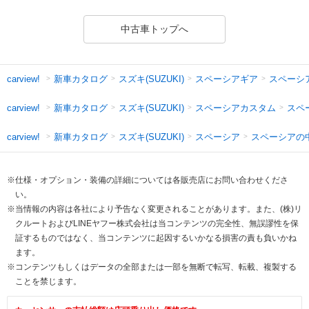
中古車トップへ
新車カタログ
スズキ(SUZUKI)
スペーシアギア
スペーシ
carview!
新車カタログ
スズキ(SUZUKI)
スペーシアカスタム
スペ
carview!
新車カタログ
スズキ(SUZUKI)
スペーシア
スペーシアの
carview!
※仕様・オプション・装備の詳細については各販売店にお問い合わせくださ
い。
※当情報の内容は各社により予告なく変更されることがあります。また、(株)リ
クルートおよびLINEヤフー株式会社は当コンテンツの完全性、無誤謬性を保
証するものではなく、当コンテンツに起因するいかなる損害の責も負いかね
ます。
※コンテンツもしくはデータの全部または一部を無断で転写、転載、複製する
ことを禁じます。