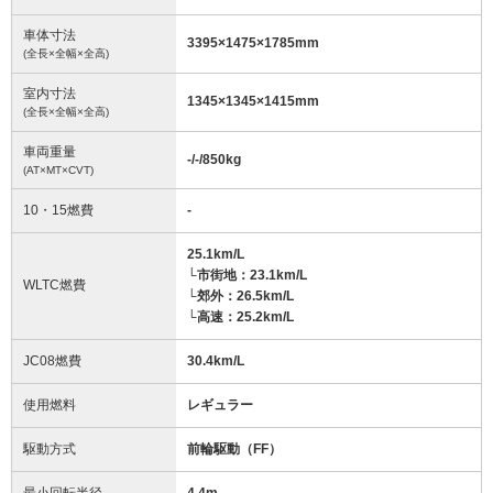
車体寸法
3395
×
1475
×
1785
mm
(全長×全幅×全高)
室内寸法
1345
×
1345
×
1415
mm
(全長×全幅×全高)
車両重量
-/-/850
kg
(AT×MT×CVT)
10・15燃費
-
25.1km/L
└市街地：23.1km/L
WLTC燃費
└郊外：26.5km/L
└高速：25.2km/L
JC08燃費
30.4km/L
使用燃料
レギュラー
駆動方式
前輪駆動（FF）
最小回転半径
4.4
m