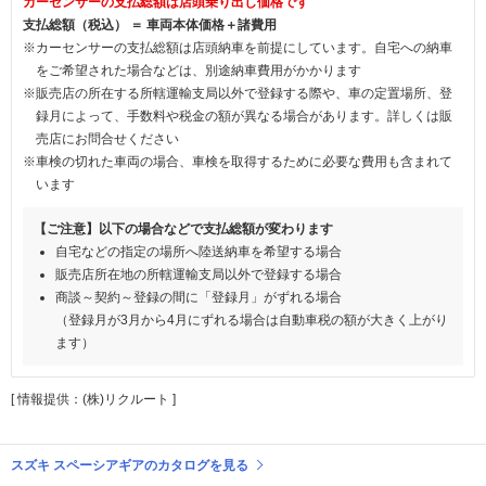
カーセンサーの支払総額は店頭乗り出し価格です
支払総額（税込） ＝ 車両本体価格＋諸費用
※カーセンサーの支払総額は店頭納車を前提にしています。自宅への納車
をご希望された場合などは、別途納車費用がかかります
※販売店の所在する所轄運輸支局以外で登録する際や、車の定置場所、登
録月によって、手数料や税金の額が異なる場合があります。詳しくは販
売店にお問合せください
※車検の切れた車両の場合、車検を取得するために必要な費用も含まれて
います
【ご注意】以下の場合などで支払総額が変わります
自宅などの指定の場所へ陸送納車を希望する場合
販売店所在地の所轄運輸支局以外で登録する場合
商談～契約～登録の間に「登録月」がずれる場合
（登録月が3月から4月にずれる場合は自動車税の額が大きく上がり
ます）
[ 情報提供：(株)リクルート ]
スズキ スペーシアギアのカタログを見る