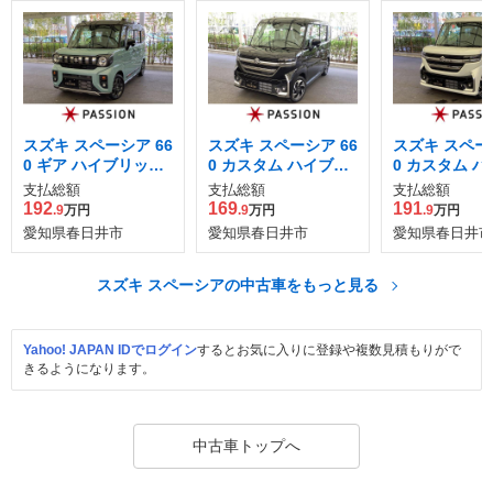
スズキ スペーシア 66
スズキ スペーシア 66
スズキ スペーシ
0 ギア ハイブリッド
0 カスタム ハイブリ
0 カスタム 
XZ
ッド XS
ッド XS
支払総額
支払総額
支払総額
192
169
191
.9
万円
.9
万円
.9
万円
愛知県春日井市
愛知県春日井市
愛知県春日井市
スズキ スペーシアの中古車をもっと見る
Yahoo! JAPAN IDでログイン
するとお気に入りに登録や複数見積もりがで
きるようになります。
中古車トップへ