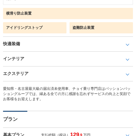
横滑り防止装置
アイドリングストップ
盗難防止装置
快適装備
インテリア
エクステリア
愛知県・名古屋最大級の届出済未使用車、チョイ乗り専門店はパッションパッ
ショングループでは、縁ある全ての方に感謝を忘れずサービスの向上と笑顔で
お客様をお迎えします。
プラン
129
基本プラン
支払総額（税込）
.9
万円