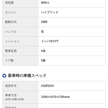
排気量
660cc
エンジン
ハイブリッド
駆動方式
2WD
ハンドル
右
ミッション
インパネCVT
乗車定員
4名
ドア数
5枚
新車時の車種スペック
発売年月
23(R5)/11
車体寸法
3395
×
1475
×
1785
mm
(全長×全幅×全高)
室内寸法