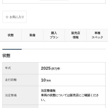
い、とても綺麗な状態です。
内装：
無キズ、もしくは傷みや汚れなどがほぼない、とても綺麗な状態です。
外装：
購入
販売店
車種
無キズ、もしくはキズやヘコミなどがほぼない、とても綺麗な状態で
状態
装備
プラン
情報
スペック
す。
修復歴：無
状態
この中古車の「車両品質評価書」を見る
2025
年式
(R7)
年
10
走行距離
km
法定整備無
法定整備
車両の状態については販売店にご確認くださ
い。