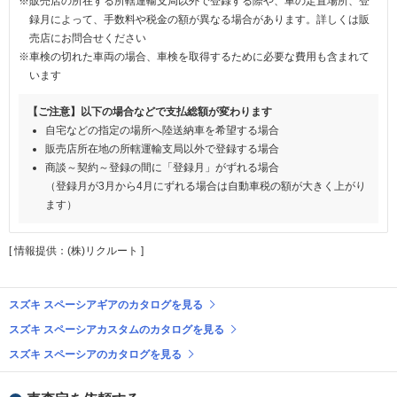
※販売店の所在する所轄運輸支局以外で登録する際や、車の定置場所、登
録月によって、手数料や税金の額が異なる場合があります。詳しくは販
売店にお問合せください
※車検の切れた車両の場合、車検を取得するために必要な費用も含まれて
います
【ご注意】以下の場合などで支払総額が変わります
自宅などの指定の場所へ陸送納車を希望する場合
販売店所在地の所轄運輸支局以外で登録する場合
商談～契約～登録の間に「登録月」がずれる場合
（登録月が3月から4月にずれる場合は自動車税の額が大きく上がり
ます）
[ 情報提供：(株)リクルート ]
スズキ スペーシアギアのカタログを見る
スズキ スペーシアカスタムのカタログを見る
スズキ スペーシアのカタログを見る