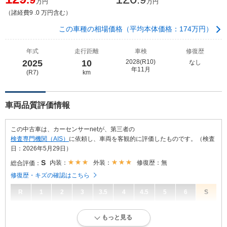
万円
万円
（諸経費9 .0 万円含む）
この車種の相場価格（平均本体価格：174万円）
年式
走行距離
車検
修復歴
2025
10
2028(R10)
なし
年11月
(R7)
km
車両品質評価情報
この中古車は、カーセンサーnetが、第三者の
検査専門機関（AIS）
に依頼し、車両を客観的に評価したものです。（検査
日：2026年5月29日）
S
内装：
外装：
修復歴：無
総合評価：
修復歴・キズの確認はこちら
R
1
2
3
3.5
4
4.5
5
6
S
S
総合評価：
もっと見る
新車登録後12ヶ月未満、走行距離1万km以下で、内外装にダメージがな