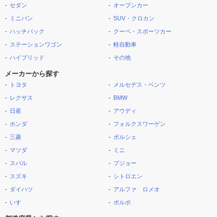
セダン
オープンカー
ミニバン
SUV・クロカン
ハッチバック
クーペ・スポーツカー
ステーションワゴン
軽自動車
ハイブリッド
その他
メーカーから探す
トヨタ
メルセデス・ベンツ
レクサス
BMW
日産
アウディ
ホンダ
フォルクスワーゲン
三菱
ポルシェ
マツダ
ミニ
スバル
プジョー
スズキ
シトロエン
ダイハツ
アルファ ロメオ
いすゞ
ボルボ