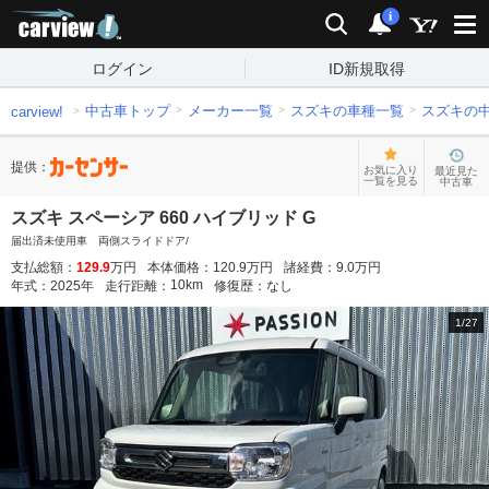
carview!
検索
通知
i
ログイン
ID新規取得
中古車トップ
メーカー一覧
スズキの車種一覧
スズキの
carview!
提供：
お気に入り
最近見た
一覧を見る
中古車
スズキ スペーシア 660 ハイブリッド G
届出済未使用車 両側スライドドア/
支払総額：
129.9
万円
本体価格：
120.9
万円
諸経費：
9.0
万円
10
km
年式：
2025
年
走行距離：
修復歴：
なし
1
/
27