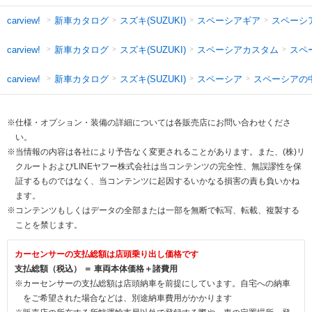
新車カタログ
スズキ(SUZUKI)
スペーシアギア
スペーシ
carview!
新車カタログ
スズキ(SUZUKI)
スペーシアカスタム
スペ
carview!
新車カタログ
スズキ(SUZUKI)
スペーシア
スペーシアの
carview!
※仕様・オプション・装備の詳細については各販売店にお問い合わせくださ
い。
※当情報の内容は各社により予告なく変更されることがあります。また、(株)リ
クルートおよびLINEヤフー株式会社は当コンテンツの完全性、無誤謬性を保
証するものではなく、当コンテンツに起因するいかなる損害の責も負いかね
ます。
※コンテンツもしくはデータの全部または一部を無断で転写、転載、複製する
ことを禁じます。
カーセンサーの支払総額は店頭乗り出し価格です
支払総額（税込） ＝ 車両本体価格＋諸費用
※カーセンサーの支払総額は店頭納車を前提にしています。自宅への納車
をご希望された場合などは、別途納車費用がかかります