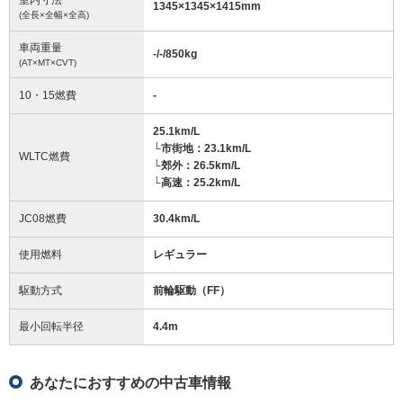
1345
×
1345
×
1415
mm
(全長×全幅×全高)
車両重量
-/-/850
kg
(AT×MT×CVT)
10・15燃費
-
25.1km/L
└市街地：23.1km/L
WLTC燃費
└郊外：26.5km/L
└高速：25.2km/L
JC08燃費
30.4km/L
使用燃料
レギュラー
駆動方式
前輪駆動（FF）
最小回転半径
4.4
m
あなたにおすすめの中古車情報