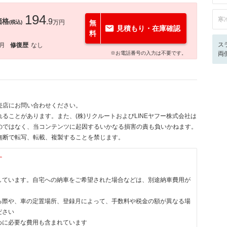
194
寒
価格
.9
万円
無
(税込)
見積もり・在庫確認
料
ス
2月
修復歴
なし
※お電話番号の入力は不要です。
両
売店にお問い合わせください。
ることがあります。また、(株)リクルートおよびLINEヤフー株式会社は
のではなく、当コンテンツに起因するいかなる損害の責も負いかねます。
無断で転写、転載、複製することを禁じます。
す
しています。自宅への納車をご希望された場合などは、別途納車費用が
る際や、車の定置場所、登録月によって、手数料や税金の額が異なる場
ださい
めに必要な費用も含まれています