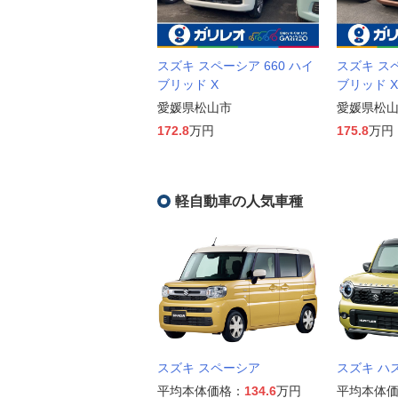
スズキ スペーシア 660 ハイ
スズキ スペ
ブリッド X
ブリッド X
愛媛県松山市
愛媛県松
172.8
万円
175.8
万円
軽自動車の人気車種
スズキ スペーシア
スズキ ハ
平均本体価格：
134.6
万円
平均本体