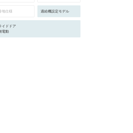
冷地仕様
過給機設定モデル
ライドドア
側電動