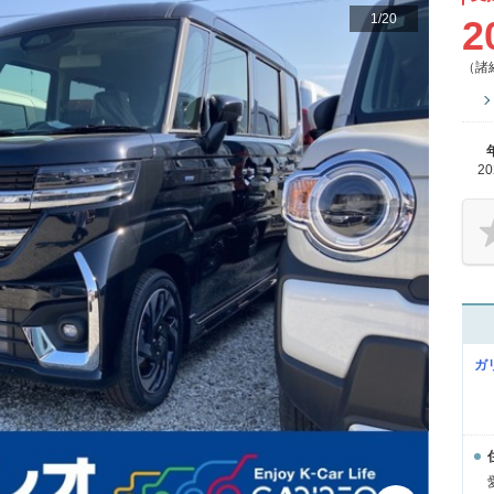
1
/
20
2
（諸
2
ガ