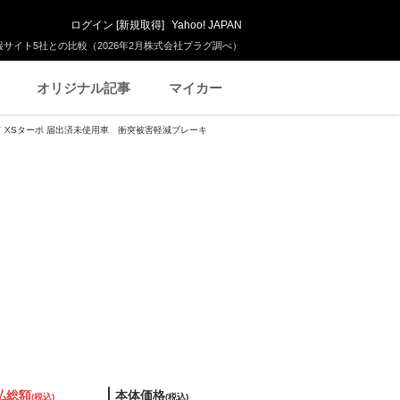
ログイン
[
新規取得
]
Yahoo! JAPAN
サイト5社との比較（2026年2月株式会社プラグ調べ）
オリジナル記事
マイカー
ッド XSターボ 届出済未使用車 衝突被害軽減ブレーキ
払総額
本体価格
(税込)
(税込)