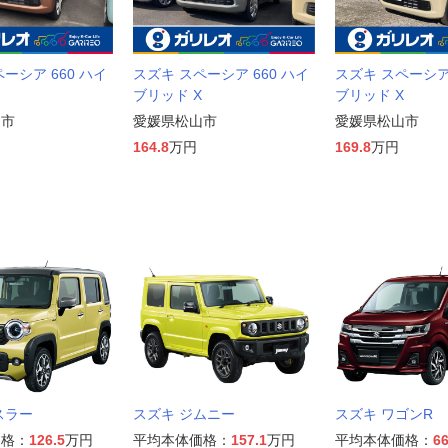
ーシア 660 ハイ
スズキ スペーシア 660 ハイ
スズキ スペーシア 
ブリッド X
ブリッド X
山市
愛媛県松山市
愛媛県松山市
164.8
万円
169.8
万円
スラー
スズキ ジムニー
スズキ ワゴンR
価格：
126.5
万円
平均本体価格：
157.1
万円
平均本体価格：
66