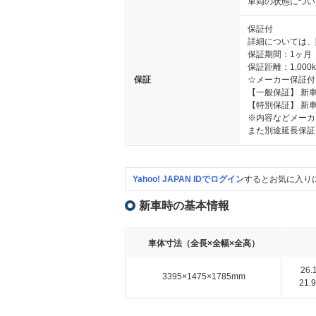
車両の状態につい
保証付
詳細については、
保証期間：1ヶ月
保証距離：1,000
保証
☆メーカー保証付
【一般保証】 新
【特別保証】 新
※内容などメーカ
また別途延長保証
Yahoo! JAPAN IDでログイン
するとお気に入り
新車時の基本情報
車体寸法（全長×全幅×全高）
26
3395×1475×1785mm
21