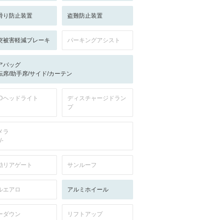
滑り防止装置
盗難防止装置
突被害軽減ブレーキ
パーキングアシスト
アバッグ
転席/助手席/サイド/カーテン
EDヘッドライト
ディスチャージドラン
プ
メラ
/-
動リアゲート
サンルーフ
ルエアロ
アルミホイール
ーダウン
リフトアップ