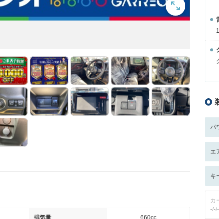
パ
エ
キ
カ
-/-/-
排気量
660cc