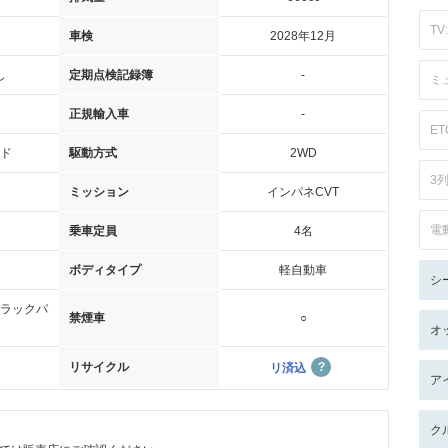
TV:
車検
2028年12月
し
定期点検記録簿
-
ミ
正規輸入車
-
ET
ド
駆動方式
2WD
3
ミッション
インパネCVT
電
乗車定員
4名
ボディタイプ
軽自動車
シ
ラックパ
禁煙車
○
オ
リサイクル
リ済込
ア
ク