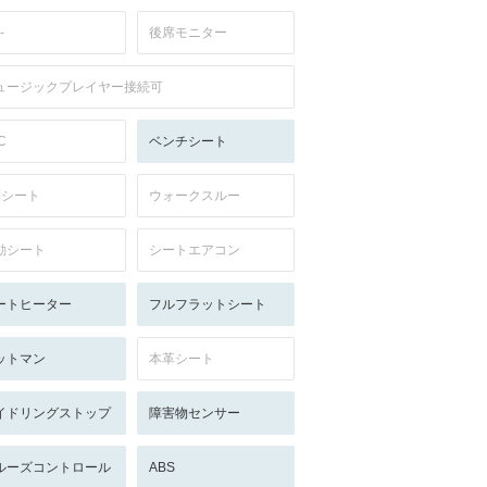
-
後席モニター
ュージックプレイヤー接続可
C
ベンチシート
列シート
ウォークスルー
動シート
シートエアコン
ートヒーター
フルフラットシート
ットマン
本革シート
イドリングストップ
障害物センサー
ルーズコントロール
ABS