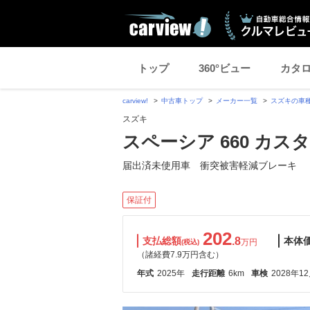
トップ
360°ビュー
カタ
carview!
中古車トップ
メーカー一覧
スズキの車
スズキ
スペーシア 660 カス
届出済未使用車 衝突被害軽減ブレーキ
保証付
202
支払総額
.8
本体
万円
(税込)
（諸経費7.9万円含む）
年式
2025年
走行距離
6km
車検
2028年1