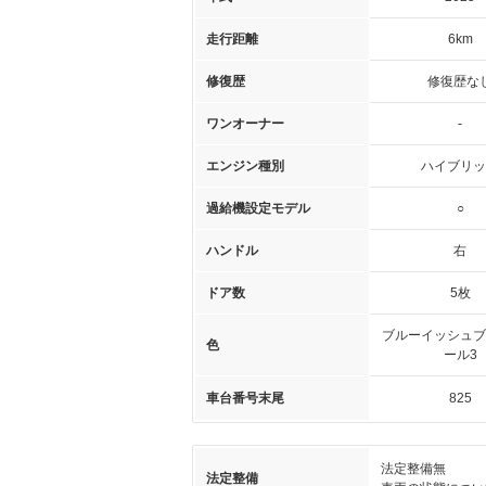
走行距離
6km
修復歴
修復歴な
ワンオーナー
-
エンジン種別
ハイブリッ
過給機設定モデル
○
ハンドル
右
ドア数
5枚
ブルーイッシュブ
色
ール3
車台番号末尾
825
法定整備無
法定整備