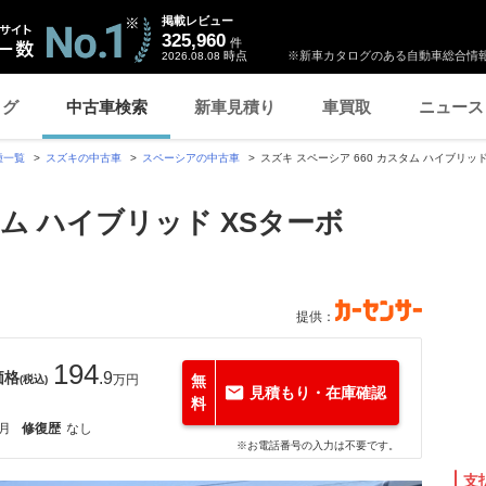
掲載レビュー
325,960
件
時点
※新車カタログのある自動車総合情報
2026.08.08
ログ
中古車検索
新車見積り
車買取
ニュース
種一覧
スズキの中古車
スペーシアの中古車
スズキ スペーシア 660 カスタム ハイブリ
タム ハイブリッド XSターボ
提供：
194
価格
.9
万円
無
(税込)
見積もり・在庫確認
料
2月
修復歴
なし
※お電話番号の入力は不要です。
支