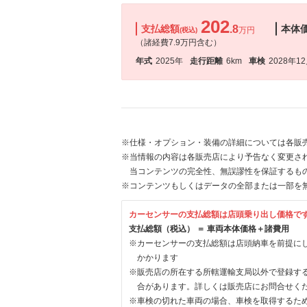
202
支払総額
.8
本体
万円
(税込)
（諸経費7.9万円含む）
年式
2025年
走行距離
6km
車検
2028年1
※仕様・オプション・装備の詳細については各販
※当情報の内容は各販売店により予告なく変更され
当コンテンツの完全性、無誤謬性を保証するも
※コンテンツもしくはデータの全部または一部を
カーセンサーの支払総額は店頭乗り出し価格で
支払総額（税込） ＝ 車両本体価格＋諸費用
※カーセンサーの支払総額は店頭納車を前提に
かかります
※販売店の所在する所轄運輸支局以外で登録す
合があります。詳しくは販売店にお問合せく
※車検の切れた車両の場合、車検を取得するた