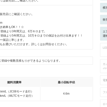
ては販売店にご確認ください。
横
販売店にご確認ください。
衝
km
き納車もOK！！☆
車登録より3年間又は、6万キロまで。
エ
車登録より5年間又は、10万キロまでの保証をお付け出来ます！！
運
ー保証に準じます。
もお選びいただけます。詳しくはお問合せください。
L
に登録や複数見積もりができるようになります。
カ
-/-/-
電
燃料消費率
最小回転半径
.1km/L（JC08モード走行）
フ
4.6m
.9km/L（WLTCモード走行）
ロ