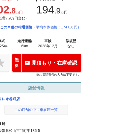
02
194
.8
.9
万円
万円
経費7.9万円含む）
この車種の相場価格
（平均本体価格：174.0万円）
年式
走行距離
車検
修復歴
025年
6km
2028年12月
なし
無
見積もり・在庫確認
料
※お電話番号の入力は不要です。
店舗情報
リレオ谷町店
この店舗の中古車在庫一覧
住所
愛媛県松山市谷町甲186-5