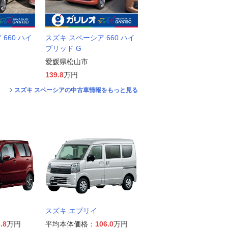
660 ハイ
スズキ スペーシア 660 ハイ
ブリッド G
愛媛県松山市
139.8
万円
スズキ スペーシアの中古車情報をもっと見る
スズキ エブリイ
.8
万円
平均本体価格：
106.0
万円