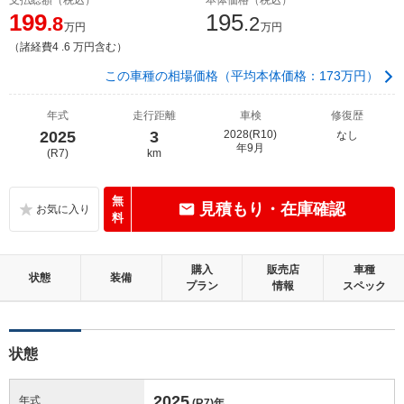
199
195
.8
.2
万円
万円
（諸経費4 .6 万円含む）
この車種の相場価格（平均本体価格：173万円）
年式
走行距離
車検
修復歴
2025
3
2028(R10)
なし
年9月
(R7)
km
無
見積もり・在庫確認
料
購入
販売店
車種
状態
装備
プラン
情報
スペック
状態
2025
年式
(R7)
年