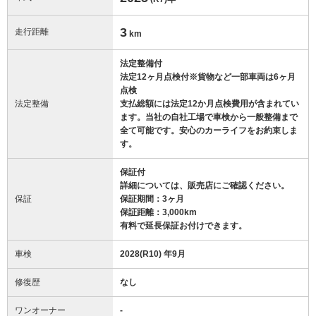
3
走行距離
km
法定整備付
法定12ヶ月点検付※貨物など一部車両は6ヶ月
点検
法定整備
支払総額には法定12か月点検費用が含まれてい
ます。当社の自社工場で車検から一般整備まで
全て可能です。安心のカーライフをお約束しま
す。
保証付
詳細については、販売店にご確認ください。
保証
保証期間：3ヶ月
保証距離：3,000km
有料で延長保証お付けできます。
車検
2028(R10) 年9月
修復歴
なし
ワンオーナー
-