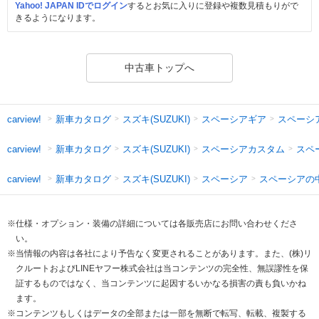
Yahoo! JAPAN IDでログイン
するとお気に入りに登録や複数見積もりがで
きるようになります。
中古車トップへ
新車カタログ
スズキ(SUZUKI)
スペーシアギア
スペーシ
carview!
新車カタログ
スズキ(SUZUKI)
スペーシアカスタム
スペ
carview!
新車カタログ
スズキ(SUZUKI)
スペーシア
スペーシアの
carview!
※仕様・オプション・装備の詳細については各販売店にお問い合わせくださ
い。
※当情報の内容は各社により予告なく変更されることがあります。また、(株)リ
クルートおよびLINEヤフー株式会社は当コンテンツの完全性、無誤謬性を保
証するものではなく、当コンテンツに起因するいかなる損害の責も負いかね
ます。
※コンテンツもしくはデータの全部または一部を無断で転写、転載、複製する