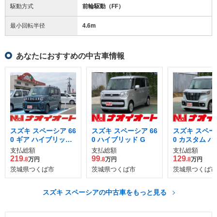
駆動方式
前輪駆動（FF）
最小回転半径
4.6
m
あなたにおすすめの中古車情報
スズキ スペーシア 66
スズキ スペーシア 66
スズキ スペーシ
0 ギア ハイブリッド
0 ハイブリッド G
0 カスタム 
XZ
ッド GS
支払総額
支払総額
支払総額
219
99
129
.8
万円
.8
万円
.8
万円
茨城県つくば市
茨城県つくば市
茨城県つくば市
スズキ スペーシアの中古車をもっと見る