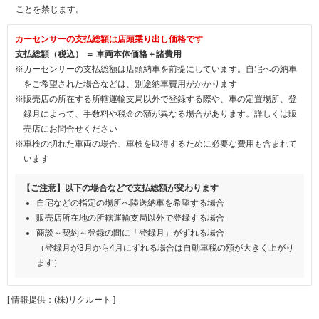
ことを禁じます。
カーセンサーの支払総額は店頭乗り出し価格です
支払総額（税込） ＝ 車両本体価格＋諸費用
※カーセンサーの支払総額は店頭納車を前提にしています。自宅への納車
をご希望された場合などは、別途納車費用がかかります
※販売店の所在する所轄運輸支局以外で登録する際や、車の定置場所、登
録月によって、手数料や税金の額が異なる場合があります。詳しくは販
売店にお問合せください
※車検の切れた車両の場合、車検を取得するために必要な費用も含まれて
います
【ご注意】以下の場合などで支払総額が変わります
自宅などの指定の場所へ陸送納車を希望する場合
販売店所在地の所轄運輸支局以外で登録する場合
商談～契約～登録の間に「登録月」がずれる場合
（登録月が3月から4月にずれる場合は自動車税の額が大きく上がり
ます）
[ 情報提供：(株)リクルート ]