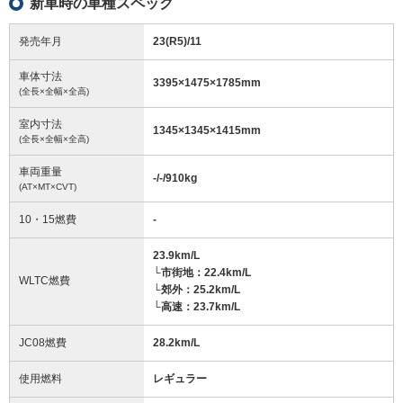
新車時の車種スペック
発売年月
23(R5)/11
車体寸法
3395
×
1475
×
1785
mm
(全長×全幅×全高)
室内寸法
1345
×
1345
×
1415
mm
(全長×全幅×全高)
車両重量
-/-/910
kg
(AT×MT×CVT)
10・15燃費
-
23.9km/L
└市街地：22.4km/L
WLTC燃費
└郊外：25.2km/L
└高速：23.7km/L
JC08燃費
28.2km/L
使用燃料
レギュラー