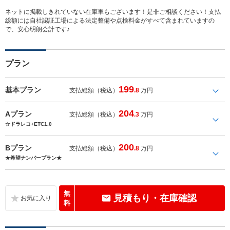
ネットに掲載しきれていない在庫車もございます！是非ご相談ください！支払
総額には自社認証工場による法定整備や点検料金がすべて含まれていますの
で、安心明朗会計です♪
プラン
199
基本プラン
支払総額（税込）
.8
万円
204
Aプラン
支払総額（税込）
.3
万円
☆ドラレコ+ETC1.0
200
Bプラン
支払総額（税込）
.8
万円
★希望ナンバープラン★
無
見積もり・在庫確認
料