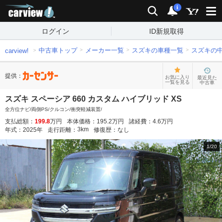
carview!
検索
通知
i
ログイン
ID新規取得
中古車トップ
メーカー一覧
スズキの車種一覧
スズキの
carview!
提供：
お気に入り
最近見た
一覧を見る
中古車
スズキ スペーシア 660 カスタム ハイブリッド XS
全方位ナビ/両側PS/クルコン/衝突軽減装置/
支払総額：
199.8
万円
本体価格：
195.2
万円
諸経費：
4.6
万円
3
km
年式：
2025
年
走行距離：
修復歴：
なし
1
/
20