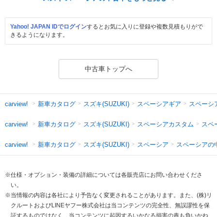
Yahoo! JAPAN IDでログイン
するとお気に入りに登録や複数見積もりがで
きるようになります。
中古車トップへ
新車カタログ
スズキ(SUZUKI)
スペーシアギア
スペーシ
carview!
新車カタログ
スズキ(SUZUKI)
スペーシアカスタム
スペ
carview!
新車カタログ
スズキ(SUZUKI)
スペーシア
スペーシアの
carview!
※仕様・オプション・装備の詳細については各販売店にお問い合わせくださ
い。
※当情報の内容は各社により予告なく変更されることがあります。また、(株)リ
クルートおよびLINEヤフー株式会社は当コンテンツの完全性、無誤謬性を保
証するものではなく、当コンテンツに起因するいかなる損害の責も負いかね