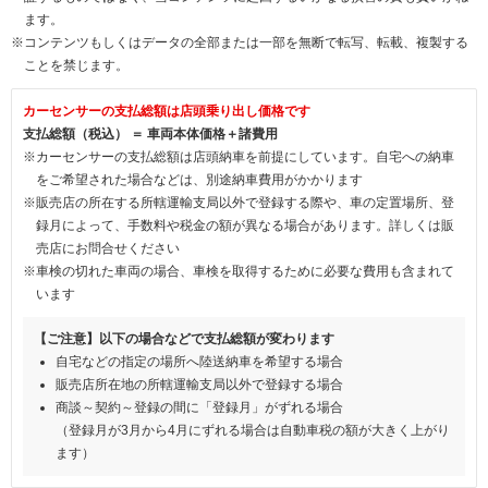
ます。
※コンテンツもしくはデータの全部または一部を無断で転写、転載、複製する
ことを禁じます。
カーセンサーの支払総額は店頭乗り出し価格です
支払総額（税込） ＝ 車両本体価格＋諸費用
※カーセンサーの支払総額は店頭納車を前提にしています。自宅への納車
をご希望された場合などは、別途納車費用がかかります
※販売店の所在する所轄運輸支局以外で登録する際や、車の定置場所、登
録月によって、手数料や税金の額が異なる場合があります。詳しくは販
売店にお問合せください
※車検の切れた車両の場合、車検を取得するために必要な費用も含まれて
います
【ご注意】以下の場合などで支払総額が変わります
自宅などの指定の場所へ陸送納車を希望する場合
販売店所在地の所轄運輸支局以外で登録する場合
商談～契約～登録の間に「登録月」がずれる場合
（登録月が3月から4月にずれる場合は自動車税の額が大きく上がり
ます）