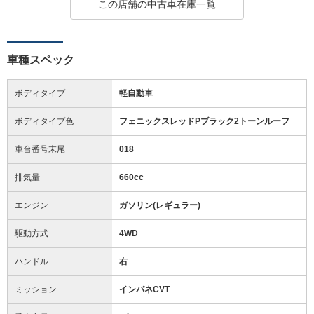
この店舗の中古車在庫一覧
車種スペック
ボディタイプ
軽自動車
ボディタイプ色
フェニックスレッドPブラック2トーンルーフ
車台番号末尾
018
排気量
660cc
エンジン
ガソリン(レギュラー)
駆動方式
4WD
ハンドル
右
ミッション
インパネCVT