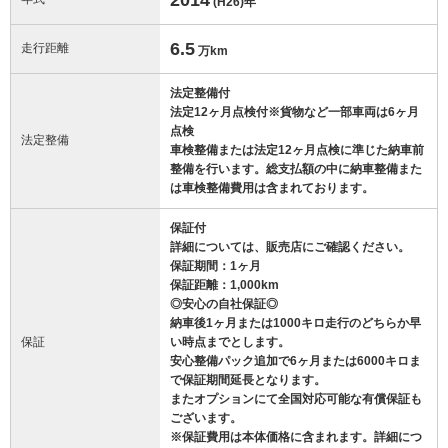
(H26)
年
6.5
走行距離
万km
法定整備付
法定12ヶ月点検付※貨物など一部車両は6ヶ月
点検
法定整備
車検整備または法定12ヶ月点検に準じた納車前
整備を行います。総支払額の中に納車整備また
は車検整備費用は含まれております。
保証付
詳細については、販売店にご確認ください。
保証期間：1ヶ月
保証距離：1,000km
◎安心の自社保証◎
納車後1ヶ月または1000キロ走行のどちらか早
保証
い時点までとします。
安心整備パック追加で6ヶ月または6000キロま
で保証期間延長となります。
またオプションにて全国対応可能な有償保証も
ございます。
※保証費用は本体価格に含まれます。詳細につ