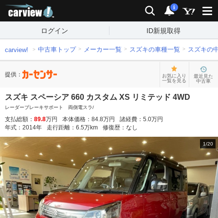
carview!
検索
通知
i
ログイン
ID新規取得
中古車トップ
メーカー一覧
スズキの車種一覧
スズキの
carview!
提供：
お気に入り
最近見た
一覧を見る
中古車
スズキ スペーシア 660 カスタム XS リミテッド 4WD
レーダーブレーキサポート 両側電スラ/
支払総額：
89.8
万円
本体価格：
84.8
万円
諸経費：
5.0
万円
年式：
2014
年
走行距離：
6.5
万km
修復歴：
なし
1
/
20