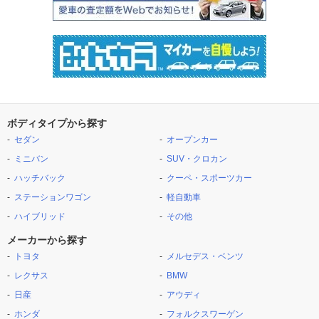
ボディタイプから探す
セダン
オープンカー
ミニバン
SUV・クロカン
ハッチバック
クーペ・スポーツカー
ステーションワゴン
軽自動車
ハイブリッド
その他
メーカーから探す
トヨタ
メルセデス・ベンツ
レクサス
BMW
日産
アウディ
ホンダ
フォルクスワーゲン