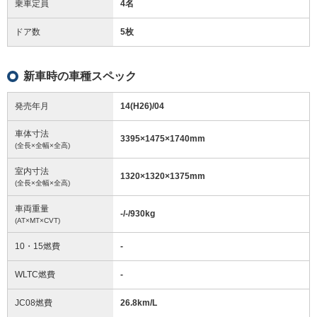
乗車定員
4名
ドア数
5枚
新車時の車種スペック
発売年月
14(H26)/04
車体寸法
3395
×
1475
×
1740
mm
(全長×全幅×全高)
室内寸法
1320
×
1320
×
1375
mm
(全長×全幅×全高)
車両重量
-/-/930
kg
(AT×MT×CVT)
10・15燃費
-
WLTC燃費
-
JC08燃費
26.8km/L