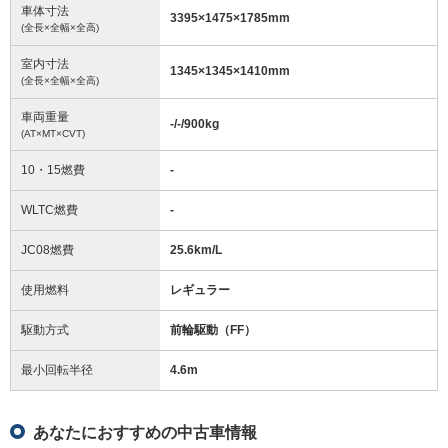
車体寸法
3395
×
1475
×
1785
mm
(全長×全幅×全高)
室内寸法
1345
×
1345
×
1410
mm
(全長×全幅×全高)
車両重量
-/-/900
kg
(AT×MT×CVT)
10・15燃費
-
WLTC燃費
-
JC08燃費
25.6km/L
使用燃料
レギュラー
駆動方式
前輪駆動（FF）
最小回転半径
4.6
m
あなたにおすすめの中古車情報