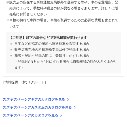
※販売店の所在する所轄運輸支局以外で登録する際や、車の定置場所、登
録月によって、手数料や税金の額が異なる場合があります。詳しくは販
売店にお問合せください
※車検の切れた車両の場合、車検を取得するために必要な費用も含まれて
います
【ご注意】以下の場合などで支払総額が変わります
自宅などの指定の場所へ陸送納車を希望する場合
販売店所在地の所轄運輸支局以外で登録する場合
商談～契約～登録の間に「登録月」がずれる場合
（登録月が3月から4月にずれる場合は自動車税の額が大きく上がり
ます）
[ 情報提供：(株)リクルート ]
スズキ スペーシアギアのカタログを見る
スズキ スペーシアカスタムのカタログを見る
スズキ スペーシアのカタログを見る