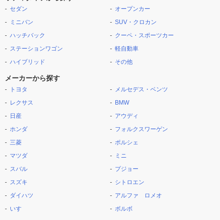
セダン
オープンカー
ミニバン
SUV・クロカン
ハッチバック
クーペ・スポーツカー
ステーションワゴン
軽自動車
ハイブリッド
その他
メーカーから探す
トヨタ
メルセデス・ベンツ
レクサス
BMW
日産
アウディ
ホンダ
フォルクスワーゲン
三菱
ポルシェ
マツダ
ミニ
スバル
プジョー
スズキ
シトロエン
ダイハツ
アルファ ロメオ
いすゞ
ボルボ