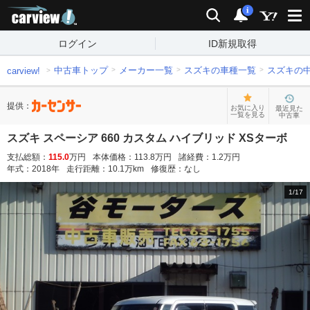
carview!
検索
通知
i
ログイン
ID新規取得
中古車トップ
メーカー一覧
スズキの車種一覧
スズキの
carview!
提供：
お気に入り
最近見た
一覧を見る
中古車
スズキ スペーシア 660 カスタム ハイブリッド XSターボ
支払総額：
115.0
万円
本体価格：
113.8
万円
諸経費：
1.2
万円
年式：
2018
年
走行距離：
10.1
万km
修復歴：
なし
1
/
17