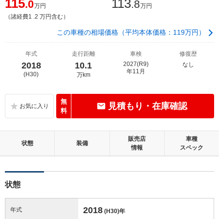
115
113
.0
.8
万円
万円
（諸経費1 .2 万円含む）
この車種の相場価格（平均本体価格：119万円）
年式
走行距離
車検
修復歴
2018
10.1
2027(R9)
なし
年11月
(H30)
万km
無
見積もり・在庫確認
料
販売店
車種
状態
装備
情報
スペック
状態
2018
年式
(H30)
年