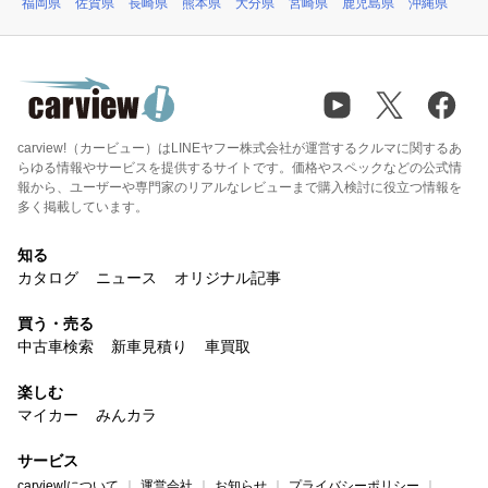
福岡県
佐賀県
長崎県
熊本県
大分県
宮崎県
鹿児島県
沖縄県
carview!（カービュー）はLINEヤフー株式会社が運営するクルマに関するあ
らゆる情報やサービスを提供するサイトです。価格やスペックなどの公式情
報から、ユーザーや専門家のリアルなレビューまで購入検討に役立つ情報を
多く掲載しています。
知る
カタログ
ニュース
オリジナル記事
買う・売る
中古車検索
新車見積り
車買取
楽しむ
マイカー
みんカラ
サービス
carview!について
運営会社
お知らせ
プライバシーポリシー