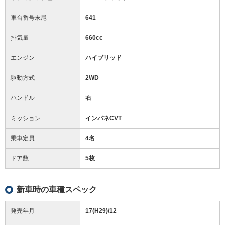
車台番号末尾
641
排気量
660cc
エンジン
ハイブリッド
駆動方式
2WD
ハンドル
右
ミッション
インパネCVT
乗車定員
4名
ドア数
5枚
新車時の車種スペック
発売年月
17(H29)/12