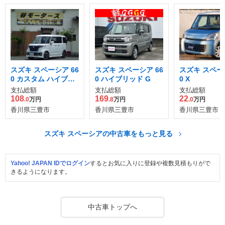
スズキ スペーシア 66
スズキ スペーシア 66
スズキ スペーシ
0 カスタム ハイブリ
0 ハイブリッド G
0 X
ッド XS
支払総額
支払総額
支払総額
108
169
22
.0
万円
.8
万円
.0
万円
香川県三豊市
香川県三豊市
香川県三豊市
スズキ スペーシアの中古車をもっと見る
Yahoo! JAPAN IDでログイン
するとお気に入りに登録や複数見積もりがで
きるようになります。
中古車トップへ