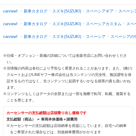
新車カタログ
スズキ(SUZUKI)
スペーシアギア
スペーシ
carview!
新車カタログ
スズキ(SUZUKI)
スペーシアカスタム
スペ
carview!
新車カタログ
スズキ(SUZUKI)
スペーシア
スペーシアの
carview!
※仕様・オプション・装備の詳細については各販売店にお問い合わせくださ
い。
※当情報の内容は各社により予告なく変更されることがあります。また、(株)リ
クルートおよびLINEヤフー株式会社は当コンテンツの完全性、無誤謬性を保
証するものではなく、当コンテンツに起因するいかなる損害の責も負いかね
ます。
※コンテンツもしくはデータの全部または一部を無断で転写、転載、複製する
ことを禁じます。
カーセンサーの支払総額は店頭乗り出し価格です
支払総額（税込） ＝ 車両本体価格＋諸費用
※カーセンサーの支払総額は店頭納車を前提にしています。自宅への納車
をご希望された場合などは、別途納車費用がかかります