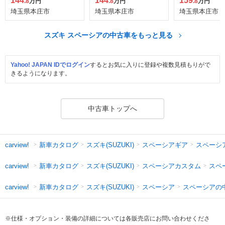
144
144
159
.8
万円
.8
万円
.8
万円
埼玉県本庄市
埼玉県本庄市
埼玉県本庄市
スズキ スペーシアの中古車をもっと見る
Yahoo! JAPAN IDでログイン
するとお気に入りに登録や複数見積もりがで
きるようになります。
中古車トップへ
新車カタログ
スズキ(SUZUKI)
スペーシアギア
スペーシ
carview!
新車カタログ
スズキ(SUZUKI)
スペーシアカスタム
スペ
carview!
新車カタログ
スズキ(SUZUKI)
スペーシア
スペーシアの
carview!
※仕様・オプション・装備の詳細については各販売店にお問い合わせくださ