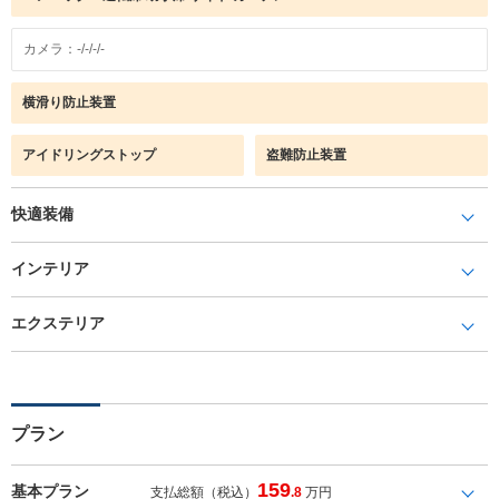
カメラ：-/-/-/-
横滑り防止装置
アイドリングストップ
盗難防止装置
快適装備
インテリア
エクステリア
プラン
159
基本プラン
支払総額（税込）
.8
万円