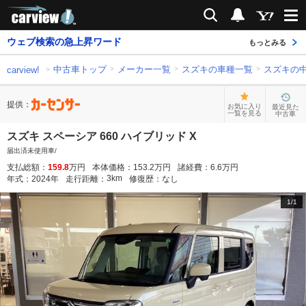
carview!
検索
通知
ウェブ検索の急上昇ワード
もっとみる
中古車トップ
メーカー一覧
スズキの車種一覧
スズキの
carview!
提供：
お気に入り
最近見た
一覧を見る
中古車
スズキ スペーシア 660 ハイブリッド X
届出済未使用車/
支払総額：
159.8
万円
本体価格：
153.2
万円
諸経費：
6.6
万円
3
km
年式：
2024
年
走行距離：
修復歴：
なし
1
/
1