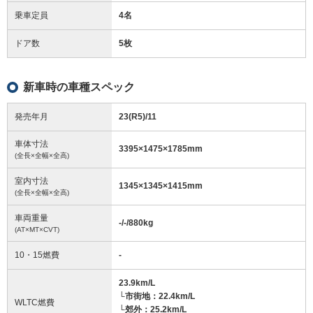
乗車定員
4名
ドア数
5枚
新車時の車種スペック
発売年月
23(R5)/11
車体寸法
3395
×
1475
×
1785
mm
(全長×全幅×全高)
室内寸法
1345
×
1345
×
1415
mm
(全長×全幅×全高)
車両重量
-/-/880
kg
(AT×MT×CVT)
10・15燃費
-
23.9km/L
└市街地：22.4km/L
WLTC燃費
└郊外：25.2km/L