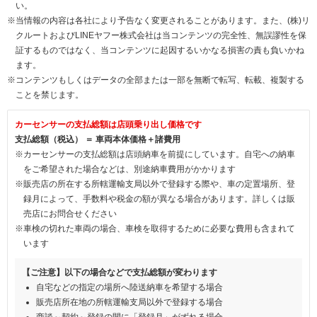
い。
※当情報の内容は各社により予告なく変更されることがあります。また、(株)リ
クルートおよびLINEヤフー株式会社は当コンテンツの完全性、無誤謬性を保
証するものではなく、当コンテンツに起因するいかなる損害の責も負いかね
ます。
※コンテンツもしくはデータの全部または一部を無断で転写、転載、複製する
ことを禁じます。
カーセンサーの支払総額は店頭乗り出し価格です
支払総額（税込） ＝ 車両本体価格＋諸費用
※カーセンサーの支払総額は店頭納車を前提にしています。自宅への納車
をご希望された場合などは、別途納車費用がかかります
※販売店の所在する所轄運輸支局以外で登録する際や、車の定置場所、登
録月によって、手数料や税金の額が異なる場合があります。詳しくは販
売店にお問合せください
※車検の切れた車両の場合、車検を取得するために必要な費用も含まれて
います
【ご注意】以下の場合などで支払総額が変わります
自宅などの指定の場所へ陸送納車を希望する場合
販売店所在地の所轄運輸支局以外で登録する場合
商談～契約～登録の間に「登録月」がずれる場合