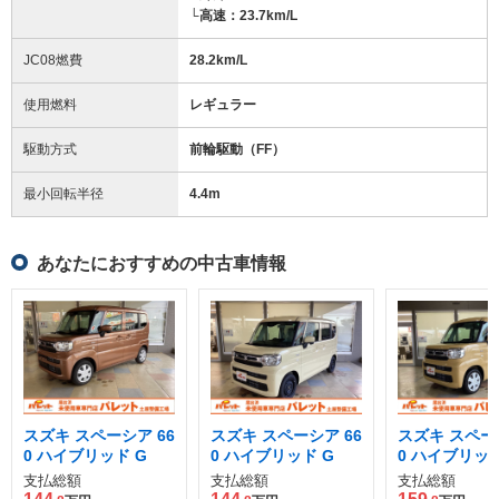
└高速：23.7km/L
JC08燃費
28.2km/L
使用燃料
レギュラー
駆動方式
前輪駆動（FF）
最小回転半径
4.4
m
あなたにおすすめの中古車情報
スズキ スペーシア 66
スズキ スペーシア 66
スズキ スペーシ
0 ハイブリッド G
0 ハイブリッド G
0 ハイブリッド
支払総額
支払総額
支払総額