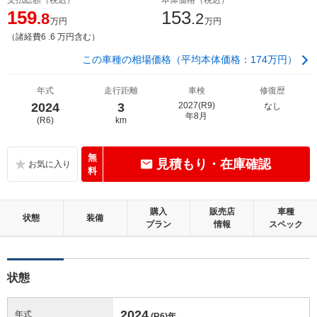
159
153
.8
.2
万円
万円
（諸経費6 .6 万円含む）
この車種の相場価格（平均本体価格：174万円）
年式
走行距離
車検
修復歴
2024
3
2027(R9)
なし
年8月
(R6)
km
無
見積もり・在庫確認
料
購入
販売店
車種
状態
装備
プラン
情報
スペック
状態
2024
年式
(R6)
年