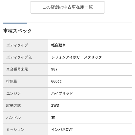
この店舗の中古車在庫一覧
車種スペック
ボディタイプ
軽自動車
ボディタイプ色
シフォンアイボリーメタリック
車台番号末尾
987
排気量
660cc
エンジン
ハイブリッド
駆動方式
2WD
ハンドル
右
ミッション
インパネCVT