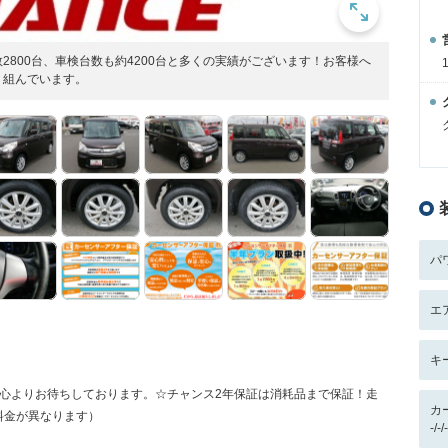
800台、車検台数も約4200台と多くの実績がございます！お客様へ
り組んでいます。
パ
エ
キ
1 ご連絡心よりお待ちしております。☆チャンス2年保証は消耗品まで保証！走
カ
料金が異なります）
-/