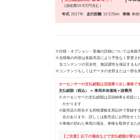
万円
（諸経費10.9万円含む）
年式
2017年
走行距離
10.5万km
車検
車検
※仕様・オプション・装備の詳細については各販
※当情報の内容は各販売店により予告なく変更され
当コンテンツの完全性、無誤謬性を保証するも
※コンテンツもしくはデータの全部または一部を
カーセンサーの支払総額は店頭乗り出し価格で
支払総額（税込） ＝ 車両本体価格＋諸費用
※カーセンサーの支払総額は店頭納車を前提に
かかります
※販売店の所在する所轄運輸支局以外で登録す
合があります。詳しくは販売店にお問合せく
※車検の切れた車両の場合、車検を取得するた
【ご注意】以下の場合などで支払総額が変わ