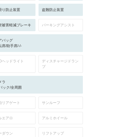
滑り防止装置
盗難防止装置
突被害軽減ブレーキ
パーキングアシスト
アバッグ
席/助手席/-/-
EDヘッドライト
ディスチャージドラン
プ
メラ
-/バック/全周囲
動リアゲート
サンルーフ
ルエアロ
アルミホイール
ーダウン
リフトアップ