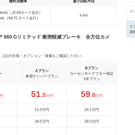
燃料消費率
最小回転半径
寒
.0km/L（JC08モード走行）
4.4m
km/L（WLTCモード走行）
ス
両
 660 Gリミテッド 衝突軽減ブレーキ 全方位カメ
。上記の仕様・オプション・装備もご確認ください。
Bプラン
Aプラン
ン
カーセンサーアフター保証
希望ナンバープラン
1年プラン
51
59
.5
.6
円
万円
万円
12
.0
万円
20
.1
万円
39
.5
万円
39
.5
万円