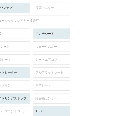
V:ワンセグ
後席モニター
ュージックプレイヤー接続可
C
ベンチシート
列シート
ウォークスルー
動シート
シートエアコン
ートヒーター
フルフラットシート
ットマン
本革シート
イドリングストップ
障害物センサー
ルーズコントロール
ABS