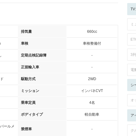
T
ミ
排気量
660cc
ET
m
車検
車検整備付
3
し
定期点検記録簿
-
正規輸入車
-
電
ド
駆動方式
2WD
シ
ミッション
インパネCVT
オ
乗車定員
4名
ボディタイプ
軽自動車
ア
パールメ
禁煙車
-
ク