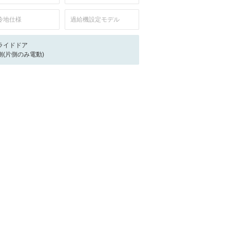
冷地仕様
過給機設定モデル
ライドドア
側(片側のみ電動)