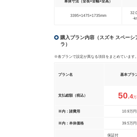
車体寸法（全長×全幅×全高）
32
3395×1475×1735mm
-
購入プラン内容（スズキ スペーシア
ラ）
※各プランで設定が異なる項目をまとめています
プラン名
基本プラ
50
.4
支払総額（税込）
万
※内：諸費用
10
.9
万円
※内：本体価格
39
.5
万円
保証付