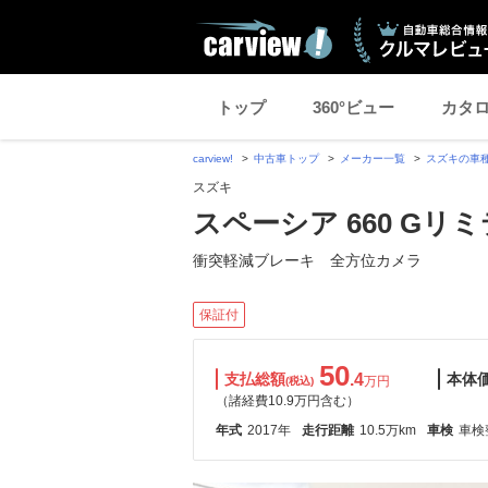
トップ
360°ビュー
カタ
carview!
中古車トップ
メーカー一覧
スズキの車
スズキ
スペーシア 660 Gリ
衝突軽減ブレーキ 全方位カメラ
保証付
50
支払総額
.4
本体
万円
(税込)
（諸経費10.9万円含む）
年式
2017年
走行距離
10.5万km
車検
車検