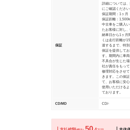
詳細については、
にご確認ください
保証期間：1ヶ月
保証距離：1,500
中古車をご購入い
たお客様に対し、
納車日から1ヶ月
くは走行距離が15
保証
達するまで、特別
保証を提供してお
す。期間内に車両
不具合が生じた場
社が責任をもって
修理対応をさせて
きます。この保証
て、お客様に安心
使用いただけるよ
ております。
CD/MD
CD/-
50
支払総額
.4
本体
(税込)