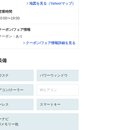
地図を見る（Yahoo!マップ）
営業時間
10:00〜19:00
クーポン/フェア情報
クーポン：あり
クーポン/フェア情報詳細を見る
装備
ワステ
パワーウィンドウ
アコン/クーラー
Wエアコン
ーレス
スマートキー
ーナビ
-/-/メモリー他