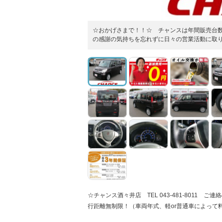
☆おかげさまで！！☆ チャンスは年間販売台数2
の感謝の気持ちを忘れずに日々の営業活動に取
☆チャンス酒々井店 TEL 043-481-801
行距離無制限！（車両年式、軽or普通車によって