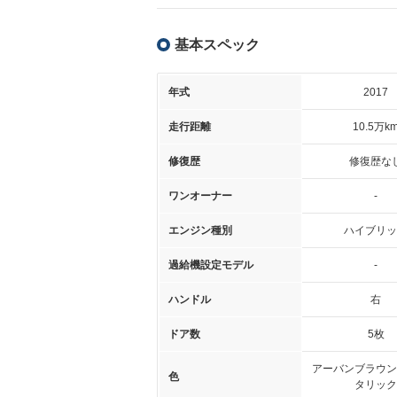
基本スペック
年式
2017
走行距離
10.5万k
修復歴
修復歴な
ワンオーナー
-
エンジン種別
ハイブリッ
過給機設定モデル
-
ハンドル
右
ドア数
5枚
アーバンブラウン
色
タリック