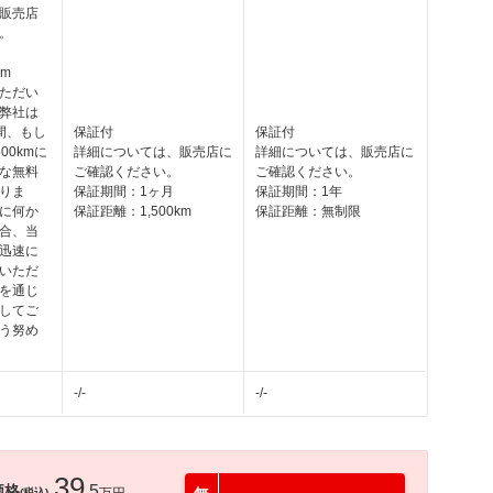
販売店
。
km
ただい
弊社は
間、もし
保証付
保証付
00kmに
詳細については、販売店に
詳細については、販売店に
な無料
ご確認ください。
ご確認ください。
りま
保証期間：1ヶ月
保証期間：1年
に何か
保証距離：1,500km
保証距離：無制限
合、当
迅速に
いただ
を通じ
してご
う努め
-/-
-/-
39
価格
.5
(税込)