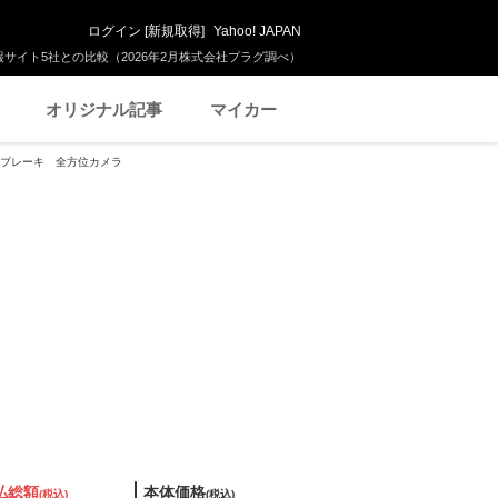
ログイン
[
新規取得
]
Yahoo! JAPAN
サイト5社との比較（2026年2月株式会社プラグ調べ）
オリジナル記事
マイカー
軽減ブレーキ 全方位カメラ
払総額
本体価格
(税込)
(税込)