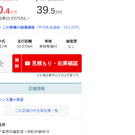
0
39
.4
.5
万円
万円
経費10.9万円含む）
この車種の相場価格
（平均本体価格：53.1万円）
年式
走行距離
車検
修復歴
017年
10.5万km
車検整備付
なし
無
見積もり・在庫確認
料
※お電話番号の入力は不要です。
店舗情報
ャンス酒々井店
この店舗の中古車在庫一覧
住所
千葉県印旛郡酒々井町伊篠86-9