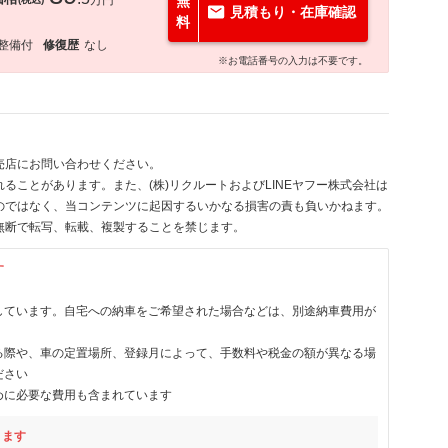
万円
無
見積もり・在庫確認
料
整備付
修復歴
なし
※お電話番号の入力は不要です。
売店にお問い合わせください。
ることがあります。また、(株)リクルートおよびLINEヤフー株式会社は
のではなく、当コンテンツに起因するいかなる損害の責も負いかねます。
無断で転写、転載、複製することを禁じます。
す
しています。自宅への納車をご希望された場合などは、別途納車費用が
る際や、車の定置場所、登録月によって、手数料や税金の額が異なる場
ださい
めに必要な費用も含まれています
ります