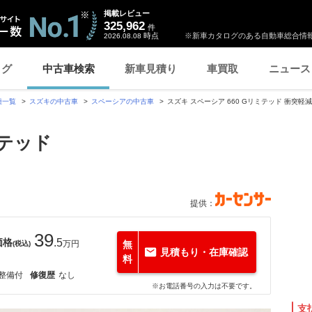
掲載レビュー
325,962
件
時点
※新車カタログのある自動車総合情報
2026.08.08
ログ
中古車検索
新車見積り
車買取
ニュース
種一覧
スズキの中古車
スペーシアの中古車
スズキ スペーシア 660 Gリミテッド 衝突
ミテッド
提供：
39
価格
.5
万円
無
(税込)
見積もり・在庫確認
料
整備付
修復歴
なし
※お電話番号の入力は不要です。
支