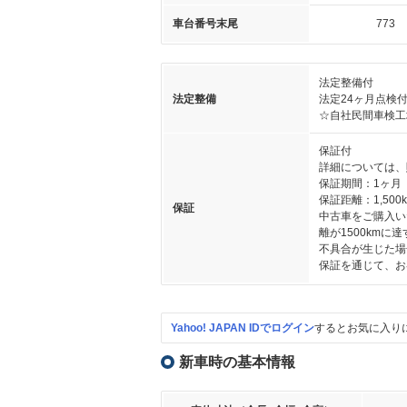
車台番号末尾
773
法定整備付
法定整備
法定24ヶ月点検
☆自社民間車検工
保証付
詳細については、
保証期間：1ヶ月
保証距離：1,500
保証
中古車をご購入い
離が1500km
不具合が生じた場
保証を通じて、お
Yahoo! JAPAN IDでログイン
するとお気に入り
新車時の基本情報