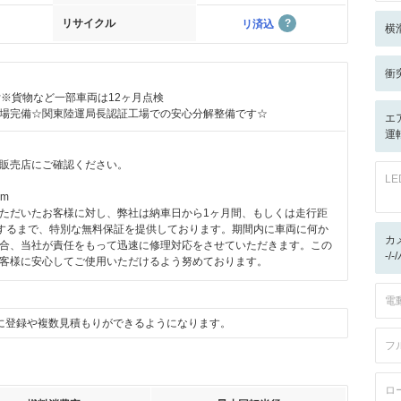
リサイクル
リ済込
横
衝
付※貨物など一部車両は12ヶ月点検
場完備☆関東陸運局長認証工場での安心分解整備です☆
エ
運転
販売店にご確認ください。
L
km
ただいたお客様に対し、弊社は納車日から1ヶ月間、もしくは走行距
に達するまで、特別な無料保証を提供しております。期間内に車両に何か
カ
合、当社が責任をもって迅速に修理対応をさせていただきます。この
-/
客様に安心してご使用いただけるよう努めております。
電
に登録や複数見積もりができるようになります。
フ
ロ