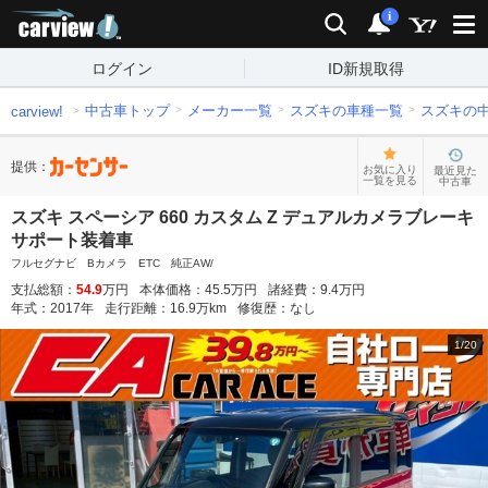
carview!
検索
通知
i
ログイン
ID新規取得
中古車トップ
メーカー一覧
スズキの車種一覧
スズキの
carview!
提供：
お気に入り
最近見た
一覧を見る
中古車
スズキ スペーシア 660 カスタム Z デュアルカメラブレーキ
サポート装着車
フルセグナビ Bカメラ ETC 純正AW/
支払総額：
54.9
万円
本体価格：
45.5
万円
諸経費：
9.4
万円
年式：
2017
年
走行距離：
16.9
万km
修復歴：
なし
1
/
20