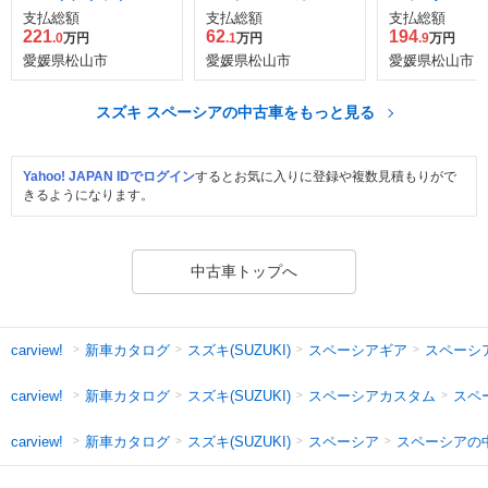
ーボ
ブレーキサポート装
ッド XS
支払総額
支払総額
支払総額
着車
221
62
194
.0
万円
.1
万円
.9
万円
愛媛県松山市
愛媛県松山市
愛媛県松山市
スズキ スペーシアの中古車をもっと見る
Yahoo! JAPAN IDでログイン
するとお気に入りに登録や複数見積もりがで
きるようになります。
中古車トップへ
新車カタログ
スズキ(SUZUKI)
スペーシアギア
スペーシ
carview!
新車カタログ
スズキ(SUZUKI)
スペーシアカスタム
スペ
carview!
新車カタログ
スズキ(SUZUKI)
スペーシア
スペーシアの
carview!