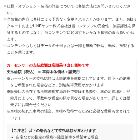
※仕様・オプション・装備の詳細については各販売店にお問い合わせくださ
い。
※当情報の内容は各社により予告なく変更されることがあります。また、(株)リ
クルートおよびLINEヤフー株式会社は当コンテンツの完全性、無誤謬性を保
証するものではなく、当コンテンツに起因するいかなる損害の責も負いかね
ます。
※コンテンツもしくはデータの全部または一部を無断で転写、転載、複製する
ことを禁じます。
カーセンサーの支払総額は店頭乗り出し価格です
支払総額（税込） ＝ 車両本体価格＋諸費用
※カーセンサーの支払総額は店頭納車を前提にしています。自宅への納車
をご希望された場合などは、別途納車費用がかかります
※販売店の所在する所轄運輸支局以外で登録する際や、車の定置場所、登
録月によって、手数料や税金の額が異なる場合があります。詳しくは販
売店にお問合せください
※車検の切れた車両の場合、車検を取得するために必要な費用も含まれて
います
【ご注意】以下の場合などで支払総額が変わります
自宅などの指定の場所へ陸送納車を希望する場合