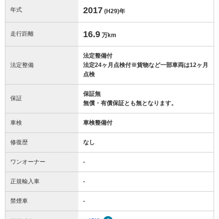
2017
年式
(H29)
年
16.9
走行距離
万km
法定整備付
法定整備
法定24ヶ月点検付※貨物など一部車両は12ヶ月
点検
保証無
保証
無償・有償保証とも無となります。
車検
車検整備付
修復歴
なし
ワンオーナー
-
正規輸入車
-
禁煙車
-