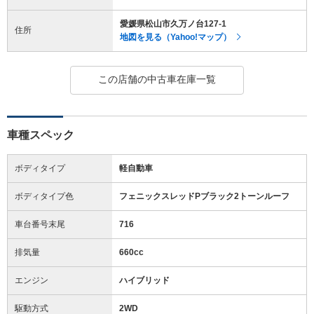
愛媛県松山市久万ノ台127-1
住所
地図を見る（Yahoo!マップ）
この店舗の中古車在庫一覧
車種スペック
ボディタイプ
軽自動車
ボディタイプ色
フェニックスレッドPブラック2トーンルーフ
車台番号末尾
716
排気量
660cc
エンジン
ハイブリッド
駆動方式
2WD