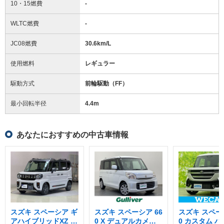
10・15燃費
-
WLTC燃費
-
JC08燃費
30.6km/L
使用燃料
レギュラー
駆動方式
前輪駆動（FF）
最小回転半径
4.4
m
あなたにおすすめの中古車情報
スズキ スペーシア ギ
スズキ スペーシア 66
スズキ スペーシ
アハイブリッドXZ タ
0 X デュアルカメラ
0 カスタム 