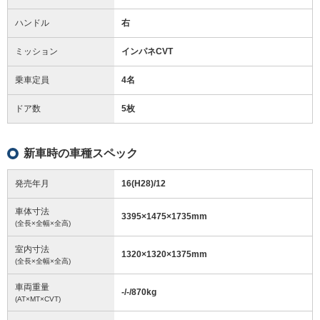
ハンドル
右
ミッション
インパネCVT
乗車定員
4名
ドア数
5枚
新車時の車種スペック
発売年月
16(H28)/12
車体寸法
3395
×
1475
×
1735
mm
(全長×全幅×全高)
室内寸法
1320
×
1320
×
1375
mm
(全長×全幅×全高)
車両重量
-/-/870
kg
(AT×MT×CVT)