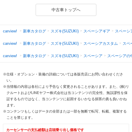
中古車トップへ
新車カタログ
スズキ(SUZUKI)
スペーシアギア
スペーシ
carview!
新車カタログ
スズキ(SUZUKI)
スペーシアカスタム
スペ
carview!
新車カタログ
スズキ(SUZUKI)
スペーシア
スペーシアの
carview!
※仕様・オプション・装備の詳細については各販売店にお問い合わせくださ
い。
※当情報の内容は各社により予告なく変更されることがあります。また、(株)リ
クルートおよびLINEヤフー株式会社は当コンテンツの完全性、無誤謬性を保
証するものではなく、当コンテンツに起因するいかなる損害の責も負いかね
ます。
※コンテンツもしくはデータの全部または一部を無断で転写、転載、複製する
ことを禁じます。
カーセンサーの支払総額は店頭乗り出し価格です