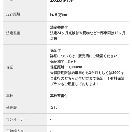
(H30)
年
5.8
走行距離
万km
法定整備付
法定整備
法定24ヶ月点検付※貨物など一部車両は12ヶ月
点検
保証付
詳細については、販売店にご確認ください。
保証期間：3ヶ月
保証
保証距離：3,000km
☆保証期限は納車日から3ケ月もしくは3000キ
ロ走行のどちらか早い方まで保証！！有料保証
プランもご用意しております！
車検
車検整備付
修復歴
なし
ワンオーナー
-
正規輸入車
-