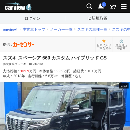
carview!
検索
通知
i
ログイン
ID新規取得
中古車トップ
メーカー一覧
スズキの車種一覧
スズキの
carview!
提供：
お気に入り
最近見た
一覧を見る
中古車
スズキ スペーシア 660 カスタム ハイブリッド GS
衝突軽減ブレーキ Bluetooth/
支払総額：
109.9
万円
本体価格：
99.9
万円
諸経費：
10.0
万円
年式：
2018
年
走行距離：
5.8
万km
修復歴：
なし
1
/
22