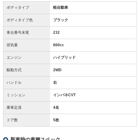
ボディタイプ
軽自動車
ボディタイプ色
ブラック
車台番号末尾
232
排気量
660cc
エンジン
ハイブリッド
駆動方式
2WD
ハンドル
右
ミッション
インパネCVT
乗車定員
4名
ドア数
5枚
新車時の車種スペック