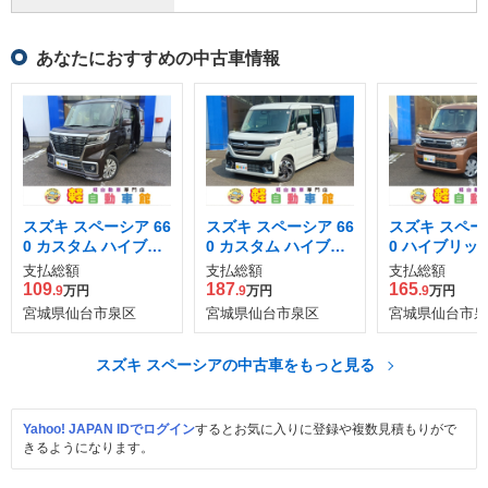
あなたにおすすめの中古車情報
スズキ スペーシア 66
スズキ スペーシア 66
スズキ スペーシ
0 カスタム ハイブリ
0 カスタム ハイブリ
0 ハイブリッド
ッド GS 衝突被害軽
ッド XS
支払総額
支払総額
支払総額
減ブレーキ非装着車
109
187
165
.9
万円
.9
万円
.9
万円
宮城県仙台市泉区
宮城県仙台市泉区
宮城県仙台市泉
スズキ スペーシアの中古車をもっと見る
Yahoo! JAPAN IDでログイン
するとお気に入りに登録や複数見積もりがで
きるようになります。