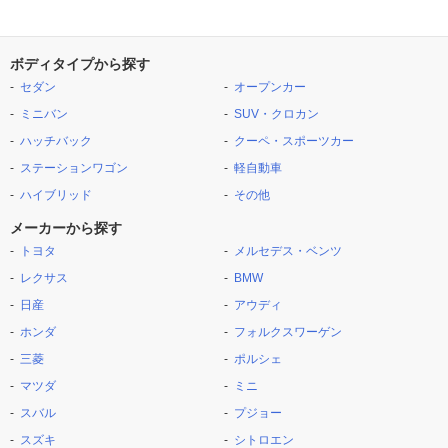
ボディタイプから探す
セダン
オープンカー
ミニバン
SUV・クロカン
ハッチバック
クーペ・スポーツカー
ステーションワゴン
軽自動車
ハイブリッド
その他
メーカーから探す
トヨタ
メルセデス・ベンツ
レクサス
BMW
日産
アウディ
ホンダ
フォルクスワーゲン
三菱
ポルシェ
マツダ
ミニ
スバル
プジョー
スズキ
シトロエン