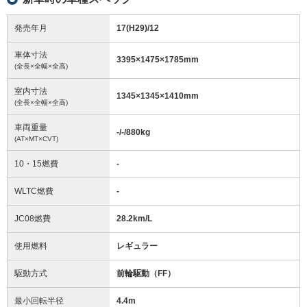
発売年月
17(H29)/12
車体寸法
3395
×
1475
×
1785
mm
(全長×全幅×全高)
室内寸法
1345
×
1345
×
1410
mm
(全長×全幅×全高)
車両重量
-/-/880
kg
(AT×MT×CVT)
10・15燃費
-
WLTC燃費
-
JC08燃費
28.2km/L
使用燃料
レギュラー
駆動方式
前輪駆動（FF）
最小回転半径
4.4
m