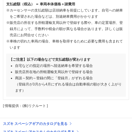
支払総額（税込） ＝ 車両本体価格＋諸費用
※カーセンサーの支払総額は店頭納車を前提にしています。自宅への納車
をご希望された場合などは、別途納車費用がかかります
※販売店の所在する所轄運輸支局以外で登録する際や、車の定置場所、登
録月によって、手数料や税金の額が異なる場合があります。詳しくは販
売店にお問合せください
※車検の切れた車両の場合、車検を取得するために必要な費用も含まれて
います
【ご注意】以下の場合などで支払総額が変わります
自宅などの指定の場所へ陸送納車を希望する場合
販売店所在地の所轄運輸支局以外で登録する場合
商談～契約～登録の間に「登録月」がずれる場合
（登録月が3月から4月にずれる場合は自動車税の額が大きく上がり
ます）
[ 情報提供：(株)リクルート ]
スズキ スペーシアギアのカタログを見る
スズキ スペーシアカスタムのカタログを見る