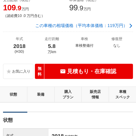
109
99
.9
.9
万円
万円
（諸経費10 .0 万円含む）
この車種の相場価格（平均本体価格：119万円）
年式
走行距離
車検
修復歴
2018
5.8
車検整備付
なし
(H30)
万km
無
見積もり・在庫確認
料
購入
販売店
車種
状態
装備
プラン
情報
スペック
状態
2018
年式