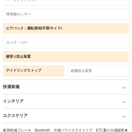
障害物センサー
エアバック：運転席/助手席/サイド/-
カメラ：-/-/-/-
横滑り防止装置
アイドリングストップ
盗難防止装置
快適装備
インテリア
エクステリア
衝突軽減ブレーキ Bluetooth 片側パワースライドドア ETC夏の大感謝祭★