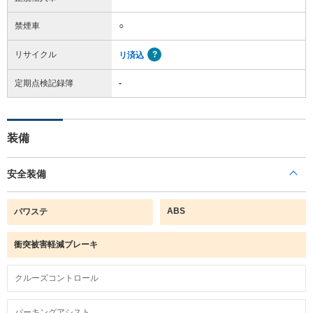
禁煙車
○
リサイクル
リ済込
定期点検記録簿
-
装備
安全装備
ABS
パワステ
衝突被害軽減ブレーキ
クルーズコントロール
パーキングアシスト