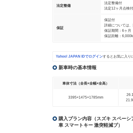
法定整備付
法定整備
法定12ヶ月点検
保証付
詳細については、
保証
保証期間：6ヶ月
保証距離：6,000
Yahoo! JAPAN IDでログイン
するとお気に入り
新車時の基本情報
車体寸法（全長×全幅×全高）
26
3395×1475×1785mm
21
購入プラン内容（スズキ スペーシア 
車 スマートキー 激突軽減ブ）