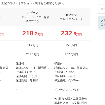
。上記の仕様・オプション・装備もご確認ください。
寒
Aプラン
Bプラン
ン
カーセンサーアフター保証
プレミアムパック
ス
半年プラン
両
218
232
.2
.8
万円
万円
万円
11
.2
万円
25
.8
万円
円
207
.0
万円
207
.0
万円
保証付
保証付
販売店
詳細については、販売店に
詳細については、販売店に
。
ご確認ください。
ご確認ください。
保証期間：6ヶ月
保証期間：6ヶ月
km
保証距離：無制限
保証距離：6,000km
-
メンテナンスパック
■お得な次回と二回目車検
基本料とオイル交換2回目