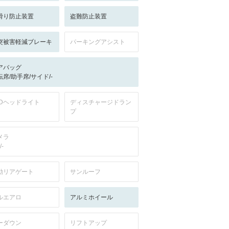
滑り防止装置
盗難防止装置
突被害軽減ブレーキ
パーキングアシスト
アバッグ
転席/助手席/サイド/-
EDヘッドライト
ディスチャージドラン
プ
メラ
/-
動リアゲート
サンルーフ
ルエアロ
アルミホイール
ーダウン
リフトアップ