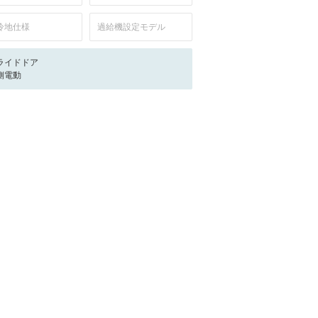
冷地仕様
過給機設定モデル
ライドドア
側電動