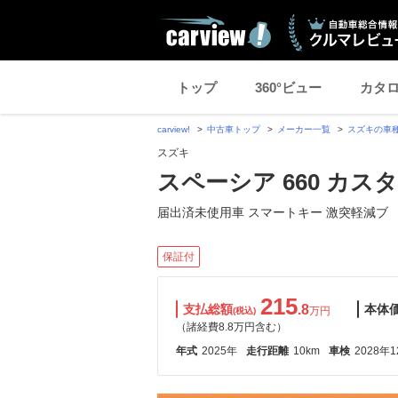
トップ
360°ビュー
カタ
carview!
中古車トップ
メーカー一覧
スズキの車
スズキ
スペーシア 660 カス
届出済未使用車 スマートキー 激突軽減ブ
保証付
215
支払総額
.8
本体
万円
(税込)
（諸経費8.8万円含む）
年式
2025年
走行距離
10km
車検
2028年