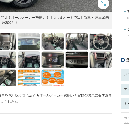
門店！オールメーカー勢揃い！【つしまオートでは】新車・ 届出済未
数300台！
パ
エ
古車を取り扱う専門店☆★オールメーカー勢揃い！皆様のお気に召すお車
格はもちろん
キ
カ
-/-/-