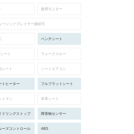
-
後席モニター
ュージックプレイヤー接続可
C
ベンチシート
列シート
ウォークスルー
動シート
シートエアコン
ートヒーター
フルフラットシート
ットマン
本革シート
イドリングストップ
障害物センサー
ルーズコントロール
ABS