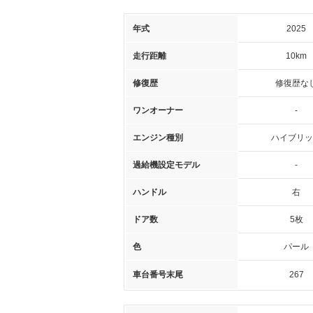
年式
2025
走行距離
10km
修復歴
修復歴な
ワンオーナー
-
エンジン種別
ハイブリッ
過給機設定モデル
-
ハンドル
右
ドア数
5枚
色
パール
車台番号末尾
267