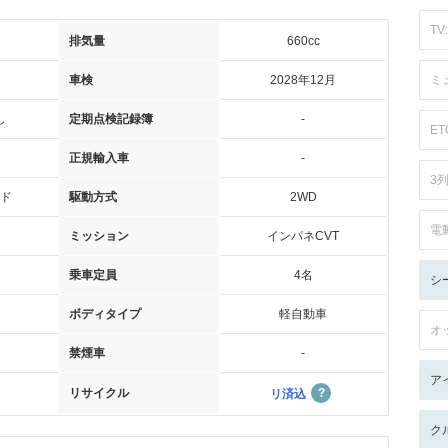
TV:
排気量
660cc
車検
2028年12月
ミ
し
定期点検記録簿
-
ET
正規輸入車
-
3
ド
駆動方式
2WD
電
ミッション
インパネCVT
乗車定員
4名
シ
ボディタイプ
軽自動車
オ
禁煙車
-
ア
リサイクル
リ済込
ク