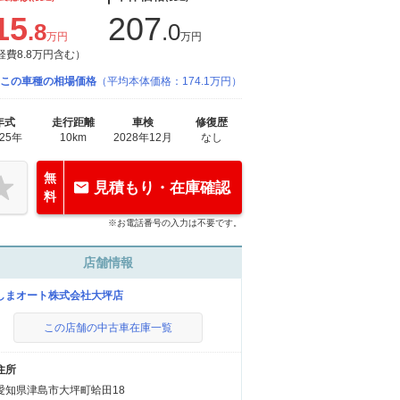
15
207
.8
.0
万円
万円
経費8.8万円含む）
この車種の相場価格
（平均本体価格：174.1万円）
年式
走行距離
車検
修復歴
025年
10km
2028年12月
なし
無
見積もり・在庫確認
料
※お電話番号の入力は不要です。
店舗情報
しまオート株式会社大坪店
この店舗の中古車在庫一覧
住所
愛知県津島市大坪町蛤田18