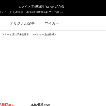
ログイン
[
新規取得
]
Yahoo! JAPAN
サイト5社との比較（2026年2月株式会社プラグ調べ）
オリジナル記事
マイカー
ド XSターボ 届出済未使用車 スマートキー 激突軽減ブ
払総額
本体価格
(税込)
(税込)