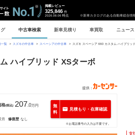
掲載レビュー
325,846
件
時点
※新車カタログのある自動車総合情報
2026.08.06
ログ
中古車検索
新車見積り
車買取
ニュース
種一覧
スズキの中古車
スペーシアの中古車
スズキ スペーシア 660 カスタム ハイブリッ
タム ハイブリッド XSターボ
提供：
207
価格
.0
万円
無
(税込)
見積もり・在庫確認
料
12月
修復歴
なし
※お電話番号の入力は不要です。
支