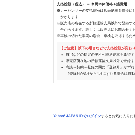
支払総額（税込） ＝ 車両本体価格＋諸費用
※カーセンサーの支払総額は店頭納車を前提に
かかります
※販売店の所在する所轄運輸支局以外で登録す
合があります。詳しくは販売店にお問合せく
※車検の切れた車両の場合、車検を取得するた
【ご注意】以下の場合などで支払総額が変わ
自宅などの指定の場所へ陸送納車を希望す
販売店所在地の所轄運輸支局以外で登録す
商談～契約～登録の間に「登録月」がずれ
（登録月が3月から4月にずれる場合は自
Yahoo! JAPAN IDでログイン
するとお気に入りに