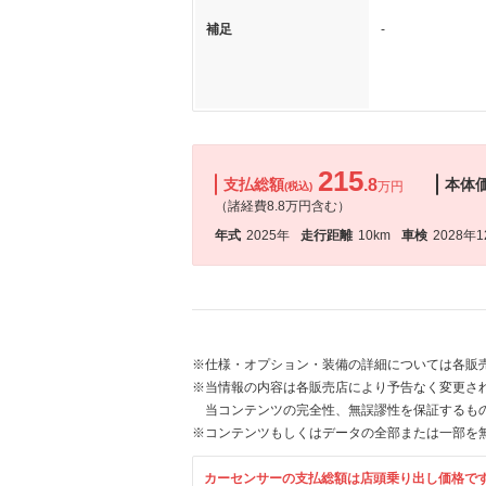
補足
-
215
支払総額
.8
本体
万円
(税込)
（諸経費8.8万円含む）
年式
2025年
走行距離
10km
車検
2028年
※仕様・オプション・装備の詳細については各販
※当情報の内容は各販売店により予告なく変更され
当コンテンツの完全性、無誤謬性を保証するも
※コンテンツもしくはデータの全部または一部を
カーセンサーの支払総額は店頭乗り出し価格で