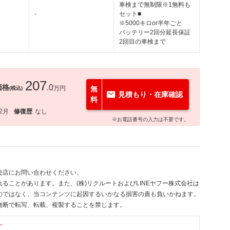
車検まで無制限※1無料も
-
セット■
※5000キロor半年ごと
バッテリー2回分延長保証
2回目の車検まで
207
価格
.0
万円
無
(税込)
見積もり・在庫確認
料
12月
修復歴
なし
※お電話番号の入力は不要です。
売店にお問い合わせください。
ることがあります。また、(株)リクルートおよびLINEヤフー株式会社は
のではなく、当コンテンツに起因するいかなる損害の責も負いかねます。
無断で転写、転載、複製することを禁じます。
す