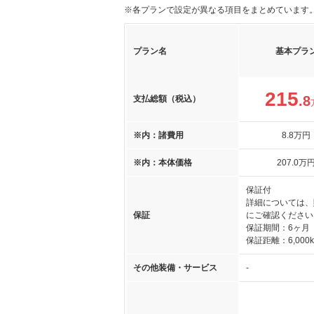
※各プランで設定が異なる項目をまとめています
プラン名
基本プラ
215
.8
支払総額（税込）
※内：諸費用
8
.8
万円
※内：本体価格
207
.0
万
保証付
詳細については、
保証
にご確認ください
保証期間：6ヶ月
保証距離：6,000
その他装備・サービス
-