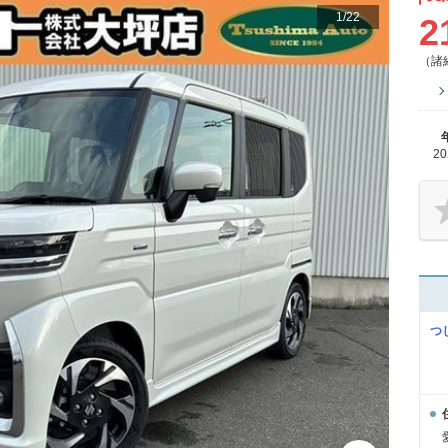
1
/
22
2
（諸
2
つ