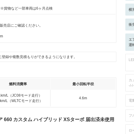
付※貨物など一部車両は6ヶ月点検
横
衝
販売店にご確認ください。
km
エ
運
に登録や複数見積もりができるようになります。
L
カ
燃料消費率
最小回転半径
-/-/-
.1km/L（JC08モード走行）
4.6m
電
.9km/L（WLTCモード走行）
フ
660 カスタム ハイブリッド XSターボ 届出済未使用
ロ