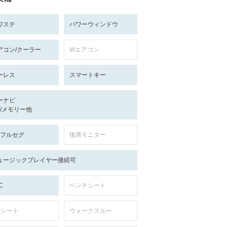
ワステ
パワーウィンドウ
アコン/クーラー
Wエアコン
ーレス
スマートキー
ーナビ
-/-/メモリー他
V:フルセグ
後席モニター
ュージックプレイヤー接続可
C
ベンチシート
列シート
ウォークスルー