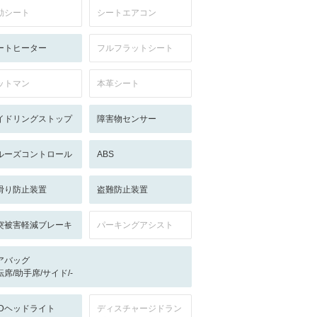
動シート
シートエアコン
ートヒーター
フルフラットシート
ットマン
本革シート
イドリングストップ
障害物センサー
ルーズコントロール
ABS
滑り防止装置
盗難防止装置
突被害軽減ブレーキ
パーキングアシスト
アバッグ
転席/助手席/サイド/-
EDヘッドライト
ディスチャージドラン