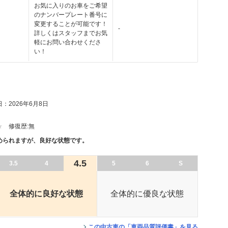
お気に入りのお車をご希望
のナンバープレート番号に
変更することが可能です！
-
詳しくはスタッフまでお気
軽にお問い合わせくださ
い！
：2026年6月8日
修復歴:
無
められますが、良好な状態です。
4.5
3.5
4
5
6
S
全体的に良好な状態
全体的に優良な状態
この中古車の「車両品質評価書」を見る