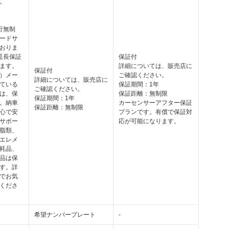
。
行無制
ードサ
おりま
延長保証
保証付
ます。
詳細については、販売店に
保証付
）メー
ご確認ください。
詳細については、販売店に
ている
保証期間：1年
ご確認ください。
は、保
保証距離：無制限
保証期間：1年
。納車
カーセンサーアフター保証
保証距離：無制限
心で安
プランです。有償で保証対
サポー
応が可能になります。
脂類、
エレメ
耗品、
品は保
す。詳
でお気
くださ
希望ナンバープレート
-