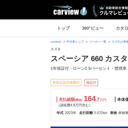
トップ
360°ビュー
カタ
carview!
中古車トップ
メーカー一覧
スズキの車
スズキ
スペーシア 660 カス
1年保証付・ローン2.9パーセント・禁煙車
車両品質評価書付
保証付
164
支払総額
.7
本体
万円
(税込)
（諸経費4.9万円含む）
年式
2023年
走行距離
5.0万km
車検
車検