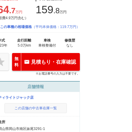
64
159
.7
.8
万円
万円
経費4.9万円含む）
この車種の相場価格
（平均本体価格：119.7万円）
年式
走行距離
車検
修復歴
023年
5.0万km
車検整備付
なし
無
見積もり・在庫確認
料
※お電話番号の入力は不要です。
店舗情報
ティライトジャック店
この店舗の中古車在庫一覧
住所
岡山県岡山市南区妹尾3291-1