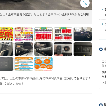
なし！全車高品質を宣言いたします！全車ローン金利2.9％からご利用
ます！ →
こ
価
内
ら
しては、上記の本体写真8枚目以降の本体写真内容に記載しております！
内装
付けくださいませ！