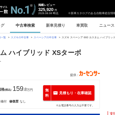
掲載レビュー
325,920
件
時点
※新車カタログのある自動車総合情報
2026.08.08
ログ
中古車検索
新車見積り
車買取
ニュース
種一覧
スズキの中古車
スペーシアの中古車
スズキ スペーシア 660 カスタム ハイブリッ
タム ハイブリッド XSターボ
・
提供：
159
価格
.8
万円
無
(税込)
見積もり・在庫確認
料
整備付
修復歴
なし
※お電話番号の入力は不要です。
支