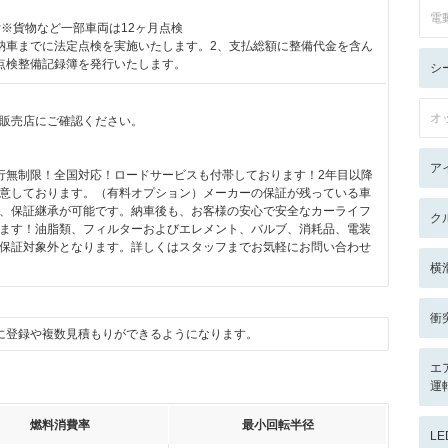
電
付※貨物など一部車両は12ヶ月点検
納車までに法定点検を実施いたします。2、支払総額に整備代金を含ん
点検整備記録簿を発行いたします。
シ
オ
販売店にご確認ください。
ア
行無制限！全国対応！ロードサービスも付帯しております！2年目以降
意しております。（有料オプション）メーカーの保証が残っている車
、保証継承が可能です。納車後も、お客様の安心で安全なカーライフ
ク
ます！油脂類、フィルターおよびエレメント、バルブ、消耗品、電装
保証対象外となります。詳しくはスタッフまでお気軽にお問い合わせ
横
衝
に登録や複数見積もりができるようになります。
エ
運
燃料消費率
最小回転半径
L