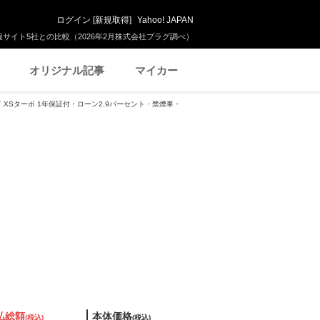
ログイン
[
新規取得
]
Yahoo! JAPAN
サイト5社との比較（2026年2月株式会社プラグ調べ）
オリジナル記事
マイカー
ド XSターボ 1年保証付・ローン2.9パーセント・禁煙車・
払総額
本体価格
(税込)
(税込)