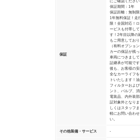
にご確認ください
保証期間：1年
保証距離：無制限
1年無料保証！走
限！全国対応！ロ
ービスも付帯して
す！2年目以降の
もご用意しており
（有料オプション
カーの保証が残っ
保証
車両につきまして
証継承が可能です
後も、お客様の安
全なカーライフを
トいたします！油
フィルターおよび
ント、バルブ、消
電装品、内外装部
証対象外となりま
しくはスタッフま
軽にお問い合わせ
い。
その他装備・サービス
-