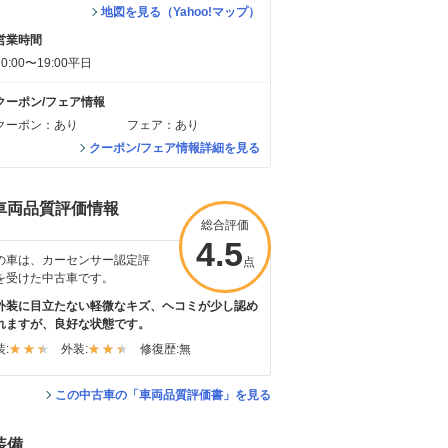
地図を見る（Yahoo!マップ）
営業時間
10:00〜19:00平日
クーポン/フェア情報
クーポン：あり
フェア：あり
クーポン/フェア情報詳細を見る
車両品質評価情報
総合評価
4.5
の車は、カーセンサー認定評
点
を受けた中古車です。
外装に目立たない軽微なキズ、ヘコミが少し認め
れますが、良好な状態です。
:
外装:
修復歴:
無
この中古車の「車両品質評価書」を見る
装備