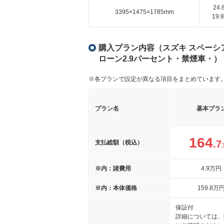
24
3395×1475×1785mm
19
購入プラン内容（スズキ スペーシア 
ローン2.9パーセント・禁煙車・）
※各プランで設定が異なる項目をまとめています
プラン名
基本プラ
164
.7
支払総額（税込）
※内：諸費用
4
.9
万円
※内：本体価格
159
.8
万
保証付
詳細については、