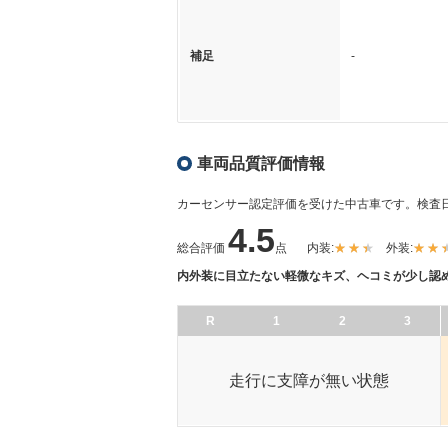
補足
-
車両品質評価情報
カーセンサー認定評価を受けた中古車です。
検査日
4.5
総合評価
点
内装:
外装:
内外装に目立たない軽微なキズ、ヘコミが少し認
R
1
2
3
走行に支障が無い状態