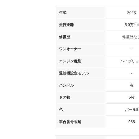
年式
2023
走行距離
5.0万km
修復歴
修復歴な
ワンオーナー
-
エンジン種別
ハイブリッ
過給機設定モデル
-
ハンドル
右
ドア数
5枚
色
パールII
車台番号末尾
065