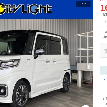
1
/
22
1
（諸
2
シ