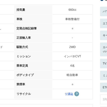
排気量
660cc
パ
車検
車検整備付
エ
し
定期点検記録簿
○
キ
正規輸入車
-
ド
駆動方式
2WD
カ
-/
ミッション
インパネCVT
T
乗車定員
4名
ボディタイプ
軽自動車
ミ
禁煙車
○
ET
リサイクル
リ済込
3