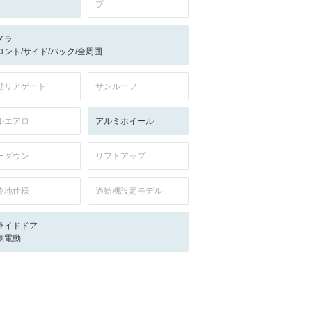
プ
メラ
ロント/サイド/バック/全周囲
動リアゲート
サンルーフ
ルエアロ
アルミホイール
ーダウン
リフトアップ
冷地仕様
過給機設定モデル
ライドドア
側電動