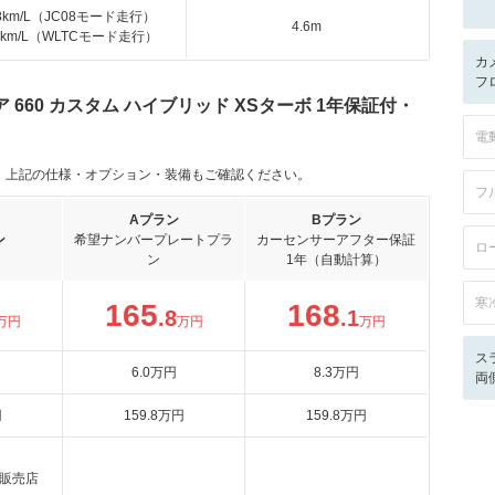
.8km/L（JC08モード走行）
4.6m
.8km/L（WLTCモード走行）
カ
フ
660 カスタム ハイブリッド XSターボ 1年保証付・
電
。上記の仕様・オプション・装備もご確認ください。
フ
Aプラン
Bプラン
ン
希望ナンバープレートプラ
カーセンサーアフター保証
ロ
ン
1年（自動計算）
寒
165
168
.8
.1
万円
万円
万円
ス
6
.0
万円
8
.3
万円
両
円
159
.8
万円
159
.8
万円
販売店