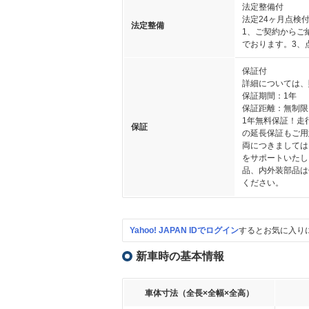
法定整備付
法定24ヶ月点検
法定整備
1、ご契約からご
でおります。3、
保証付
詳細については、
保証期間：1年
保証距離：無制限
1年無料保証！走
保証
の延長保証もご用
両につきましては
をサポートいたし
品、内外装部品は
ください。
Yahoo! JAPAN IDでログイン
するとお気に入り
新車時の基本情報
車体寸法（全長×全幅×全高）