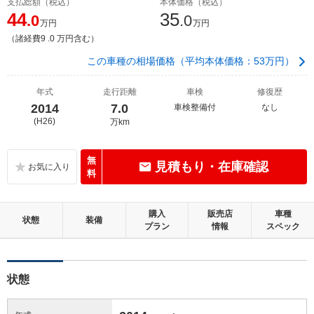
支払総額（税込）
本体価格（税込）
44
35
.0
.0
万円
万円
（諸経費9 .0 万円含む）
この車種の相場価格（平均本体価格：53万円）
年式
走行距離
車検
修復歴
2014
7.0
車検整備付
なし
(H26)
万km
無
見積もり・在庫確認
料
購入
販売店
車種
状態
装備
プラン
情報
スペック
状態