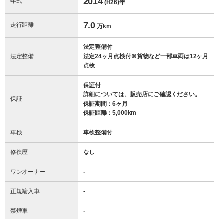
2014
年式
(H26)
年
7.0
走行距離
万km
法定整備付
法定整備
法定24ヶ月点検付※貨物など一部車両は12ヶ月
点検
保証付
詳細については、販売店にご確認ください。
保証
保証期間：6ヶ月
保証距離：5,000km
車検
車検整備付
修復歴
なし
ワンオーナー
-
正規輸入車
-
禁煙車
-