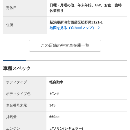
日曜・月曜の他、年末年始、GW、お盆、臨時
定休日
休業有り
新潟県新潟市西蒲区松野尾3121-1
住所
地図を見る（Yahoo!マップ）
この店舗の中古車在庫一覧
車種スペック
ボディタイプ
軽自動車
ボディタイプ色
ピンク
車台番号末尾
345
排気量
660cc
エンジン
ガソリン(レギュラー)