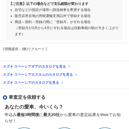
【ご注意】以下の場合などで支払総額が変わります
自宅などの指定の場所へ陸送納車を希望する場合
販売店所在地の所轄運輸支局以外で登録する場合
商談～契約～登録の間に「登録月」がずれる場合
（登録月が3月から4月にずれる場合は自動車税の額が大きく上がり
ます）
[ 情報提供：(株)リクルート ]
スズキ スペーシアギアのカタログを見る
スズキ スペーシアカスタムのカタログを見る
スズキ スペーシアのカタログを見る
車査定を依頼する
あなたの愛車、今いくら？
申込み
最短3時間後
に
最大20社
から愛車の査定結果をWebでお知
らせ！