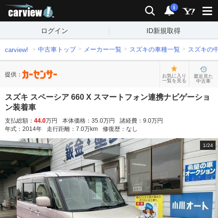
carview!
検索
通知
i
ログイン
ID新規取得
中古車トップ
メーカー一覧
スズキの車種一覧
スズキの
carview!
提供：
お気に入り
最近見た
一覧を見る
中古車
スズキ スペーシア 660 X スマートフォン連携ナビゲーショ
ン装着車
支払総額：
44.0
万円
本体価格：
35.0
万円
諸経費：
9.0
万円
年式：
2014
年
走行距離：
7.0
万km
修復歴：
なし
1
/
24