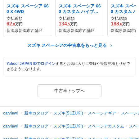
スズキ スペーシア 66
スズキ スペーシア 66
スズキ スペーシ
0 X 4WD
0 カスタム ハイブリ
0 カスタム 
ッド XS
ッド GS
支払総額
支払総額
支払総額
62
134
188
.8
万円
.5
万円
.6
万円
新潟県新潟市西蒲区
新潟県新潟市西蒲区
新潟県新潟市西
スズキ スペーシアの中古車をもっと見る
Yahoo! JAPAN IDでログイン
するとお気に入りに登録や複数見積もりがで
きるようになります。
中古車トップへ
新車カタログ
スズキ(SUZUKI)
スペーシアギア
スペーシ
carview!
新車カタログ
スズキ(SUZUKI)
スペーシアカスタム
スペ
carview!