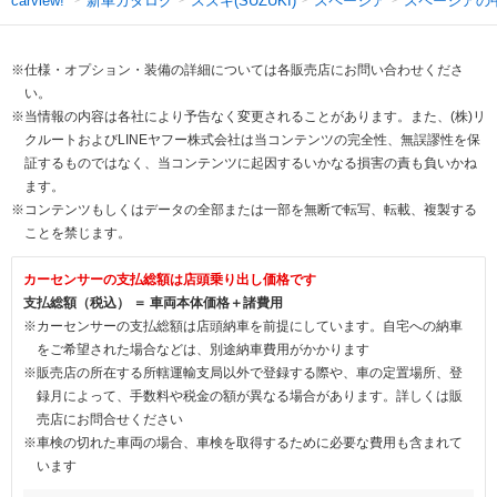
新車カタログ
スズキ(SUZUKI)
スペーシア
スペーシアの
carview!
※仕様・オプション・装備の詳細については各販売店にお問い合わせくださ
い。
※当情報の内容は各社により予告なく変更されることがあります。また、(株)リ
クルートおよびLINEヤフー株式会社は当コンテンツの完全性、無誤謬性を保
証するものではなく、当コンテンツに起因するいかなる損害の責も負いかね
ます。
※コンテンツもしくはデータの全部または一部を無断で転写、転載、複製する
ことを禁じます。
カーセンサーの支払総額は店頭乗り出し価格です
支払総額（税込） ＝ 車両本体価格＋諸費用
※カーセンサーの支払総額は店頭納車を前提にしています。自宅への納車
をご希望された場合などは、別途納車費用がかかります
※販売店の所在する所轄運輸支局以外で登録する際や、車の定置場所、登
録月によって、手数料や税金の額が異なる場合があります。詳しくは販
売店にお問合せください
※車検の切れた車両の場合、車検を取得するために必要な費用も含まれて
います