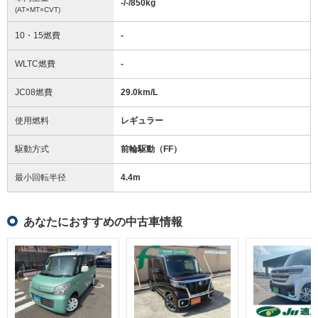
-/-/850
kg
(AT×MT×CVT)
10・15燃費
-
WLTC燃費
-
JC08燃費
29.0km/L
使用燃料
レギュラー
駆動方式
前輪駆動（FF）
最小回転半径
4.4
m
あなたにおすすめの中古車情報