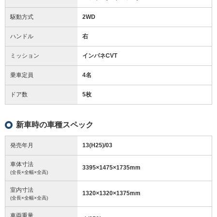
駆動方式
2WD
ハンドル
右
ミッション
インパネCVT
乗車定員
4名
ドア数
5枚
新車時の車種スペック
発売年月
13(H25)/03
車体寸法
3395
×
1475
×
1735
mm
(全長×全幅×全高)
室内寸法
1320
×
1320
×
1375
mm
(全長×全幅×全高)
車両重量