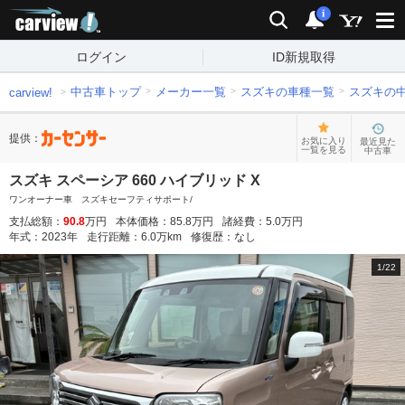
carview!
検索
通知
i
ログイン
ID新規取得
中古車トップ
メーカー一覧
スズキの車種一覧
スズキの
carview!
提供：
お気に入り
最近見た
一覧を見る
中古車
スズキ スペーシア 660 ハイブリッド X
ワンオーナー車 スズキセーフティサポート/
支払総額：
90.8
万円
本体価格：
85.8
万円
諸経費：
5.0
万円
年式：
2023
年
走行距離：
6.0
万km
修復歴：
なし
1
/
22