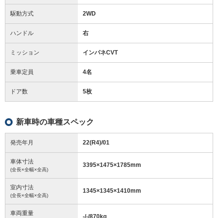
駆動方式
2WD
ハンドル
右
ミッション
インパネCVT
乗車定員
4名
ドア数
5枚
新車時の車種スペック
発売年月
22(R4)/01
車体寸法
3395
×
1475
×
1785
mm
(全長×全幅×全高)
室内寸法
1345
×
1345
×
1410
mm
(全長×全幅×全高)
車両重量
-/-/870
kg