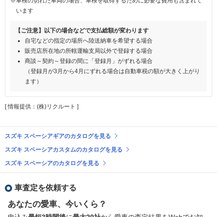
※車検の切れた車両の場合、車検を取得するために必要な費用も含まれて
います
【ご注意】以下の場合などで支払総額が変わります
自宅などの指定の場所へ陸送納車を希望する場合
販売店所在地の所轄運輸支局以外で登録する場合
商談～契約～登録の間に「登録月」がずれる場合
（登録月が3月から4月にずれる場合は自動車税の額が大きく上がり
ます）
[ 情報提供：(株)リクルート ]
スズキ スペーシアギアのカタログを見る
スズキ スペーシアカスタムのカタログを見る
スズキ スペーシアのカタログを見る
車査定を依頼する
あなたの愛車、今いくら？
申込み
最短3時間後
に
最大20社
から愛車の査定結果をWebでお知