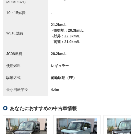
(AT×MT×CVT)
10・15燃費
-
21.2km/L
└市街地：20.3km/L
WLTC燃費
└郊外：22.3km/L
└高速：21.0km/L
JC08燃費
28.2km/L
使用燃料
レギュラー
駆動方式
前輪駆動（FF）
最小回転半径
4.4
m
あなたにおすすめの中古車情報