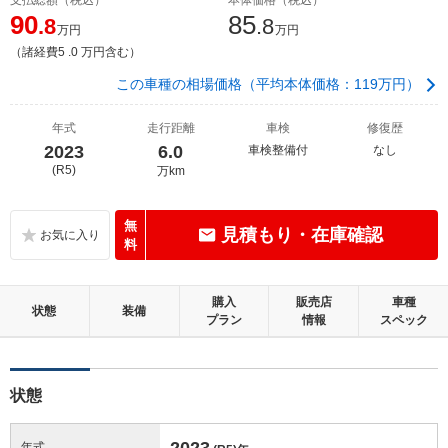
90
85
.8
.8
万円
万円
（諸経費5 .0 万円含む）
この車種の相場価格（平均本体価格：119万円）
年式
走行距離
車検
修復歴
2023
6.0
車検整備付
なし
(R5)
万km
無
見積もり・在庫確認
料
購入
販売店
車種
状態
装備
プラン
情報
スペック
状態
2023
年式