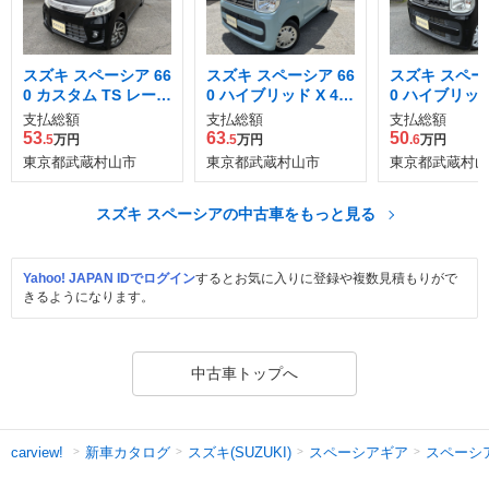
スズキ スペーシア 66
スズキ スペーシア 66
スズキ スペーシ
0 カスタム TS レーダ
0 ハイブリッド X 4W
0 ハイブリッド
ーブレーキサポート
D
支払総額
支払総額
支払総額
装着車
53
63
50
.5
万円
.5
万円
.6
万円
東京都武蔵村山市
東京都武蔵村山市
東京都武蔵村山
スズキ スペーシアの中古車をもっと見る
Yahoo! JAPAN IDでログイン
するとお気に入りに登録や複数見積もりがで
きるようになります。
中古車トップへ
新車カタログ
スズキ(SUZUKI)
スペーシアギア
スペーシ
carview!