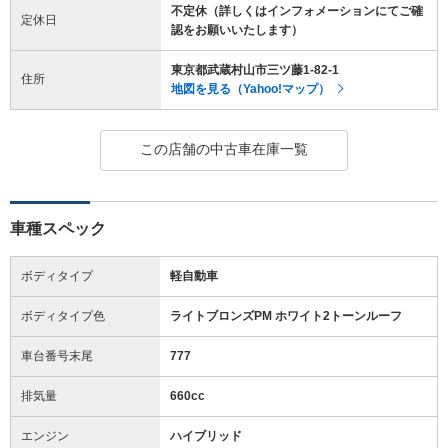
不定休（詳しくはインフォメーションにてご確
定休日
認をお願いいたします）
東京都武蔵村山市三ツ藤1-82-1
住所
地図を見る（Yahoo!マップ）
この店舗の中古車在庫一覧
車種スペック
ボディタイプ
軽自動車
ボディタイプ色
ライトブロンズPM ホワイト2トーンルーフ
車台番号末尾
777
排気量
660cc
エンジン
ハイブリッド