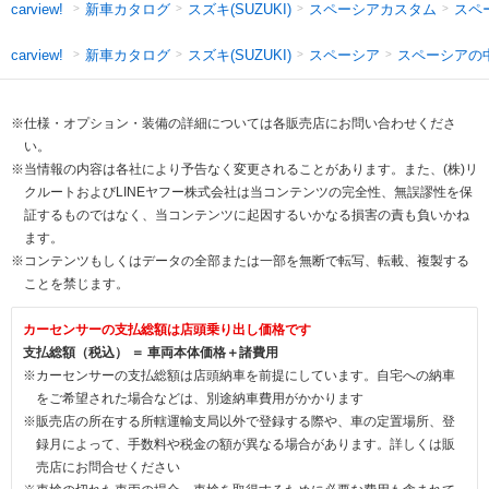
新車カタログ
スズキ(SUZUKI)
スペーシアカスタム
スペ
carview!
新車カタログ
スズキ(SUZUKI)
スペーシア
スペーシアの
carview!
※仕様・オプション・装備の詳細については各販売店にお問い合わせくださ
い。
※当情報の内容は各社により予告なく変更されることがあります。また、(株)リ
クルートおよびLINEヤフー株式会社は当コンテンツの完全性、無誤謬性を保
証するものではなく、当コンテンツに起因するいかなる損害の責も負いかね
ます。
※コンテンツもしくはデータの全部または一部を無断で転写、転載、複製する
ことを禁じます。
カーセンサーの支払総額は店頭乗り出し価格です
支払総額（税込） ＝ 車両本体価格＋諸費用
※カーセンサーの支払総額は店頭納車を前提にしています。自宅への納車
をご希望された場合などは、別途納車費用がかかります
※販売店の所在する所轄運輸支局以外で登録する際や、車の定置場所、登
録月によって、手数料や税金の額が異なる場合があります。詳しくは販
売店にお問合せください