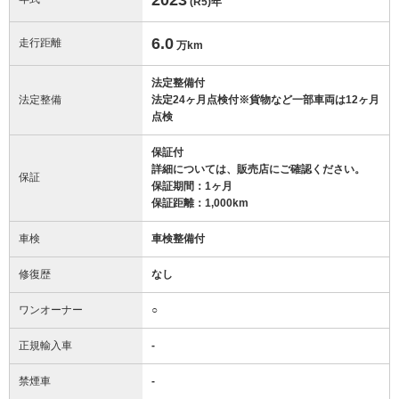
(R5)
年
6.0
走行距離
万km
法定整備付
法定整備
法定24ヶ月点検付※貨物など一部車両は12ヶ月
点検
保証付
詳細については、販売店にご確認ください。
保証
保証期間：1ヶ月
保証距離：1,000km
車検
車検整備付
修復歴
なし
ワンオーナー
○
正規輸入車
-
禁煙車
-