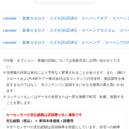
新車カタログ
スズキ(SUZUKI)
スペーシアギア
スペーシ
carview!
新車カタログ
スズキ(SUZUKI)
スペーシアカスタム
スペ
carview!
新車カタログ
スズキ(SUZUKI)
スペーシア
スペーシアの
carview!
※仕様・オプション・装備の詳細については各販売店にお問い合わせくださ
い。
※当情報の内容は各社により予告なく変更されることがあります。また、(株)リ
クルートおよびLINEヤフー株式会社は当コンテンツの完全性、無誤謬性を保
証するものではなく、当コンテンツに起因するいかなる損害の責も負いかね
ます。
※コンテンツもしくはデータの全部または一部を無断で転写、転載、複製する
ことを禁じます。
カーセンサーの支払総額は店頭乗り出し価格です
支払総額（税込） ＝ 車両本体価格＋諸費用
※カーセンサーの支払総額は店頭納車を前提にしています。自宅への納車