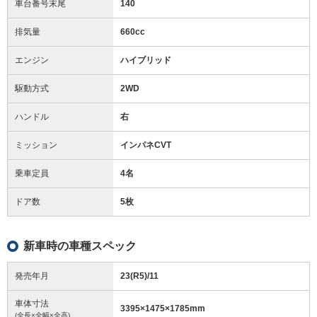
車台番号末尾
140
排気量
660cc
エンジン
ハイブリッド
駆動方式
2WD
ハンドル
右
ミッション
インパネCVT
乗車定員
4名
ドア数
5枚
新車時の車種スペック
発売年月
23(R5)/11
車体寸法
3395
×
1475
×
1785
mm
(全長×全幅×全高)