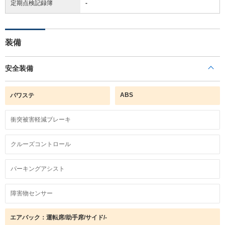
定期点検記録簿
-
装備
安全装備
ABS
パワステ
衝突被害軽減ブレーキ
クルーズコントロール
パーキングアシスト
障害物センサー
エアバック：運転席/助手席/サイド/-