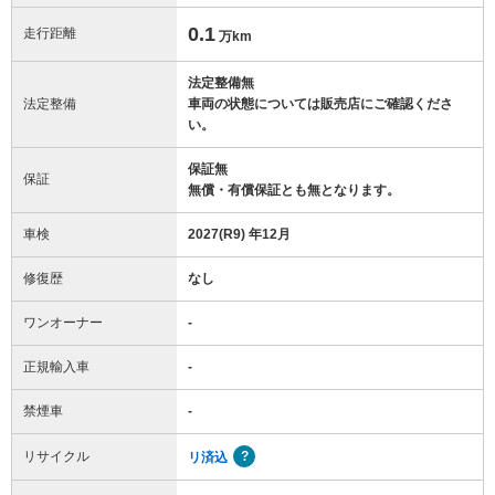
0.1
走行距離
万km
法定整備無
法定整備
車両の状態については販売店にご確認くださ
い。
保証無
保証
無償・有償保証とも無となります。
車検
2027(R9) 年12月
修復歴
なし
ワンオーナー
-
正規輸入車
-
禁煙車
-
リサイクル
リ済込