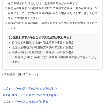
をご希望された場合などは、別途納車費用がかかります
※販売店の所在する所轄運輸支局以外で登録する際や、車の定置場所、登
録月によって、手数料や税金の額が異なる場合があります。詳しくは販
売店にお問合せください
※車検の切れた車両の場合、車検を取得するために必要な費用も含まれて
います
【ご注意】以下の場合などで支払総額が変わります
自宅などの指定の場所へ陸送納車を希望する場合
販売店所在地の所轄運輸支局以外で登録する場合
商談～契約～登録の間に「登録月」がずれる場合
（登録月が3月から4月にずれる場合は自動車税の額が大きく上がり
ます）
[ 情報提供：(株)リクルート ]
スズキ スペーシアギアのカタログを見る
スズキ スペーシアカスタムのカタログを見る
スズキ スペーシアのカタログを見る