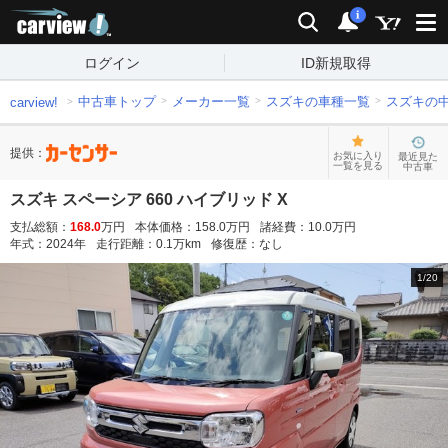
carview!
検索
通知
i
ログイン
ID新規取得
中古車トップ
メーカー一覧
スズキの車種一覧
スズキの
carview!
提供：
お気に入り
最近見た
一覧を見る
中古車
スズキ スペーシア 660 ハイブリッド X
支払総額：
168.0
万円
本体価格：
158.0
万円
諸経費：
10.0
万円
年式：
2024
年
走行距離：
0.1
万km
修復歴：
なし
1
/
20