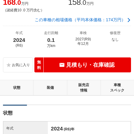
168
158
.0
.0
万円
万円
（諸経費10 .0 万円含む）
この車種の相場価格（平均本体価格：174万円）
年式
走行距離
車検
修復歴
2024
0.1
2027(R9)
なし
年12月
(R6)
万km
無
見積もり・在庫確認
料
販売店
車種
状態
装備
情報
スペック
状態
2024
年式
(R6)
年