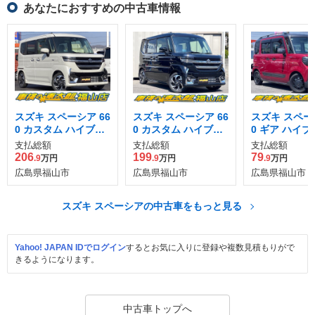
あなたにおすすめの中古車情報
スズキ スペーシア 66
スズキ スペーシア 66
スズキ スペーシ
0 カスタム ハイブリ
0 カスタム ハイブリ
0 ギア ハイ
ッド XSターボ
ッド XS
XZ
支払総額
支払総額
支払総額
206
199
79
.9
万円
.9
万円
.9
万円
広島県福山市
広島県福山市
広島県福山市
スズキ スペーシアの中古車をもっと見る
Yahoo! JAPAN IDでログイン
するとお気に入りに登録や複数見積もりがで
きるようになります。
中古車トップへ