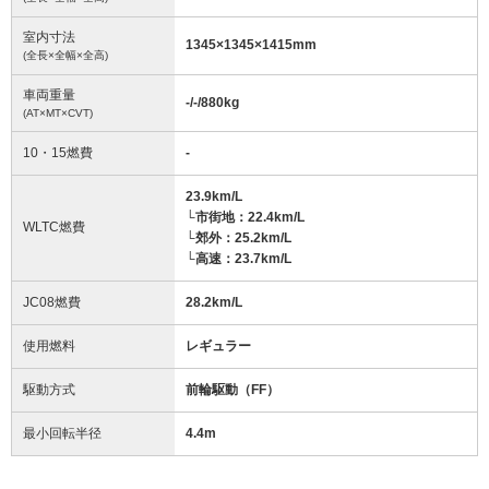
室内寸法
1345
×
1345
×
1415
mm
(全長×全幅×全高)
車両重量
-/-/880
kg
(AT×MT×CVT)
10・15燃費
-
23.9km/L
└市街地：22.4km/L
WLTC燃費
└郊外：25.2km/L
└高速：23.7km/L
JC08燃費
28.2km/L
使用燃料
レギュラー
駆動方式
前輪駆動（FF）
最小回転半径
4.4
m