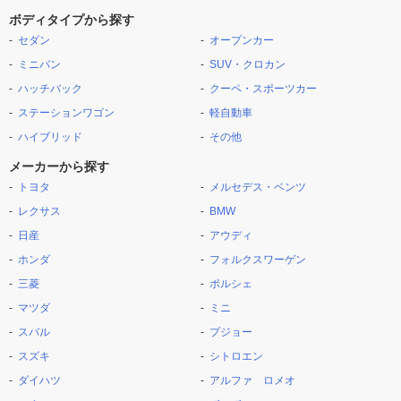
ボディタイプから探す
セダン
オープンカー
ミニバン
SUV・クロカン
ハッチバック
クーペ・スポーツカー
ステーションワゴン
軽自動車
ハイブリッド
その他
メーカーから探す
トヨタ
メルセデス・ベンツ
レクサス
BMW
日産
アウディ
ホンダ
フォルクスワーゲン
三菱
ポルシェ
マツダ
ミニ
スバル
プジョー
スズキ
シトロエン
ダイハツ
アルファ ロメオ