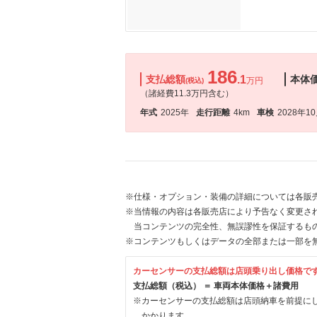
186
支払総額
.1
本体
万円
(税込)
（諸経費11.3万円含む）
年式
2025年
走行距離
4km
車検
2028年1
※仕様・オプション・装備の詳細については各販
※当情報の内容は各販売店により予告なく変更され
当コンテンツの完全性、無誤謬性を保証するも
※コンテンツもしくはデータの全部または一部を
カーセンサーの支払総額は店頭乗り出し価格で
支払総額（税込） ＝ 車両本体価格＋諸費用
※カーセンサーの支払総額は店頭納車を前提に
かかります