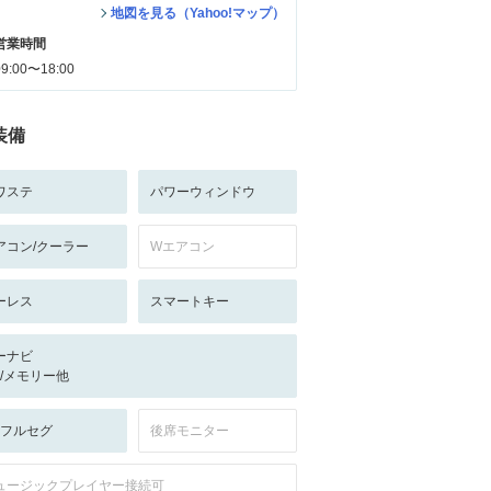
地図を見る（Yahoo!マップ）
営業時間
09:00〜18:00
装備
ワステ
パワーウィンドウ
アコン/クーラー
Wエアコン
ーレス
スマートキー
ーナビ
-/-/メモリー他
V:フルセグ
後席モニター
ュージックプレイヤー接続可