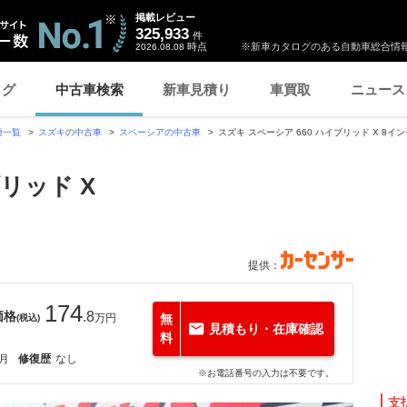
掲載レビュー
325,933
件
時点
※新車カタログのある自動車総合情報
2026.08.08
ログ
中古車検索
新車見積り
車買取
ニュース
種一覧
スズキの中古車
スペーシアの中古車
スズキ スペーシア 660 ハイブリッド X 8
ブリッド X
提供：
174
価格
.8
万円
無
(税込)
見積もり・在庫確認
料
0月
修復歴
なし
※お電話番号の入力は不要です。
支