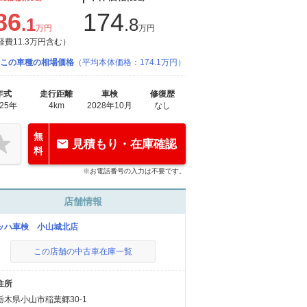
86
174
.1
.8
万円
万円
経費11.3万円含む）
この車種の相場価格
（平均本体価格：174.1万円）
年式
走行距離
車検
修復歴
025年
4km
2028年10月
なし
無
見積もり・在庫確認
料
※お電話番号の入力は不要です。
店舗情報
ッハ車検 小山城北店
この店舗の中古車在庫一覧
住所
栃木県小山市稲葉郷30-1