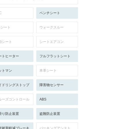
C
ベンチシート
列シート
ウォークスルー
動シート
シートエアコン
ートヒーター
フルフラットシート
ットマン
本革シート
イドリングストップ
障害物センサー
ルーズコントロール
ABS
滑り防止装置
盗難防止装置
突被害軽減ブレーキ
パーキングアシスト