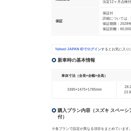
法定12ヶ月点検
保証付
詳細については、
保証
保証期限：2028年
保証距離：60,000
Yahoo! JAPAN IDでログイン
するとお気に入り
新車時の基本情報
車体寸法（全長×全幅×全高）
28
3395×1475×1785mm
23
購入プラン内容（スズキ スペーシア 
付）
※各プランで設定が異なる項目をまとめています