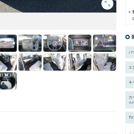
パ
エ
キ
カ
-/
T
ミ