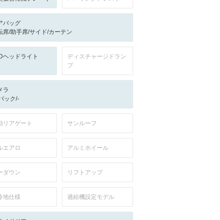
アバッグ
転席/助手席/サイド/カーテン
EDヘッドライト
ディスチャージドラン
プ
メラ
-/バック/-
動リアゲート
サンルーフ
ルエアロ
アルミホイール
ーダウン
リフトアップ
冷地仕様
過給機設定モデル