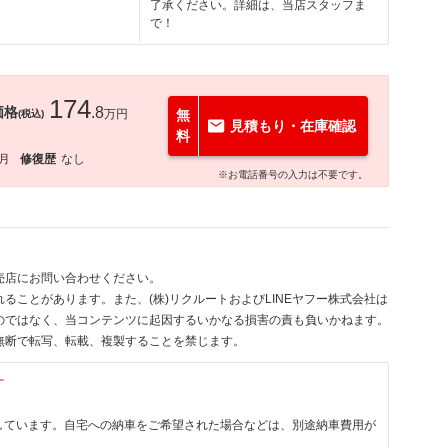
了承ください。詳細は、当店スタッフま
で！
174
価格
.8
万円
無
(税込)
見積もり・在庫確認
料
0月
修復歴
なし
※お電話番号の入力は不要です。
売店にお問い合わせください。
ることがあります。また、(株)リクルートおよびLINEヤフー株式会社は
のではなく、当コンテンツに起因するいかなる損害の責も負いかねます。
無断で転写、転載、複製することを禁じます。
す
しています。自宅への納車をご希望された場合などは、別途納車費用が