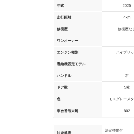
年式
2025
走行距離
4km
修復歴
修復歴な
ワンオーナー
-
エンジン種別
ハイブリッ
過給機設定モデル
-
ハンドル
右
ドア数
5枚
色
モスグレーメタ
車台番号末尾
802
法定整備付
法定整備