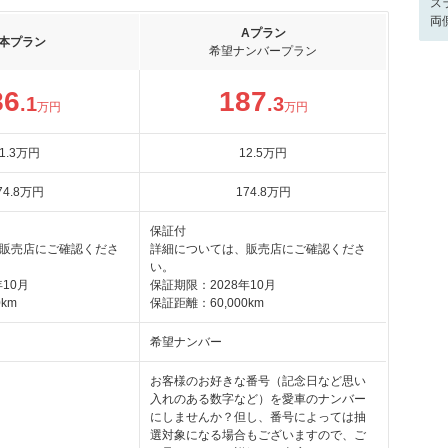
ス
両
Aプラン
本プラン
希望ナンバープラン
86
187
.1
.3
万円
万円
1
.3
万円
12
.5
万円
74
.8
万円
174
.8
万円
保証付
販売店にご確認くださ
詳細については、販売店にご確認くださ
い。
10月
保証期限：2028年10月
km
保証距離：60,000km
希望ナンバー
お客様のお好きな番号（記念日など思い
入れのある数字など）を愛車のナンバー
にしませんか？但し、番号によっては抽
選対象になる場合もございますので、ご