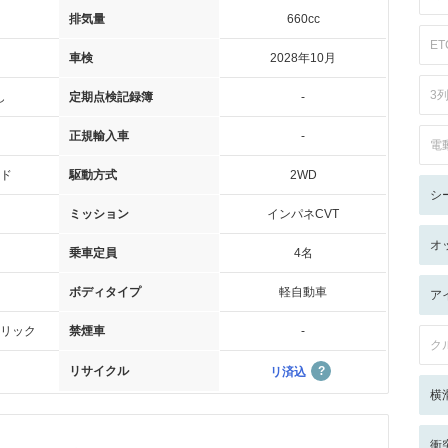
排気量
660cc
ET
車検
2028年10月
3
し
定期点検記録簿
-
正規輸入車
-
電
ド
駆動方式
2WD
シ
ミッション
インパネCVT
オ
乗車定員
4名
ボディタイプ
軽自動車
ア
リック
禁煙車
-
ク
リサイクル
リ済込
横
衝