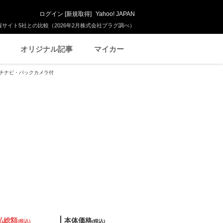
ログイン
[
新規取得
]
Yahoo! JAPAN
サイト5社との比較（2026年2月株式会社プラグ調べ）
オリジナル記事
マイカー
インチナビ・バックカメラ付
払総額
本体価格
(税込)
(税込)