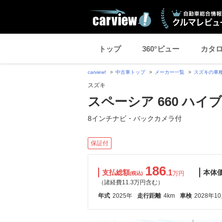
トップ
360°ビュー
カタ
carview!
中古車トップ
メーカー一覧
スズキの車
スズキ
スペーシア 660 ハイ
8インチナビ・バックカメラ付
保証付
186
支払総額
.1
本体
万円
(税込)
（諸経費11.3万円含む）
年式
2025年
走行距離
4km
車検
2028年1