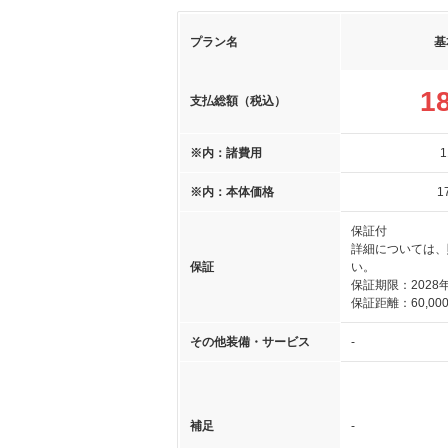
プラン名
基
1
支払総額（税込）
※内：諸費用
1
※内：本体価格
1
保証付
詳細については、
保証
い。
保証期限：2028年
保証距離：60,000
その他装備・サービス
-
補足
-