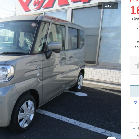
1
/
20
1
（諸
2
マ