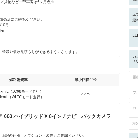
付※貨物など一部車両は6ヶ月点検
エ
販売店にご確認ください。
運
10月
km
L
に登録や複数見積もりができるようになります。
カ
-/
電
燃料消費率
最小回転半径
.2km/L（JC08モード走行）
フ
4.4m
.9km/L（WLTCモード走行）
ロ
660 ハイブリッド X 8インチナビ・バックカメラ
寒
。上記の仕様・オプション・装備もご確認ください。