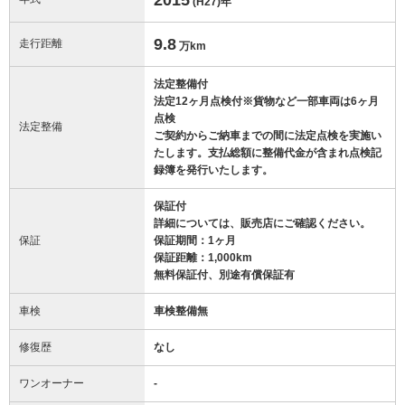
(H27)
年
9.8
走行距離
万km
法定整備付
法定12ヶ月点検付※貨物など一部車両は6ヶ月
点検
法定整備
ご契約からご納車までの間に法定点検を実施い
たします。支払総額に整備代金が含まれ点検記
録簿を発行いたします。
保証付
詳細については、販売店にご確認ください。
保証
保証期間：1ヶ月
保証距離：1,000km
無料保証付、別途有償保証有
車検
車検整備無
修復歴
なし
ワンオーナー
-