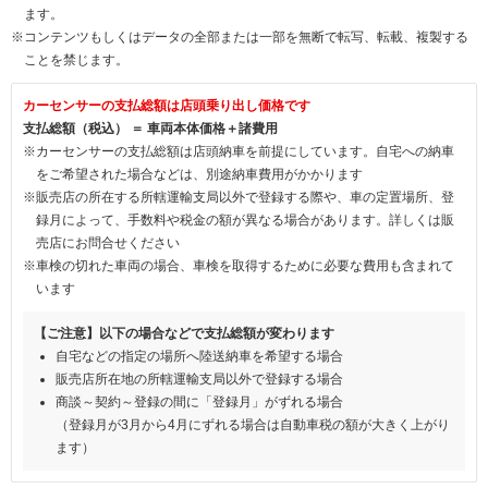
ます。
※コンテンツもしくはデータの全部または一部を無断で転写、転載、複製する
ことを禁じます。
カーセンサーの支払総額は店頭乗り出し価格です
支払総額（税込） ＝ 車両本体価格＋諸費用
※カーセンサーの支払総額は店頭納車を前提にしています。自宅への納車
をご希望された場合などは、別途納車費用がかかります
※販売店の所在する所轄運輸支局以外で登録する際や、車の定置場所、登
録月によって、手数料や税金の額が異なる場合があります。詳しくは販
売店にお問合せください
※車検の切れた車両の場合、車検を取得するために必要な費用も含まれて
います
【ご注意】以下の場合などで支払総額が変わります
自宅などの指定の場所へ陸送納車を希望する場合
販売店所在地の所轄運輸支局以外で登録する場合
商談～契約～登録の間に「登録月」がずれる場合
（登録月が3月から4月にずれる場合は自動車税の額が大きく上がり
ます）