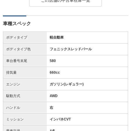
この店舗の中古車在庫一覧
車種スペック
ボディタイプ
軽自動車
ボディタイプ色
フェニックスレッドパール
車台番号末尾
580
排気量
660cc
エンジン
ガソリン(レギュラー)
駆動方式
4WD
ハンドル
右
ミッション
インパネCVT
乗車定員
4名