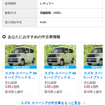
使用燃料
レギュラー
駆動方式
四輪駆動（4WD）
最小回転半径
4.4
m
あなたにおすすめの中古車情報
スズキ スペーシア 66
スズキ スペーシア 66
スズキ スペーシ
0 ハイブリッド G 4W
0 ハイブリッド G 4W
0 ハイブリッド
D
D
D
支払総額
支払総額
支払総額
148
148
148
.9
万円
.8
万円
.9
万円
新潟県上越市
新潟県上越市
新潟県上越市
スズキ スペーシアの中古車をもっと見る