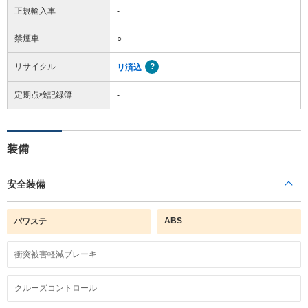
正規輸入車
-
禁煙車
○
リサイクル
リ済込
定期点検記録簿
-
装備
安全装備
ABS
パワステ
衝突被害軽減ブレーキ
クルーズコントロール