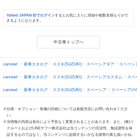
Yahoo! JAPAN IDでログイン
するとお気に入りに登録や複数見積もりがで
きるようになります。
中古車トップへ
新車カタログ
スズキ(SUZUKI)
スペーシアギア
スペーシ
carview!
新車カタログ
スズキ(SUZUKI)
スペーシアカスタム
スペ
carview!
新車カタログ
スズキ(SUZUKI)
スペーシア
スペーシアの
carview!
※仕様・オプション・装備の詳細については各販売店にお問い合わせくださ
い。
※当情報の内容は各社により予告なく変更されることがあります。また、(株)リ
クルートおよびLINEヤフー株式会社は当コンテンツの完全性、無誤謬性を保
証するものではなく、当コンテンツに起因するいかなる損害の責も負いかね