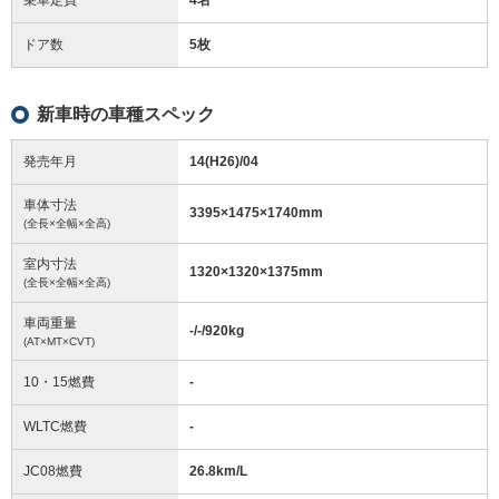
ドア数
5枚
新車時の車種スペック
発売年月
14(H26)/04
車体寸法
3395
×
1475
×
1740
mm
(全長×全幅×全高)
室内寸法
1320
×
1320
×
1375
mm
(全長×全幅×全高)
車両重量
-/-/920
kg
(AT×MT×CVT)
10・15燃費
-
WLTC燃費
-
JC08燃費
26.8km/L