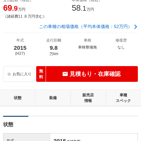
69
58
.9
.1
万円
万円
（諸経費11 .8 万円含む）
この車種の相場価格（平均本体価格：52万円）
年式
走行距離
車検
修復歴
2015
9.8
車検整備無
なし
(H27)
万km
無
見積もり・在庫確認
料
販売店
車種
状態
装備
情報
スペック
状態
2015
年式