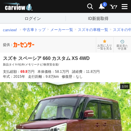
carview!
検索
通知
i
ログイン
ID新規取得
中古車トップ
メーカー一覧
スズキの車種一覧
スズキの
carview!
提供：
お気に入り
最近見た
一覧を見る
中古車
スズキ スペーシア 660 カスタム XS 4WD
新品タイヤ/社外/メモリーナビ/衝突安全装/
支払総額：
69.9
万円
本体価格：
58.1
万円
諸経費：
11.8
万円
年式：
2015
年
走行距離：
9.8
万km
修復歴：
なし
1
/
20