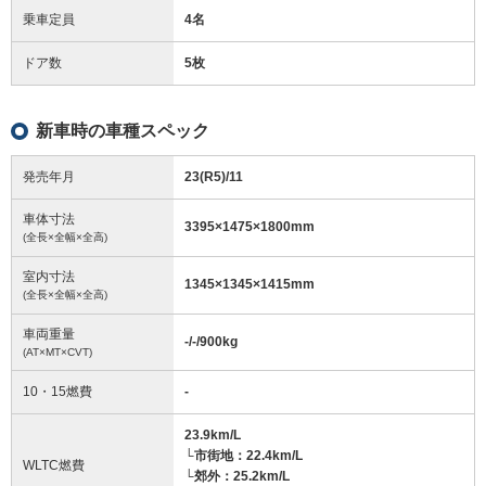
乗車定員
4名
ドア数
5枚
新車時の車種スペック
発売年月
23(R5)/11
車体寸法
3395
×
1475
×
1800
mm
(全長×全幅×全高)
室内寸法
1345
×
1345
×
1415
mm
(全長×全幅×全高)
車両重量
-/-/900
kg
(AT×MT×CVT)
10・15燃費
-
23.9km/L
└市街地：22.4km/L
WLTC燃費
└郊外：25.2km/L