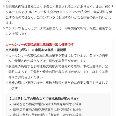
い。
※当情報の内容は各社により予告なく変更されることがあります。また、(株)リ
クルートおよびLINEヤフー株式会社は当コンテンツの完全性、無誤謬性を保
証するものではなく、当コンテンツに起因するいかなる損害の責も負いかね
ます。
※コンテンツもしくはデータの全部または一部を無断で転写、転載、複製する
ことを禁じます。
カーセンサーの支払総額は店頭乗り出し価格です
支払総額（税込） ＝ 車両本体価格＋諸費用
※カーセンサーの支払総額は店頭納車を前提にしています。自宅への納車
をご希望された場合などは、別途納車費用がかかります
※販売店の所在する所轄運輸支局以外で登録する際や、車の定置場所、登
録月によって、手数料や税金の額が異なる場合があります。詳しくは販
売店にお問合せください
※車検の切れた車両の場合、車検を取得するために必要な費用も含まれて
います
【ご注意】以下の場合などで支払総額が変わります
自宅などの指定の場所へ陸送納車を希望する場合
販売店所在地の所轄運輸支局以外で登録する場合
商談～契約～登録の間に「登録月」がずれる場合