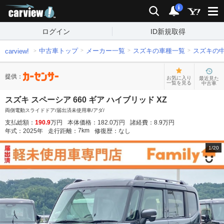
carview!
検索
通知
i
ログイン
ID新規取得
中古車トップ
メーカー一覧
スズキの車種一覧
スズキの
carview!
提供：
お気に入り
最近見た
一覧を見る
中古車
スズキ スペーシア 660 ギア ハイブリッド XZ
両側電動スライドドア/届出済未使用車/アダ/
支払総額：
190.9
万円
本体価格：
182.0
万円
諸経費：
8.9
万円
7
km
年式：
2025
年
走行距離：
修復歴：
なし
1
/
20