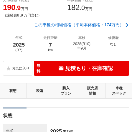
190
182
.9
.0
万円
万円
（諸経費8 .9 万円含む）
この車種の相場価格（平均本体価格：174万円）
年式
走行距離
車検
修復歴
2025
7
2028(R10)
なし
年9月
(R7)
km
無
見積もり・在庫確認
料
購入
販売店
車種
状態
装備
プラン
情報
スペック
状態
2025
年式
(R7)
年