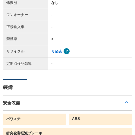
修復歴
なし
ワンオーナー
-
正規輸入車
-
禁煙車
○
リサイクル
リ済込
定期点検記録簿
-
装備
安全装備
ABS
パワステ
衝突被害軽減ブレーキ