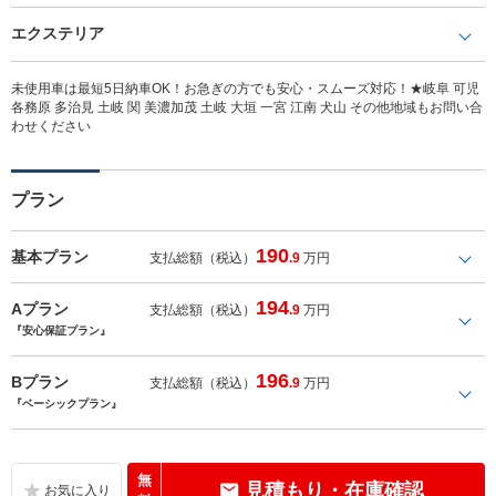
エクステリア
未使用車は最短5日納車OK！お急ぎの方でも安心・スムーズ対応！★岐阜 可児
各務原 多治見 土岐 関 美濃加茂 土岐 大垣 一宮 江南 犬山 その他地域もお問い合
わせください
プラン
190
基本プラン
支払総額（税込）
.9
万円
194
Aプラン
支払総額（税込）
.9
万円
『安心保証プラン』
196
Bプラン
支払総額（税込）
.9
万円
『ベーシックプラン』
無
見積もり・在庫確認