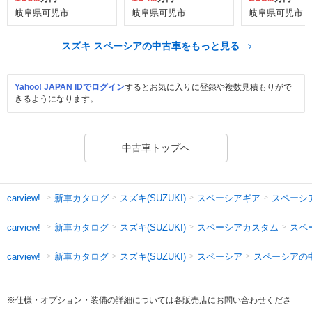
岐阜県可児市
岐阜県可児市
岐阜県可児市
スズキ スペーシアの中古車をもっと見る
Yahoo! JAPAN IDでログイン
するとお気に入りに登録や複数見積もりがで
きるようになります。
中古車トップへ
新車カタログ
スズキ(SUZUKI)
スペーシアギア
スペーシ
carview!
新車カタログ
スズキ(SUZUKI)
スペーシアカスタム
スペ
carview!
新車カタログ
スズキ(SUZUKI)
スペーシア
スペーシアの
carview!
※仕様・オプション・装備の詳細については各販売店にお問い合わせくださ