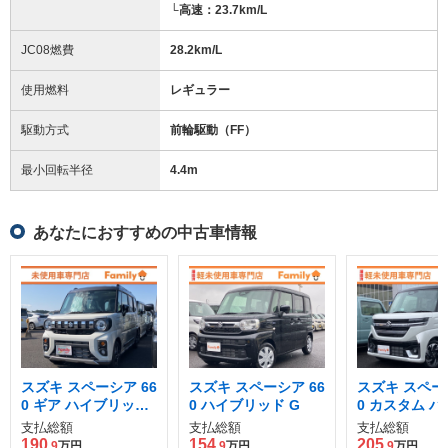
└高速：23.7km/L
JC08燃費
28.2km/L
使用燃料
レギュラー
駆動方式
前輪駆動（FF）
最小回転半径
4.4
m
あなたにおすすめの中古車情報
スズキ スペーシア 66
スズキ スペーシア 66
スズキ スペーシ
0 ギア ハイブリッド
0 ハイブリッド G
0 カスタム 
XZ
ッド XSター
支払総額
支払総額
支払総額
190
154
205
.9
万円
.9
万円
.9
万円