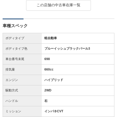
この店舗の中古車在庫一覧
車種スペック
ボディタイプ
軽自動車
ボディタイプ色
ブルーイッシュブラックパール3
車台番号末尾
698
排気量
660cc
エンジン
ハイブリッド
駆動方式
2WD
ハンドル
右
ミッション
インパネCVT