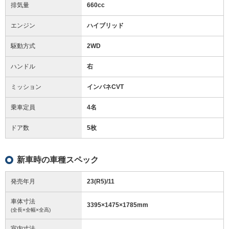
排気量
660cc
エンジン
ハイブリッド
駆動方式
2WD
ハンドル
右
ミッション
インパネCVT
乗車定員
4名
ドア数
5枚
新車時の車種スペック
発売年月
23(R5)/11
車体寸法
3395
×
1475
×
1785
mm
(全長×全幅×全高)
室内寸法