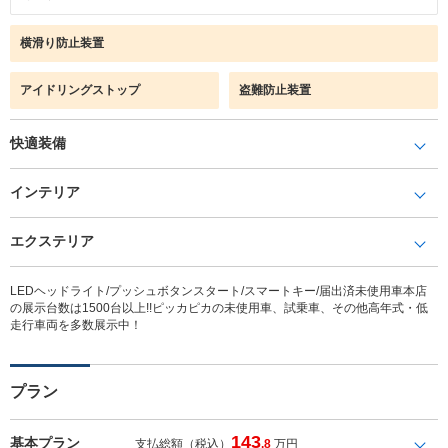
横滑り防止装置
アイドリングストップ
盗難防止装置
快適装備
インテリア
エクステリア
LEDヘッドライト/プッシュボタンスタート/スマートキー/届出済未使用車本店
の展示台数は1500台以上!!ピッカピカの未使用車、試乗車、その他高年式・低
走行車両を多数展示中！
プラン
143
基本プラン
支払総額（税込）
.8
万円