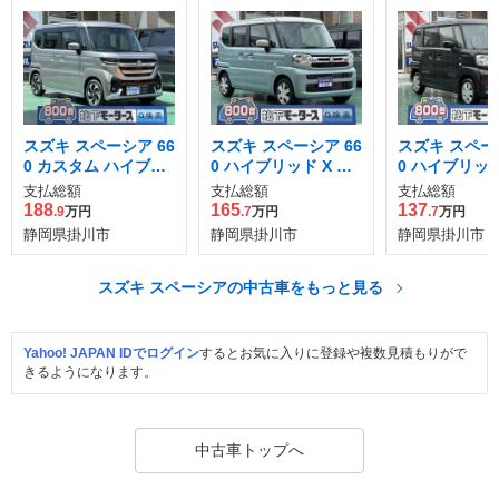
スズキ スペーシア 66
スズキ スペーシア 66
スズキ スペーシ
0 カスタム ハイブリ
0 ハイブリッド X セ
0 ハイブリッド
ッド XS
ーフティプラスパッ
支払総額
支払総額
支払総額
ケージ装着車
188
165
137
.9
万円
.7
万円
.7
万円
静岡県掛川市
静岡県掛川市
静岡県掛川市
スズキ スペーシアの中古車をもっと見る
Yahoo! JAPAN IDでログイン
するとお気に入りに登録や複数見積もりがで
きるようになります。
中古車トップへ