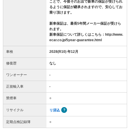
ことで、今後そのお店で新車の保証が受けられ
るように保証が継承されますので、安心してお
乗り頂けます。
新車保証は、最長5年間メーカー保証が受けら
れます。
新車保証について詳しくはこちら：http://www.
ecar.co.jp/5year-guarantee.html
車検
2028(R10) 年12月
修復歴
なし
ワンオーナー
-
正規輸入車
-
禁煙車
○
リサイクル
リ済込
定期点検記録簿
○