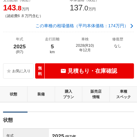
143
137
.8
.0
万円
万円
（諸経費6 .8 万円含む）
この車種の相場価格（平均本体価格：174万円）
年式
走行距離
車検
修復歴
2025
5
2028(R10)
なし
年12月
(R7)
km
無
見積もり・在庫確認
料
購入
販売店
車種
状態
装備
プラン
情報
スペック
状態
2025
年式
(R7)
年