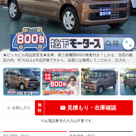
★ピッカピカ高品質宣言★全車、第三者機関AISの検査付き！しかも、当店の鑑
定の内、97％以上が5点評価ですから、品質には徹底してこだわり、仕入れ、
管理を行っております。
無
見積もり・在庫確認
料
※お電話番号の入力は不要です。
支払総額（税込）
本体価格（税込）