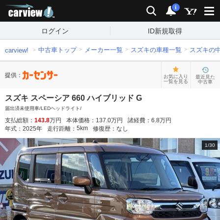
carview!
検索
通知
i
ログイン
ID新規取得
中古車トップ
メーカー一覧
スズキの車種一覧
スズキの
carview!
提供：
お気に入り
最近見た
一覧を見る
中古車
スズキ スペーシア 660 ハイブリッド G
届出済未使用車/LEDヘッドライト/
支払総額：
143.8
万円
本体価格：
137.0
万円
諸経費：
6.8
万円
5
km
年式：
2025
年
走行距離：
修復歴：
なし
1
/
30