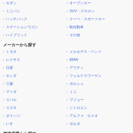
セダン
オープンカー
ミニバン
SUV・クロカン
ハッチバック
クーペ・スポーツカー
ステーションワゴン
軽自動車
ハイブリッド
その他
メーカーから探す
トヨタ
メルセデス・ベンツ
レクサス
BMW
日産
アウディ
ホンダ
フォルクスワーゲン
三菱
ポルシェ
マツダ
ミニ
スバル
プジョー
スズキ
シトロエン
ダイハツ
アルファ ロメオ
いすゞ
ボルボ