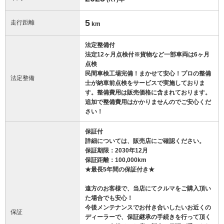
5
走行距離
km
法定整備付
法定12ヶ月点検付※貨物など一部車両は6ヶ月
点検
民間車検工場完備！まかせて安心！プロの整備
法定整備
士が納車前点検をサービスで実施しておりま
す。整備費用は販売価格に含まれております。
追加で整備費用はかかりませんのでご安心くだ
さい！
保証付
詳細については、販売店にご確認ください。
保証期限：2030年12月
保証距離：100,000km
★最長5年間の保証付き★
遠方のお客様で、当店にてクルマをご購入頂い
た場合でも安心！
今後メンテナンスでお付き合いしたいお近くの
保証
ディーラーで、保証継承の手続きを行って頂く