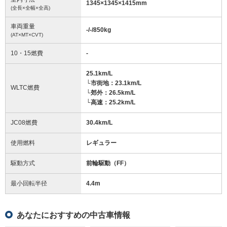
1345
×
1345
×
1415
mm
(全長×全幅×全高)
車両重量
-/-/850
kg
(AT×MT×CVT)
10・15燃費
-
25.1km/L
└市街地：23.1km/L
WLTC燃費
└郊外：26.5km/L
└高速：25.2km/L
JC08燃費
30.4km/L
使用燃料
レギュラー
駆動方式
前輪駆動（FF）
最小回転半径
4.4
m
あなたにおすすめの中古車情報