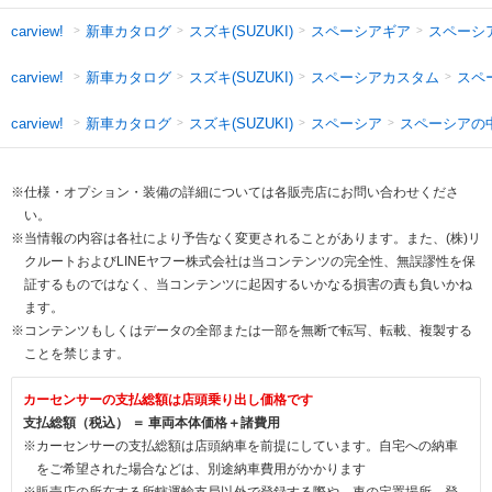
新車カタログ
スズキ(SUZUKI)
スペーシアギア
スペーシ
carview!
新車カタログ
スズキ(SUZUKI)
スペーシアカスタム
スペ
carview!
新車カタログ
スズキ(SUZUKI)
スペーシア
スペーシアの
carview!
※仕様・オプション・装備の詳細については各販売店にお問い合わせくださ
い。
※当情報の内容は各社により予告なく変更されることがあります。また、(株)リ
クルートおよびLINEヤフー株式会社は当コンテンツの完全性、無誤謬性を保
証するものではなく、当コンテンツに起因するいかなる損害の責も負いかね
ます。
※コンテンツもしくはデータの全部または一部を無断で転写、転載、複製する
ことを禁じます。
カーセンサーの支払総額は店頭乗り出し価格です
支払総額（税込） ＝ 車両本体価格＋諸費用
※カーセンサーの支払総額は店頭納車を前提にしています。自宅への納車
をご希望された場合などは、別途納車費用がかかります
※販売店の所在する所轄運輸支局以外で登録する際や、車の定置場所、登