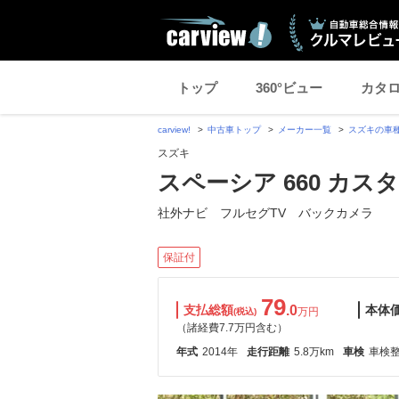
トップ
360°ビュー
カタ
carview!
中古車トップ
メーカー一覧
スズキの車
スズキ
スペーシア 660 カス
社外ナビ フルセグTV バックカメラ
保証付
79
支払総額
.0
本体
万円
(税込)
（諸経費7.7万円含む）
年式
2014年
走行距離
5.8万km
車検
車検