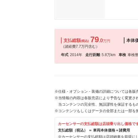
79
支払総額
.0
本体
万円
(税込)
（諸経費7.7万円含む）
年式
2014年
走行距離
5.8万km
車検
車検
※仕様・オプション・装備の詳細については各販
※当情報の内容は各販売店により予告なく変更され
当コンテンツの完全性、無誤謬性を保証するも
※コンテンツもしくはデータの全部または一部を
カーセンサーの支払総額は店頭乗り出し価格で
支払総額（税込） ＝ 車両本体価格＋諸費用
※カーセンサーの支払総額は店頭納車を前提に