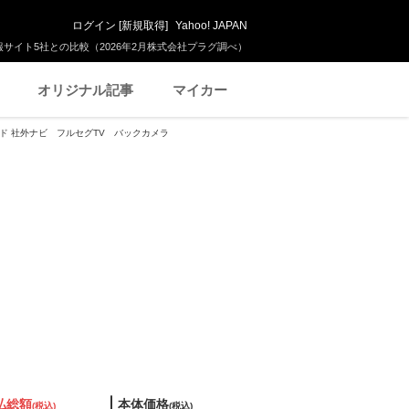
ログイン
[
新規取得
]
Yahoo! JAPAN
サイト5社との比較（2026年2月株式会社プラグ調べ）
オリジナル記事
マイカー
テッド 社外ナビ フルセグTV バックカメラ
払総額
本体価格
(税込)
(税込)