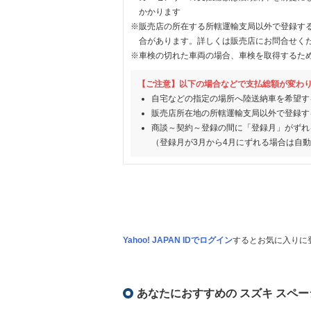
かかります
※販売店の所在する所轄運輸支局以外で登録す
合があります。詳しくは販売店にお問合せく
※車検の切れた車両の場合、車検を取得するた
【ご注意】以下の場合などで支払総額が変わ
自宅などの指定の場所へ陸送納車を希望す
販売店所在地の所轄運輸支局以外で登録す
商談～契約～登録の間に「登録月」がずれ
（登録月が3月から4月にずれる場合は自
Yahoo! JAPAN IDでログイン
するとお気に入りに
あなたにおすすめの スズキ スペー