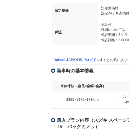
法定整備付
法定整備
法定24ヶ月点検
保証付
詳細については、
保証
保証期間：3ヶ月
保証距離：3,000
Yahoo! JAPAN IDでログイン
するとお気に入り
新車時の基本情報
車体寸法（全長×全幅×全高）
27
3395×1475×1735mm
-
購入プラン内容（スズキ スペーシア 
TV バックカメラ）