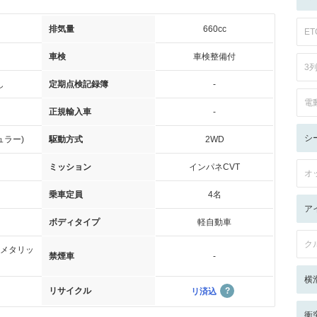
排気量
660cc
ET
車検
車検整備付
3
し
定期点検記録簿
-
電
正規輸入車
-
シ
ュラー)
駆動方式
2WD
ミッション
インパネCVT
オ
乗車定員
4名
ア
ボディタイプ
軽自動車
ク
メタリッ
禁煙車
-
横
リサイクル
リ済込
衝