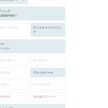
アバッグ
席/助手席/-/-
EDヘッドライト
ディスチャージドラン
プ
メラ
-/バック/-
動リアゲート
サンルーフ
ルエアロ
アルミホイール
ーダウン
リフトアップ
冷地仕様
過給機設定モデル