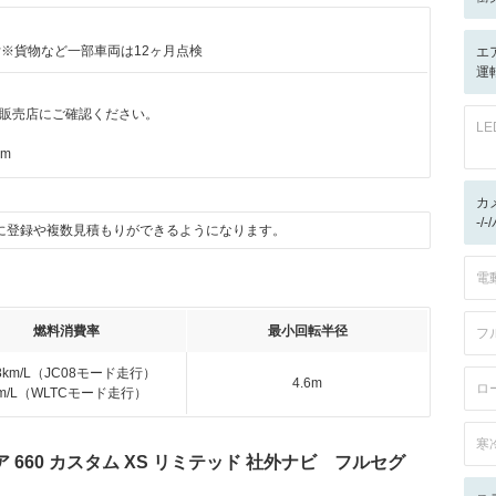
付※貨物など一部車両は12ヶ月点検
エ
運転
販売店にご確認ください。
L
km
カ
-/
に登録や複数見積もりができるようになります。
電
燃料消費率
最小回転半径
フ
.8km/L（JC08モード走行）
4.6m
ロ
km/L（WLTCモード走行）
寒
660 カスタム XS リミテッド 社外ナビ フルセグ