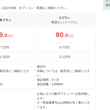
ス
両
。上記の仕様・オプション・装備もご確認ください。
Aプラン
本プラン
希望ナンバープラン
9
80
.0
.0
万円
万円
7
.7
万円
8
.7
万円
1
.3
万円
71
.3
万円
保証付
販売店にご確認くださ
詳細については、販売店にご確認くださ
い。
保証期間：3ヶ月
km
保証距離：3,000km
お気に入りの数字でナンバーを取得致し
ます♪
※一部抽選番号はお時間を頂く事がござ
います。