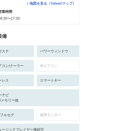
地図を見る（Yahoo!マップ）
営業時間
08:30〜17:30
装備
ワステ
パワーウィンドウ
アコン/クーラー
Wエアコン
ーレス
スマートキー
ーナビ
-/-/メモリー他
V:フルセグ
後席モニター
ュージックプレイヤー接続可