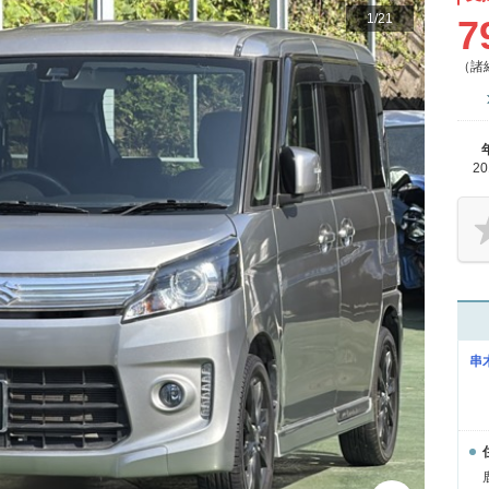
1
/
21
7
（諸
2
串