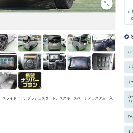
パ
エ
キ
カ
ワースライドドア、プッシュスタート、スズキ スペーシアカスタム 入
-/
T
ミ