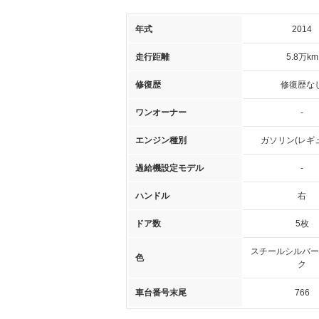
年式
2014
走行距離
5.8万km
修復歴
修復歴な
ワンオーナー
-
エンジン種別
ガソリン(レギ
過給機設定モデル
-
ハンドル
右
ドア数
5枚
スチールシルバー
色
ク
車台番号末尾
766