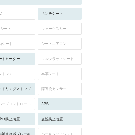
C
ベンチシート
列シート
ウォークスルー
動シート
シートエアコン
ートヒーター
フルフラットシート
ットマン
本革シート
イドリングストップ
障害物センサー
ルーズコントロール
ABS
滑り防止装置
盗難防止装置
突被害軽減ブレーキ
パーキングアシスト