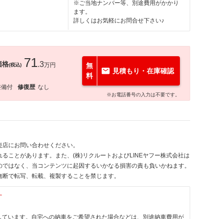
※ご当地ナンバー等、別途費用がかかり
ます。
詳しくはお気軽にお問合せ下さい♪
71
価格
.3
万円
無
(税込)
見積もり・在庫確認
料
整備付
修復歴
なし
※お電話番号の入力は不要です。
売店にお問い合わせください。
ることがあります。また、(株)リクルートおよびLINEヤフー株式会社は
のではなく、当コンテンツに起因するいかなる損害の責も負いかねます。
無断で転写、転載、複製することを禁じます。
す
しています。自宅への納車をご希望された場合などは、別途納車費用が