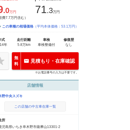
9
71
.0
.3
万円
万円
経費7.7万円含む）
この車種の相場価格
（平均本体価格：53.1万円）
年式
走行距離
車検
修復歴
014年
5.8万km
車検整備付
なし
無
見積もり・在庫確認
料
※お電話番号の入力は不要です。
店舗情報
木野中央スズキ
この店舗の中古車在庫一覧
住所
鹿児島県いちき串木野市薩摩山13301-2