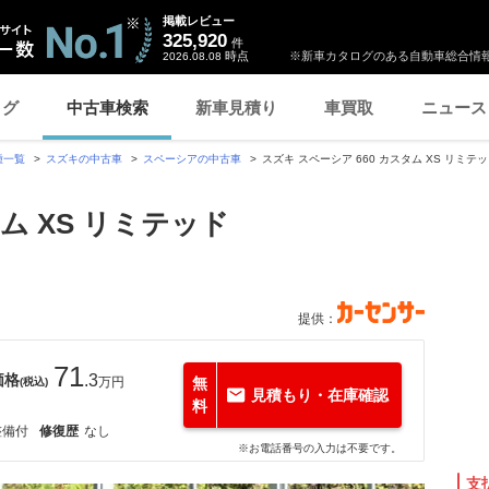
掲載レビュー
325,920
件
時点
※新車カタログのある自動車総合情報
2026.08.08
ログ
中古車検索
新車見積り
車買取
ニュース
種一覧
スズキの中古車
スペーシアの中古車
スズキ スペーシア 660 カスタム XS リミ
タム XS リミテッド
提供：
71
価格
.3
万円
無
(税込)
見積もり・在庫確認
料
整備付
修復歴
なし
※お電話番号の入力は不要です。
支