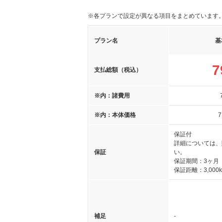
※各プランで設定が異なる項目をまとめています
プラン名
基
7
支払総額（税込）
※内：諸費用
※内：本体価格
7
保証付
詳細については、
保証
い。
保証期間：3ヶ月
保証距離：3,000
補足
-