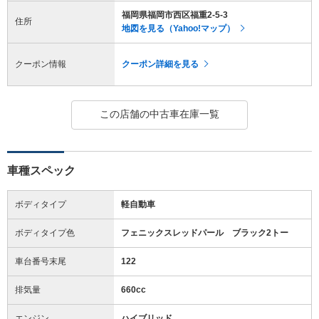
福岡県福岡市西区福重2-5-3
住所
地図を見る（Yahoo!マップ）
クーポン情報
クーポン詳細を見る
この店舗の中古車在庫一覧
車種スペック
ボディタイプ
軽自動車
ボディタイプ色
フェニックスレッドパール ブラック2トー
車台番号末尾
122
排気量
660cc
エンジン
ハイブリッド