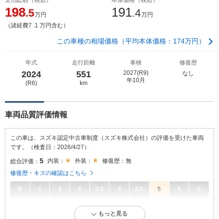
198
191
.5
.4
万円
万円
（諸経費7 .1 万円含む）
この車種の相場価格（平均本体価格：174万円）
年式
走行距離
車検
修復歴
2024
551
2027(R9)
なし
年10月
(R6)
km
車両品質評価情報
この車は、スズキ認定中古車制度（スズキ株式会社）の評価を受けた車両
です。（検査日：2026/4/27）
5
内装：
外装：
修復歴：無
総合評価：
修復歴・キズの確認はこちら
R
1
2
3
3.5
4
4.5
5
6
S
5
総合評価：
もっと見る
目立たない傷・凹み等が少しありますが、概ね良好な状態。走行5万km