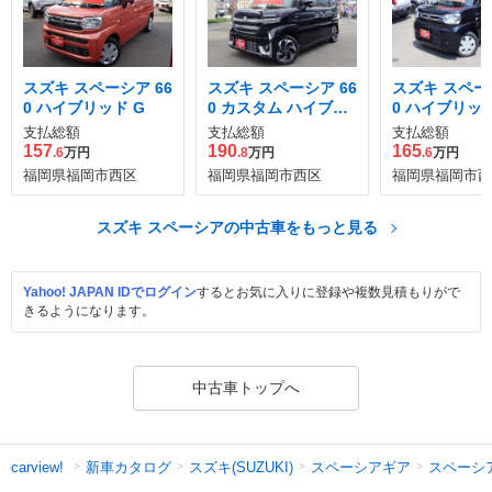
スズキ スペーシア 66
スズキ スペーシア 66
スズキ スペーシ
0 ハイブリッド G
0 カスタム ハイブリ
0 ハイブリッド
ッド XSターボ
支払総額
支払総額
支払総額
157
190
165
.6
万円
.8
万円
.6
万円
福岡県福岡市西区
福岡県福岡市西区
福岡県福岡市西
スズキ スペーシアの中古車をもっと見る
Yahoo! JAPAN IDでログイン
するとお気に入りに登録や複数見積もりがで
きるようになります。
中古車トップへ
新車カタログ
スズキ(SUZUKI)
スペーシアギア
スペーシ
carview!