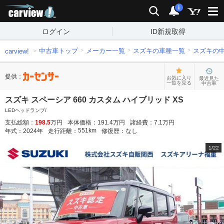
carview!
検索
通知
i
ログイン
ID新規取得
中古車トップ
メーカー一覧
スズキの車種一覧
スズキの
carview!
提供：
お気に入り
最近見た
一覧を見る
中古車
スズキ スペーシア 660 カスタム ハイブリッド XS
LEDヘッドランプ/
支払総額：
198.5
万円
本体価格：
191.4
万円
諸経費：
7.1
万円
551
km
年式：
2024
年
走行距離：
修復歴：
なし
1
/
22