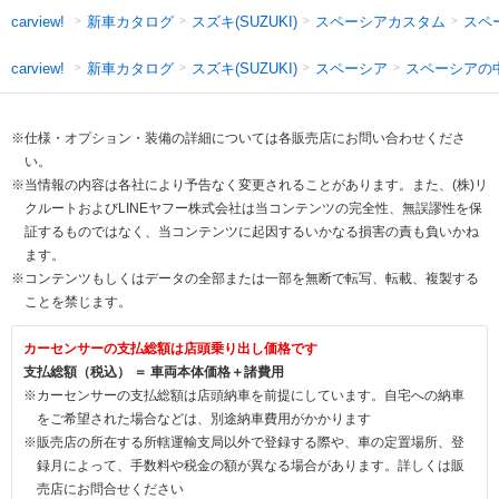
新車カタログ
スズキ(SUZUKI)
スペーシアカスタム
スペ
carview!
新車カタログ
スズキ(SUZUKI)
スペーシア
スペーシアの
carview!
※仕様・オプション・装備の詳細については各販売店にお問い合わせくださ
い。
※当情報の内容は各社により予告なく変更されることがあります。また、(株)リ
クルートおよびLINEヤフー株式会社は当コンテンツの完全性、無誤謬性を保
証するものではなく、当コンテンツに起因するいかなる損害の責も負いかね
ます。
※コンテンツもしくはデータの全部または一部を無断で転写、転載、複製する
ことを禁じます。
カーセンサーの支払総額は店頭乗り出し価格です
支払総額（税込） ＝ 車両本体価格＋諸費用
※カーセンサーの支払総額は店頭納車を前提にしています。自宅への納車
をご希望された場合などは、別途納車費用がかかります
※販売店の所在する所轄運輸支局以外で登録する際や、車の定置場所、登
録月によって、手数料や税金の額が異なる場合があります。詳しくは販
売店にお問合せください