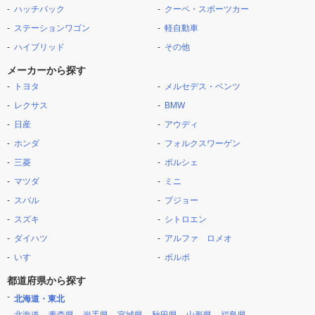
ハッチバック
クーペ・スポーツカー
ステーションワゴン
軽自動車
ハイブリッド
その他
メーカーから探す
トヨタ
メルセデス・ベンツ
レクサス
BMW
日産
アウディ
ホンダ
フォルクスワーゲン
三菱
ポルシェ
マツダ
ミニ
スバル
プジョー
スズキ
シトロエン
ダイハツ
アルファ ロメオ
いすゞ
ボルボ
都道府県から探す
北海道・東北