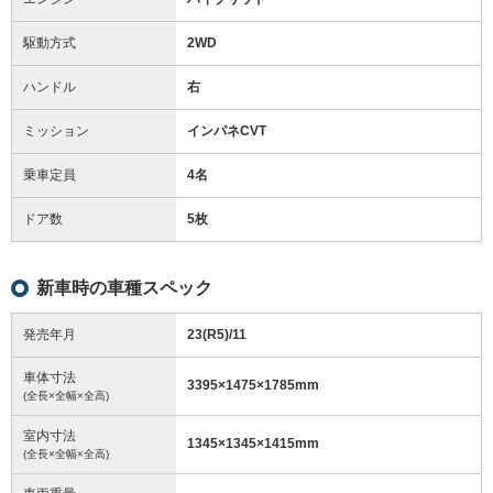
駆動方式
2WD
ハンドル
右
ミッション
インパネCVT
乗車定員
4名
ドア数
5枚
新車時の車種スペック
発売年月
23(R5)/11
車体寸法
3395
×
1475
×
1785
mm
(全長×全幅×全高)
室内寸法
1345
×
1345
×
1415
mm
(全長×全幅×全高)