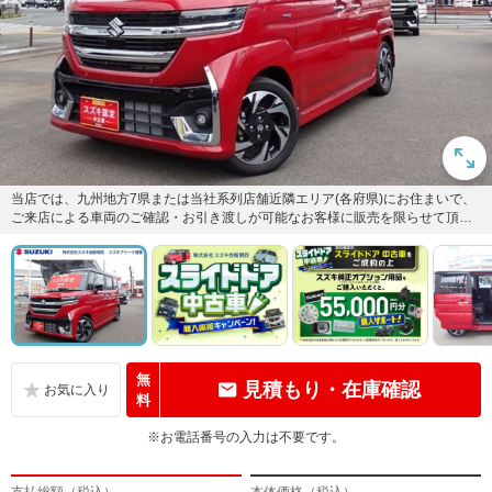
当店では、九州地方7県または当社系列店舗近隣エリア(各府県)にお住まいで、
ご来店による車両のご確認・お引き渡しが可能なお客様に販売を限らせて頂き
ます。※当社では業販及び転...
無
見積もり・在庫確認
料
※お電話番号の入力は不要です。
支払総額（税込）
本体価格（税込）