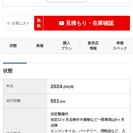
未満
内装：
無
見積もり・在庫確認
補修の必要な目立つ損傷、悪臭等がないこと
料
外装：
購入
販売店
車種
補修の必要な目立つ損傷がないこと
状態
装備
プラン
情報
スペック
修復歴：無
状態
この中古車の「車両品質評価書」を見る
2024
年式
(R6)
年
551
走行距離
km
法定整備付
法定12ヶ月点検付※貨物など一部車両は6ヶ月
点検
エンジンオイル、バッテリー、消耗品など、入