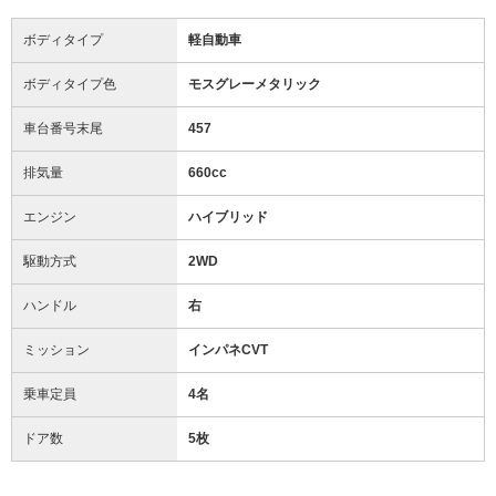
ボディタイプ
軽自動車
ボディタイプ色
モスグレーメタリック
車台番号末尾
457
排気量
660cc
エンジン
ハイブリッド
駆動方式
2WD
ハンドル
右
ミッション
インパネCVT
乗車定員
4名
ドア数
5枚