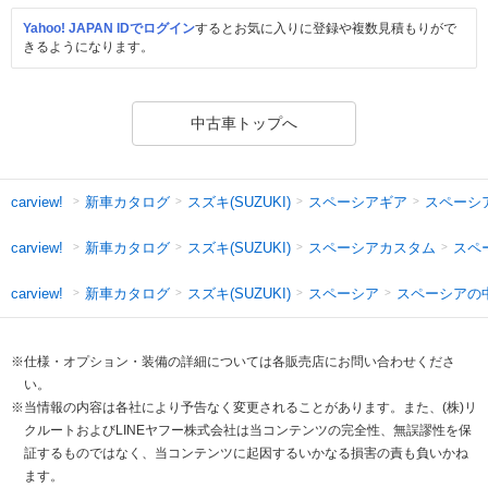
Yahoo! JAPAN IDでログイン
するとお気に入りに登録や複数見積もりがで
きるようになります。
中古車トップへ
新車カタログ
スズキ(SUZUKI)
スペーシアギア
スペーシ
carview!
新車カタログ
スズキ(SUZUKI)
スペーシアカスタム
スペ
carview!
新車カタログ
スズキ(SUZUKI)
スペーシア
スペーシアの
carview!
※仕様・オプション・装備の詳細については各販売店にお問い合わせくださ
い。
※当情報の内容は各社により予告なく変更されることがあります。また、(株)リ
クルートおよびLINEヤフー株式会社は当コンテンツの完全性、無誤謬性を保
証するものではなく、当コンテンツに起因するいかなる損害の責も負いかね
ます。