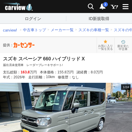
carview!
検索
通知
i
ログイン
ID新規取得
中古車トップ
メーカー一覧
スズキの車種一覧
スズキの
carview!
提供：
お気に入り
最近見た
一覧を見る
中古車
スズキ スペーシア 660 ハイブリッド X
届出済未使用車 レーダーブレーキサポート/
支払総額：
163.8
万円
本体価格：
155.8
万円
諸経費：
8.0
万円
10
km
年式：
2026
年
走行距離：
修復歴：
なし
1
/
24