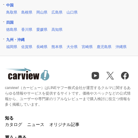
中国
鳥取県
島根県
岡山県
広島県
山口県
四国
徳島県
香川県
愛媛県
高知県
九州・沖縄
福岡県
佐賀県
長崎県
熊本県
大分県
宮崎県
鹿児島県
沖縄県
carview!（カービュー）はLINEヤフー株式会社が運営するクルマに関するあ
らゆる情報やサービスを提供するサイトです。価格やスペックなどの公式情
報から、ユーザーや専門家のリアルなレビューまで購入検討に役立つ情報を
多く掲載しています。
知る
カタログ
ニュース
オリジナル記事
買う・売る