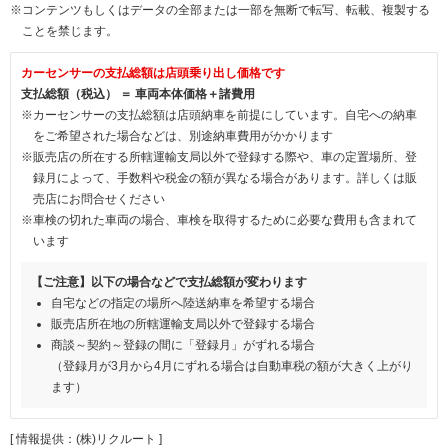
※コンテンツもしくはデータの全部または一部を無断で転写、転載、複製する
ことを禁じます。
カーセンサーの支払総額は店頭乗り出し価格です
支払総額（税込） ＝ 車両本体価格＋諸費用
※カーセンサーの支払総額は店頭納車を前提にしています。自宅への納車
をご希望された場合などは、別途納車費用がかかります
※販売店の所在する所轄運輸支局以外で登録する際や、車の定置場所、登
録月によって、手数料や税金の額が異なる場合があります。詳しくは販
売店にお問合せください
※車検の切れた車両の場合、車検を取得するために必要な費用も含まれて
います
【ご注意】以下の場合などで支払総額が変わります
自宅などの指定の場所へ陸送納車を希望する場合
販売店所在地の所轄運輸支局以外で登録する場合
商談～契約～登録の間に「登録月」がずれる場合
（登録月が3月から4月にずれる場合は自動車税の額が大きく上がり
ます）
[ 情報提供：(株)リクルート ]