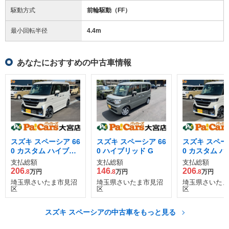
駆動方式
前輪駆動（FF）
最小回転半径
4.4
m
あなたにおすすめの中古車情報
スズキ スペーシア 66
スズキ スペーシア 66
スズキ スペーシ
0 カスタム ハイブリ
0 ハイブリッド G
0 カスタム 
ッド XSターボ
ッド XSター
支払総額
支払総額
支払総額
206
146
206
.8
万円
.8
万円
.8
万円
埼玉県さいたま市見沼
埼玉県さいたま市見沼
埼玉県さいたま
区
区
区
スズキ スペーシアの中古車をもっと見る