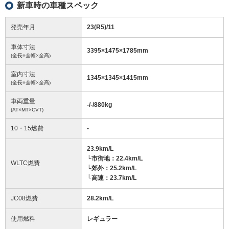
新車時の車種スペック
発売年月
23(R5)/11
車体寸法
3395
×
1475
×
1785
mm
(全長×全幅×全高)
室内寸法
1345
×
1345
×
1415
mm
(全長×全幅×全高)
車両重量
-/-/880
kg
(AT×MT×CVT)
10・15燃費
-
23.9km/L
└市街地：22.4km/L
WLTC燃費
└郊外：25.2km/L
└高速：23.7km/L
JC08燃費
28.2km/L
使用燃料
レギュラー