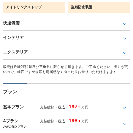
アイドリングストップ
盗難防止装置
快適装備
インテリア
エクステリア
販売は近畿2府4県及び三重県に限らせて頂きます。ご了承ください。天井が高
いので、軽四ですが後席も窮屈感なくゆったりお乗りいただけますよ♪
プラン
197
基本プラン
支払総額（税込）
.5
万円
198
Aプラン
支払総額（税込）
.1
万円
JAFご加入プラン