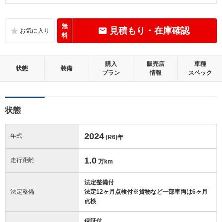
B
内装：
いたみ、汚れなどは少なく、全体的に良好な状態です。
無
見積もり・在庫確認
料
B
外装：
距離、年式相応の軽微なキズやへこみ等はあるものの、目立つものはほ
購入
販売店
車種
とんどない良好な状態です。
状態
装備
プラン
情報
スペック
この中古車の「車両品質評価書」を見る
状態
2024
年式
(R6)
年
1.0
走行距離
万km
法定整備付
法定整備
法定12ヶ月点検付※貨物など一部車両は6ヶ月
点検
保証付