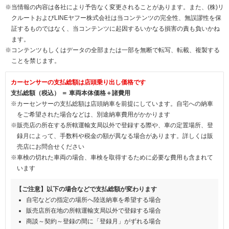
※当情報の内容は各社により予告なく変更されることがあります。また、(株)リ
クルートおよびLINEヤフー株式会社は当コンテンツの完全性、無誤謬性を保
証するものではなく、当コンテンツに起因するいかなる損害の責も負いかね
ます。
※コンテンツもしくはデータの全部または一部を無断で転写、転載、複製する
ことを禁じます。
カーセンサーの支払総額は店頭乗り出し価格です
支払総額（税込） ＝ 車両本体価格＋諸費用
※カーセンサーの支払総額は店頭納車を前提にしています。自宅への納車
をご希望された場合などは、別途納車費用がかかります
※販売店の所在する所轄運輸支局以外で登録する際や、車の定置場所、登
録月によって、手数料や税金の額が異なる場合があります。詳しくは販
売店にお問合せください
※車検の切れた車両の場合、車検を取得するために必要な費用も含まれて
います
【ご注意】以下の場合などで支払総額が変わります
自宅などの指定の場所へ陸送納車を希望する場合
販売店所在地の所轄運輸支局以外で登録する場合
商談～契約～登録の間に「登録月」がずれる場合