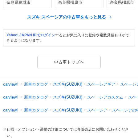
奈良県葛城市
奈良県橿原市
奈良県橿原市
スズキ スペーシアの中古車をもっと見る
Yahoo! JAPAN IDでログイン
するとお気に入りに登録や複数見積もりがで
きるようになります。
中古車トップへ
新車カタログ
スズキ(SUZUKI)
スペーシアギア
スペーシ
carview!
新車カタログ
スズキ(SUZUKI)
スペーシアカスタム
スペ
carview!
新車カタログ
スズキ(SUZUKI)
スペーシア
スペーシアの
carview!
※仕様・オプション・装備の詳細については各販売店にお問い合わせくださ
い。