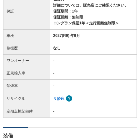
詳細については、販売店にご確認ください。
保証
保証期間：1年
保証距離：無制限
ロングラン保証1年＜走行距離無制限＞
車検
2027(R9) 年9月
修復歴
なし
ワンオーナー
-
正規輸入車
-
禁煙車
-
リサイクル
リ済込
定期点検記録簿
-
装備