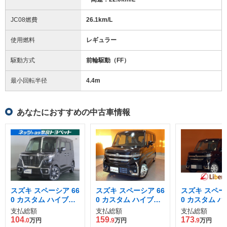
JC08燃費
26.1km/L
使用燃料
レギュラー
駆動方式
前輪駆動（FF）
最小回転半径
4.4
m
あなたにおすすめの中古車情報
スズキ スペーシア 66
スズキ スペーシア 66
スズキ スペーシ
0 カスタム ハイブリ
0 カスタム ハイブリ
0 カスタム 
ッド XSターボ
ッド GS
ッド GS
支払総額
支払総額
支払総額
104
159
173
.0
万円
.9
万円
.9
万円