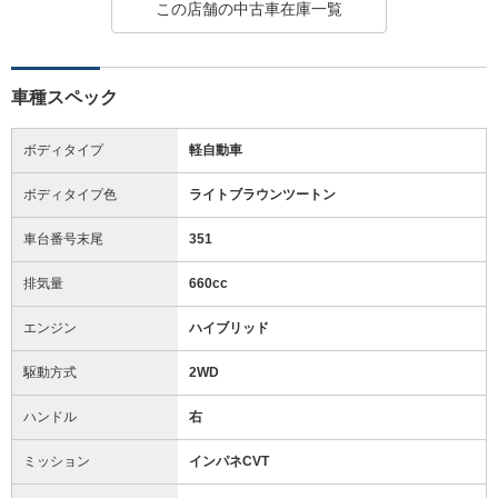
この店舗の中古車在庫一覧
車種スペック
ボディタイプ
軽自動車
ボディタイプ色
ライトブラウンツートン
車台番号末尾
351
排気量
660cc
エンジン
ハイブリッド
駆動方式
2WD
ハンドル
右
ミッション
インパネCVT