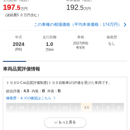
197
192
.5
.5
万円
万円
（諸経費5 .0 万円含む）
この車種の相場価格（平均本体価格：174万円）
年式
走行距離
車検
修復歴
2024
1.0
2027(R9)
なし
年9月
(R6)
万km
車両品質評価情報
トヨタU-Car品質評価制度(トヨタ自動車)の評価を受けた車両です。
4.5
B
B
総合評価：
内装：
外装：
修復歴・キズの確認はこちら
R
RA
1
2
3
3.5
4
4.5
5
6
S
4.5
総合評価：
もっと見る
走行距離が10万キロ以内で、きれいな状態です。