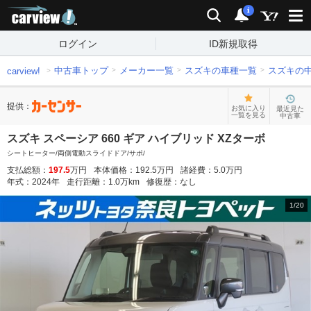
carview!
検索
通知
i
ログイン
ID新規取得
中古車トップ
メーカー一覧
スズキの車種一覧
スズキの
carview!
提供：
お気に入り
最近見た
一覧を見る
中古車
スズキ スペーシア 660 ギア ハイブリッド XZターボ
シートヒーター/両側電動スライドドア/サポ/
支払総額：
197.5
万円
本体価格：
192.5
万円
諸経費：
5.0
万円
年式：
2024
年
走行距離：
1.0
万km
修復歴：
なし
1
/
20