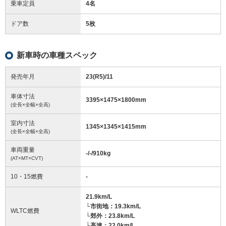
乗車定員
4名
ドア数
5枚
新車時の車種スペック
発売年月
23(R5)/11
車体寸法
3395
×
1475
×
1800
mm
(全長×全幅×全高)
室内寸法
1345
×
1345
×
1415
mm
(全長×全幅×全高)
車両重量
-/-/910
kg
(AT×MT×CVT)
10・15燃費
-
21.9km/L
└市街地：19.3km/L
WLTC燃費
└郊外：23.8km/L
└高速：22.0km/L