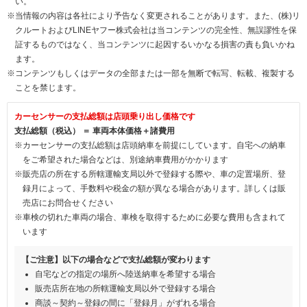
い。
※当情報の内容は各社により予告なく変更されることがあります。また、(株)リ
クルートおよびLINEヤフー株式会社は当コンテンツの完全性、無誤謬性を保
証するものではなく、当コンテンツに起因するいかなる損害の責も負いかね
ます。
※コンテンツもしくはデータの全部または一部を無断で転写、転載、複製する
ことを禁じます。
カーセンサーの支払総額は店頭乗り出し価格です
支払総額（税込） ＝ 車両本体価格＋諸費用
※カーセンサーの支払総額は店頭納車を前提にしています。自宅への納車
をご希望された場合などは、別途納車費用がかかります
※販売店の所在する所轄運輸支局以外で登録する際や、車の定置場所、登
録月によって、手数料や税金の額が異なる場合があります。詳しくは販
売店にお問合せください
※車検の切れた車両の場合、車検を取得するために必要な費用も含まれて
います
【ご注意】以下の場合などで支払総額が変わります
自宅などの指定の場所へ陸送納車を希望する場合
販売店所在地の所轄運輸支局以外で登録する場合
商談～契約～登録の間に「登録月」がずれる場合