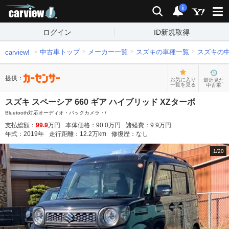
carview!
検索
通知
i
ログイン
ID新規取得
中古車トップ
メーカー一覧
スズキの車種一覧
スズキの
carview!
提供：
お気に入り
最近見た
一覧を見る
中古車
スズキ スペーシア 660 ギア ハイブリッド XZターボ
Bluetooth対応オーディオ・バックカメラ・/
支払総額：
99.9
万円
本体価格：
90.0
万円
諸経費：
9.9
万円
年式：
2019
年
走行距離：
12.2
万km
修復歴：
なし
1
/
20