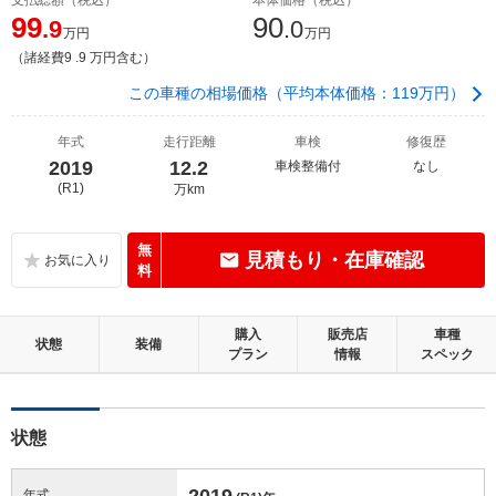
99
90
.9
.0
万円
万円
（諸経費9 .9 万円含む）
この車種の相場価格（平均本体価格：119万円）
年式
走行距離
車検
修復歴
2019
12.2
車検整備付
なし
(R1)
万km
無
見積もり・在庫確認
料
購入
販売店
車種
状態
装備
プラン
情報
スペック
状態
2019
年式