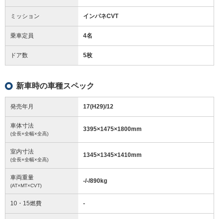
ミッション
インパネCVT
乗車定員
4名
ドア数
5枚
新車時の車種スペック
発売年月
17(H29)/12
車体寸法
3395
×
1475
×
1800
mm
(全長×全幅×全高)
室内寸法
1345
×
1345
×
1410
mm
(全長×全幅×全高)
車両重量
-/-/890
kg
(AT×MT×CVT)
10・15燃費
-