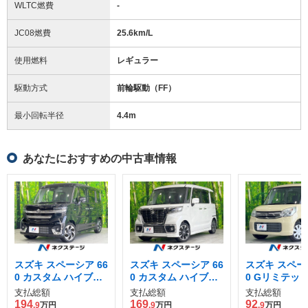
WLTC燃費
-
JC08燃費
25.6km/L
使用燃料
レギュラー
駆動方式
前輪駆動（FF）
最小回転半径
4.4
m
あなたにおすすめの中古車情報
スズキ スペーシア 66
スズキ スペーシア 66
スズキ スペーシ
0 カスタム ハイブリ
0 カスタム ハイブリ
0 Gリミテッ
ッド XS
ッド XS
支払総額
支払総額
支払総額
194
169
92
.9
万円
.9
万円
.9
万円