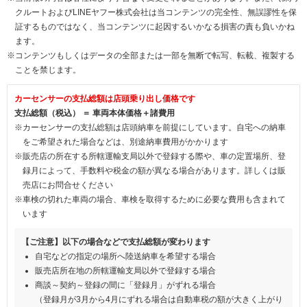
クルートおよびLINEヤフー株式会社は当コンテンツの完全性、無誤謬性を保
証するものではなく、当コンテンツに起因するいかなる損害の責も負いかね
ます。
※コンテンツもしくはデータの全部または一部を無断で転写、転載、複製する
ことを禁じます。
カーセンサーの支払総額は店頭乗り出し価格です
支払総額（税込） ＝ 車両本体価格＋諸費用
※カーセンサーの支払総額は店頭納車を前提にしています。自宅への納車
をご希望された場合などは、別途納車費用がかかります
※販売店の所在する所轄運輸支局以外で登録する際や、車の定置場所、登
録月によって、手数料や税金の額が異なる場合があります。詳しくは販
売店にお問合せください
※車検の切れた車両の場合、車検を取得するために必要な費用も含まれて
います
【ご注意】以下の場合などで支払総額が変わります
自宅などの指定の場所へ陸送納車を希望する場合
販売店所在地の所轄運輸支局以外で登録する場合
商談～契約～登録の間に「登録月」がずれる場合
（登録月が3月から4月にずれる場合は自動車税の額が大きく上がり