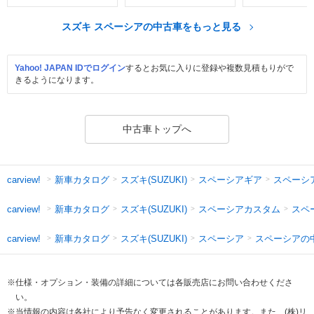
スズキ スペーシアの中古車をもっと見る
Yahoo! JAPAN IDでログイン
するとお気に入りに登録や複数見積もりがで
きるようになります。
中古車トップへ
新車カタログ
スズキ(SUZUKI)
スペーシアギア
スペーシ
carview!
新車カタログ
スズキ(SUZUKI)
スペーシアカスタム
スペ
carview!
新車カタログ
スズキ(SUZUKI)
スペーシア
スペーシアの
carview!
※仕様・オプション・装備の詳細については各販売店にお問い合わせくださ
い。
※当情報の内容は各社により予告なく変更されることがあります。また、(株)リ