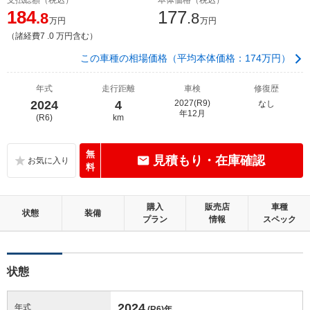
184
177
.8
.8
万円
万円
（諸経費7 .0 万円含む）
この車種の相場価格（平均本体価格：174万円）
年式
走行距離
車検
修復歴
2024
4
2027(R9)
なし
年12月
(R6)
km
無
見積もり・在庫確認
料
購入
販売店
車種
状態
装備
プラン
情報
スペック
状態
2024
年式
(R6)
年