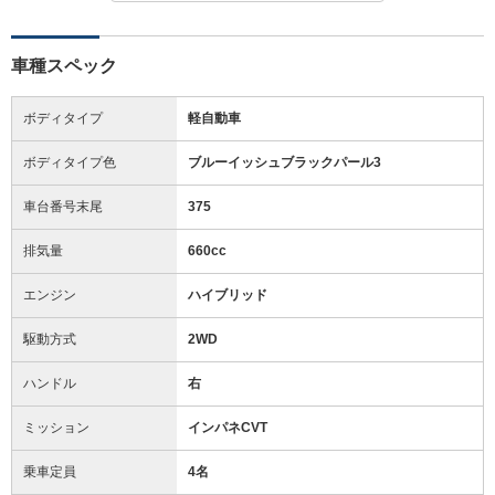
車種スペック
ボディタイプ
軽自動車
ボディタイプ色
ブルーイッシュブラックパール3
車台番号末尾
375
排気量
660cc
エンジン
ハイブリッド
駆動方式
2WD
ハンドル
右
ミッション
インパネCVT
乗車定員
4名