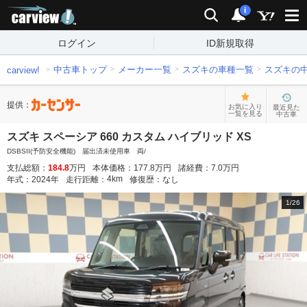
carview!
検索
通知
i
ログイン
ID新規取得
中古車トップ
メーカー一覧
スズキの車種一覧
スズキの
carview!
提供：
お気に入り
最近見た
一覧を見る
中古車
スズキ スペーシア 660 カスタム ハイブリッド XS
DSBSII(予防安全機能) 届出済未使用車 両/
支払総額：
184.8
万円
本体価格：
177.8
万円
諸経費：
7.0
万円
4
km
年式：
2024
年
走行距離：
修復歴：
なし
1
/
26