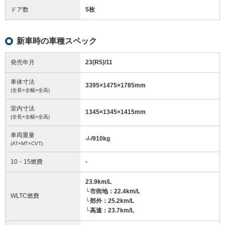
ドア数
5枚
新車時の車種スペック
発売年月
23(R5)/11
車体寸法
3395
×
1475
×
1785
mm
(全長×全幅×全高)
室内寸法
1345
×
1345
×
1415
mm
(全長×全幅×全高)
車両重量
-/-/910
kg
(AT×MT×CVT)
10・15燃費
-
23.9km/L
└市街地：22.4km/L
WLTC燃費
└郊外：25.2km/L
└高速：23.7km/L