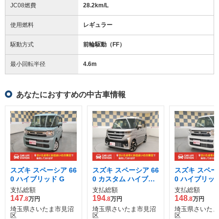
JC08燃費
28.2km/L
使用燃料
レギュラー
駆動方式
前輪駆動（FF）
最小回転半径
4.6
m
あなたにおすすめの中古車情報
スズキ スペーシア 66
スズキ スペーシア 66
スズキ スペーシ
0 ハイブリッド G
0 カスタム ハイブリ
0 ハイブリッド
ッド XS
支払総額
支払総額
支払総額
147
194
148
.8
万円
.8
万円
.8
万円
埼玉県さいたま市見沼
埼玉県さいたま市見沼
埼玉県さいたま
区
区
区