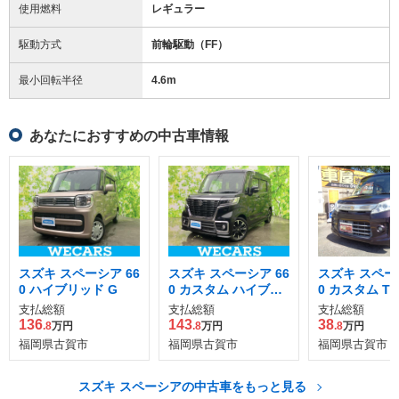
使用燃料
レギュラー
駆動方式
前輪駆動（FF）
最小回転半径
4.6
m
あなたにおすすめの中古車情報
スズキ スペーシア 66
スズキ スペーシア 66
スズキ スペーシ
0 ハイブリッド G
0 カスタム ハイブリ
0 カスタム TS
ッド XS
支払総額
支払総額
支払総額
136
143
38
.8
万円
.8
万円
.8
万円
福岡県古賀市
福岡県古賀市
福岡県古賀市
スズキ スペーシアの中古車をもっと見る