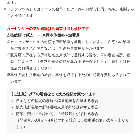
ます。
※コンテンツもしくはデータの全部または一部を無断で転写、転載、複製する
ことを禁じます。
カーセンサーの支払総額は店頭乗り出し価格です
支払総額（税込） ＝ 車両本体価格＋諸費用
※カーセンサーの支払総額は店頭納車を前提にしています。自宅への納車
をご希望された場合などは、別途納車費用がかかります
※販売店の所在する所轄運輸支局以外で登録する際や、車の定置場所、登
録月によって、手数料や税金の額が異なる場合があります。詳しくは販
売店にお問合せください
※車検の切れた車両の場合、車検を取得するために必要な費用も含まれて
います
【ご注意】以下の場合などで支払総額が変わります
自宅などの指定の場所へ陸送納車を希望する場合
販売店所在地の所轄運輸支局以外で登録する場合
商談～契約～登録の間に「登録月」がずれる場合
（登録月が3月から4月にずれる場合は自動車税の額が大きく上がり
ます）