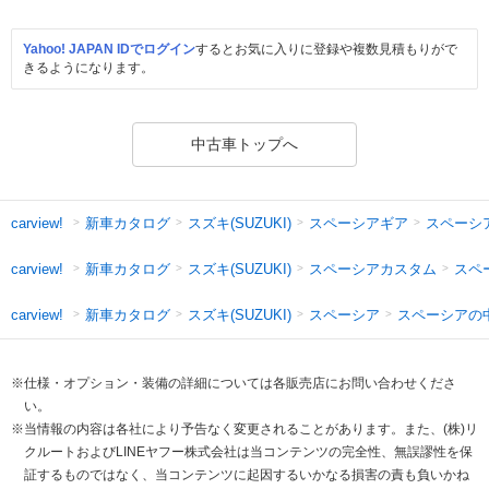
Yahoo! JAPAN IDでログイン
するとお気に入りに登録や複数見積もりがで
きるようになります。
中古車トップへ
新車カタログ
スズキ(SUZUKI)
スペーシアギア
スペーシ
carview!
新車カタログ
スズキ(SUZUKI)
スペーシアカスタム
スペ
carview!
新車カタログ
スズキ(SUZUKI)
スペーシア
スペーシアの
carview!
※仕様・オプション・装備の詳細については各販売店にお問い合わせくださ
い。
※当情報の内容は各社により予告なく変更されることがあります。また、(株)リ
クルートおよびLINEヤフー株式会社は当コンテンツの完全性、無誤謬性を保
証するものではなく、当コンテンツに起因するいかなる損害の責も負いかね