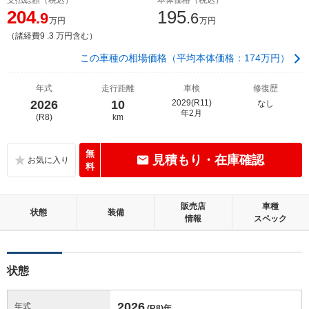
204
195
.9
.6
万円
万円
（諸経費9 .3 万円含む）
この車種の相場価格（平均本体価格：174万円）
年式
走行距離
車検
修復歴
2026
10
2029(R11)
なし
年2月
(R8)
km
無
見積もり・在庫確認
料
販売店
車種
状態
装備
情報
スペック
状態
2026
年式
(R8)
年