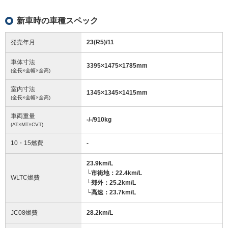
新車時の車種スペック
発売年月
23(R5)/11
車体寸法
3395
×
1475
×
1785
mm
(全長×全幅×全高)
室内寸法
1345
×
1345
×
1415
mm
(全長×全幅×全高)
車両重量
-/-/910
kg
(AT×MT×CVT)
10・15燃費
-
23.9km/L
└市街地：22.4km/L
WLTC燃費
└郊外：25.2km/L
└高速：23.7km/L
JC08燃費
28.2km/L