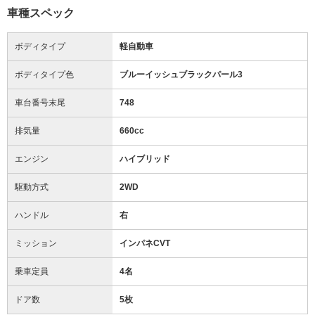
車種スペック
ボディタイプ
軽自動車
ボディタイプ色
ブルーイッシュブラックパール3
車台番号末尾
748
排気量
660cc
エンジン
ハイブリッド
駆動方式
2WD
ハンドル
右
ミッション
インパネCVT
乗車定員
4名
ドア数
5枚