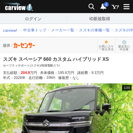
carview!
検索
通知
i
ログイン
ID新規取得
中古車トップ
メーカー一覧
スズキの車種一覧
スズキの
carview!
提供：
お気に入り
最近見た
一覧を見る
中古車
スズキ スペーシア 660 カスタム ハイブリッド XS
セーフティサポート(スズキ)/両側電動スラ/
支払総額：
204.9
万円
本体価格：
195.6
万円
諸経費：
9.3
万円
10
km
年式：
2026
年
走行距離：
修復歴：
なし
1
/
20