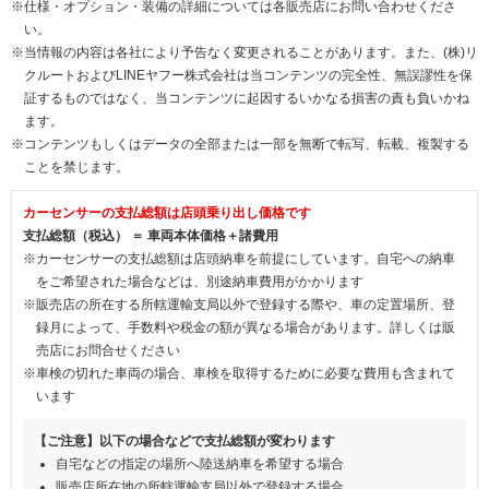
※仕様・オプション・装備の詳細については各販売店にお問い合わせくださ
い。
※当情報の内容は各社により予告なく変更されることがあります。また、(株)リ
クルートおよびLINEヤフー株式会社は当コンテンツの完全性、無誤謬性を保
証するものではなく、当コンテンツに起因するいかなる損害の責も負いかね
ます。
※コンテンツもしくはデータの全部または一部を無断で転写、転載、複製する
ことを禁じます。
カーセンサーの支払総額は店頭乗り出し価格です
支払総額（税込） ＝ 車両本体価格＋諸費用
※カーセンサーの支払総額は店頭納車を前提にしています。自宅への納車
をご希望された場合などは、別途納車費用がかかります
※販売店の所在する所轄運輸支局以外で登録する際や、車の定置場所、登
録月によって、手数料や税金の額が異なる場合があります。詳しくは販
売店にお問合せください
※車検の切れた車両の場合、車検を取得するために必要な費用も含まれて
います
【ご注意】以下の場合などで支払総額が変わります
自宅などの指定の場所へ陸送納車を希望する場合
販売店所在地の所轄運輸支局以外で登録する場合