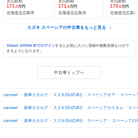
支払総額
支払総額
支払総額
171
171
170
.0
万円
.6
万円
.6
万円
北海道北広島市
北海道北広島市
北海道北広島市
スズキ スペーシアの中古車をもっと見る
Yahoo! JAPAN IDでログイン
するとお気に入りに登録や複数見積もりがで
きるようになります。
中古車トップへ
新車カタログ
スズキ(SUZUKI)
スペーシアギア
スペーシ
carview!
新車カタログ
スズキ(SUZUKI)
スペーシアカスタム
スペ
carview!
新車カタログ
スズキ(SUZUKI)
スペーシア
スペーシアの
carview!