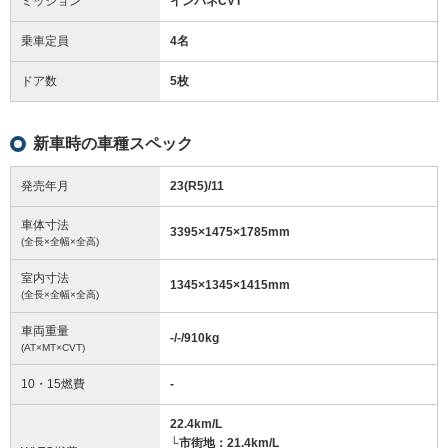
ミッション
インパネCVT
乗車定員
4名
ドア数
5枚
新車時の車種スペック
発売年月
23(R5)/11
車体寸法
3395
×
1475
×
1785
mm
(全長×全幅×全高)
室内寸法
1345
×
1345
×
1415
mm
(全長×全幅×全高)
車両重量
-/-/910
kg
(AT×MT×CVT)
10・15燃費
-
22.4km/L
└市街地：21.4km/L