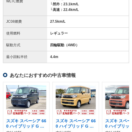
WLTC燃費
└郊外：23.1km/L
└高速：22.4km/L
JC08燃費
27.5km/L
使用燃料
レギュラー
駆動方式
四輪駆動（4WD）
最小回転半径
4.4
m
あなたにおすすめの中古車情報
スズキ スペーシア 66
スズキ スペーシア 66
スズキ スペーシ
0 ハイブリッド G 4W
0 ハイブリッド G 4W
0 ハイブリッド
D
D
D