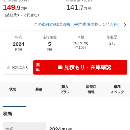
149
141
.9
.7
万円
万円
（諸経費8 .2 万円含む）
この車種の相場価格（平均本体価格：174万円）
年式
走行距離
車検
修復歴
2024
5
2027(R9)
なし
年10月
(R6)
km
無
見積もり・在庫確認
料
購入
販売店
車種
状態
装備
プラン
情報
スペック
状態
2024
年式
(R6)
年