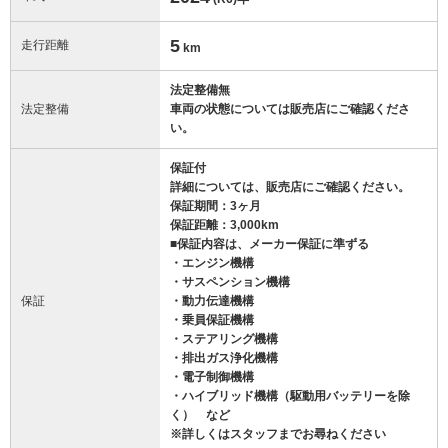
5
走行距離
km
法定整備無
法定整備
車両の状態については販売店にご確認くださ
い。
保証付
詳細については、販売店にご確認ください。
保証期間：3ヶ月
保証距離：3,000km
■保証内容は、メーカー保証に準ずる
・エンジン機構
・サスペンション機構
保証
・動力伝達機構
・乗員保証機構
・ステアリング機構
・排出ガス浄化機構
・電子制御機構
・ハイブリッド機構（駆動用バッテリーを除
く） など
※詳しくはスタッフまでお尋ねください