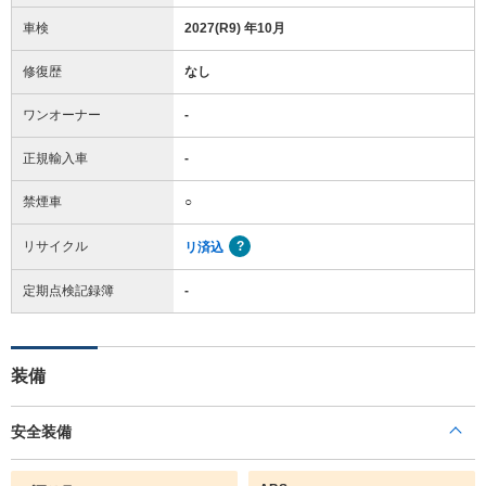
車検
2027(R9) 年10月
修復歴
なし
ワンオーナー
-
正規輸入車
-
禁煙車
○
リサイクル
リ済込
定期点検記録簿
-
装備
安全装備