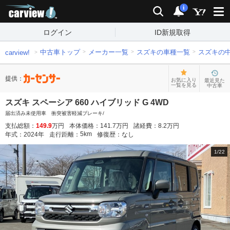
carview!
検索
通知
i
ログイン
ID新規取得
中古車トップ
メーカー一覧
スズキの車種一覧
スズキの
carview!
提供：
お気に入り
最近見た
一覧を見る
中古車
スズキ スペーシア 660 ハイブリッド G 4WD
届出済み未使用車 衝突被害軽減ブレーキ/
支払総額：
149.9
万円
本体価格：
141.7
万円
諸経費：
8.2
万円
5
km
年式：
2024
年
走行距離：
修復歴：
なし
1
/
22