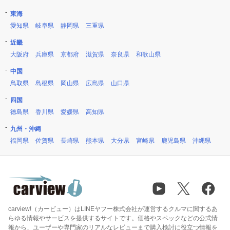
東海
愛知県
岐阜県
静岡県
三重県
近畿
大阪府
兵庫県
京都府
滋賀県
奈良県
和歌山県
中国
鳥取県
島根県
岡山県
広島県
山口県
四国
徳島県
香川県
愛媛県
高知県
九州・沖縄
福岡県
佐賀県
長崎県
熊本県
大分県
宮崎県
鹿児島県
沖縄県
carview!（カービュー）はLINEヤフー株式会社が運営するクルマに関するあ
らゆる情報やサービスを提供するサイトです。価格やスペックなどの公式情
報から、ユーザーや専門家のリアルなレビューまで購入検討に役立つ情報を