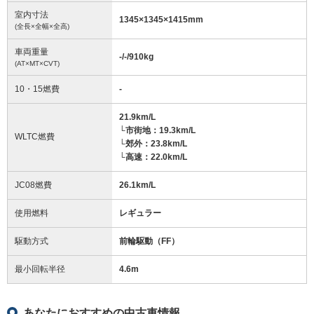
室内寸法
1345
×
1345
×
1415
mm
(全長×全幅×全高)
車両重量
-/-/910
kg
(AT×MT×CVT)
10・15燃費
-
21.9km/L
└市街地：19.3km/L
WLTC燃費
└郊外：23.8km/L
└高速：22.0km/L
JC08燃費
26.1km/L
使用燃料
レギュラー
駆動方式
前輪駆動（FF）
最小回転半径
4.6
m
あなたにおすすめの中古車情報