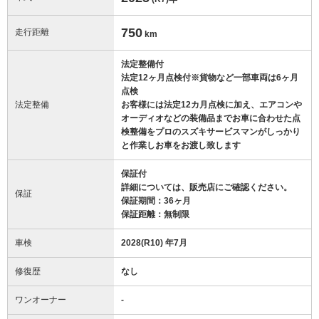
750
走行距離
km
法定整備付
法定12ヶ月点検付※貨物など一部車両は6ヶ月
点検
法定整備
お客様には法定12カ月点検に加え、エアコンや
オーディオなどの装備品までお車に合わせた点
検整備をプロのスズキサービスマンがしっかり
と作業しお車をお渡し致します
保証付
詳細については、販売店にご確認ください。
保証
保証期間：36ヶ月
保証距離：無制限
車検
2028(R10) 年7月
修復歴
なし
ワンオーナー
-