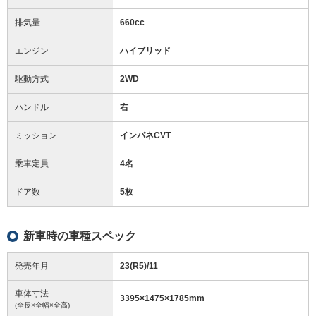
排気量
660cc
エンジン
ハイブリッド
駆動方式
2WD
ハンドル
右
ミッション
インパネCVT
乗車定員
4名
ドア数
5枚
新車時の車種スペック
発売年月
23(R5)/11
車体寸法
3395
×
1475
×
1785
mm
(全長×全幅×全高)