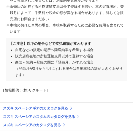
をご希望された場合などは、別途納車費用がかかります
※販売店の所在する所轄運輸支局以外で登録する際や、車の定置場所、登
録月によって、手数料や税金の額が異なる場合があります。詳しくは販
売店にお問合せください
※車検の切れた車両の場合、車検を取得するために必要な費用も含まれて
います
【ご注意】以下の場合などで支払総額が変わります
自宅などの指定の場所へ陸送納車を希望する場合
販売店所在地の所轄運輸支局以外で登録する場合
商談～契約～登録の間に「登録月」がずれる場合
（登録月が3月から4月にずれる場合は自動車税の額が大きく上がり
ます）
[ 情報提供：(株)リクルート ]
スズキ スペーシアギアのカタログを見る
スズキ スペーシアカスタムのカタログを見る
スズキ スペーシアのカタログを見る