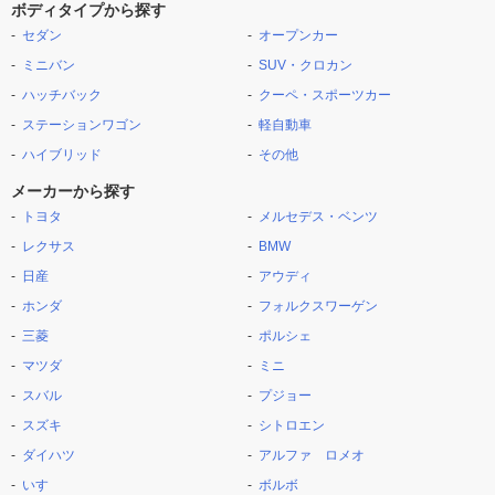
ボディタイプから探す
セダン
オープンカー
ミニバン
SUV・クロカン
ハッチバック
クーペ・スポーツカー
ステーションワゴン
軽自動車
ハイブリッド
その他
メーカーから探す
トヨタ
メルセデス・ベンツ
レクサス
BMW
日産
アウディ
ホンダ
フォルクスワーゲン
三菱
ポルシェ
マツダ
ミニ
スバル
プジョー
スズキ
シトロエン
ダイハツ
アルファ ロメオ
いすゞ
ボルボ