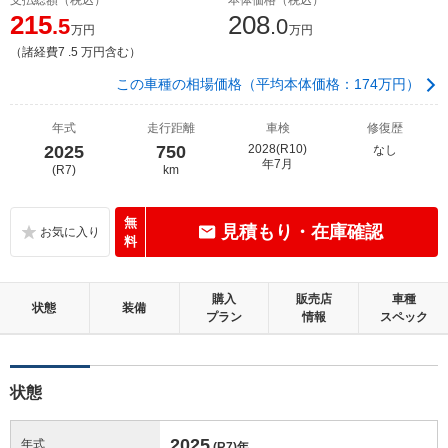
215
208
.5
.0
万円
万円
（諸経費7 .5 万円含む）
この車種の相場価格（平均本体価格：174万円）
年式
走行距離
車検
修復歴
2025
750
2028(R10)
なし
年7月
(R7)
km
無
見積もり・在庫確認
料
購入
販売店
車種
状態
装備
プラン
情報
スペック
状態
2025
年式
(R7)
年