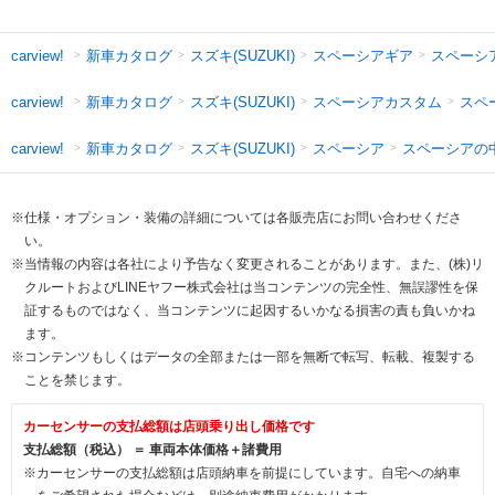
新車カタログ
スズキ(SUZUKI)
スペーシアギア
スペーシ
carview!
新車カタログ
スズキ(SUZUKI)
スペーシアカスタム
スペ
carview!
新車カタログ
スズキ(SUZUKI)
スペーシア
スペーシアの
carview!
※仕様・オプション・装備の詳細については各販売店にお問い合わせくださ
い。
※当情報の内容は各社により予告なく変更されることがあります。また、(株)リ
クルートおよびLINEヤフー株式会社は当コンテンツの完全性、無誤謬性を保
証するものではなく、当コンテンツに起因するいかなる損害の責も負いかね
ます。
※コンテンツもしくはデータの全部または一部を無断で転写、転載、複製する
ことを禁じます。
カーセンサーの支払総額は店頭乗り出し価格です
支払総額（税込） ＝ 車両本体価格＋諸費用
※カーセンサーの支払総額は店頭納車を前提にしています。自宅への納車