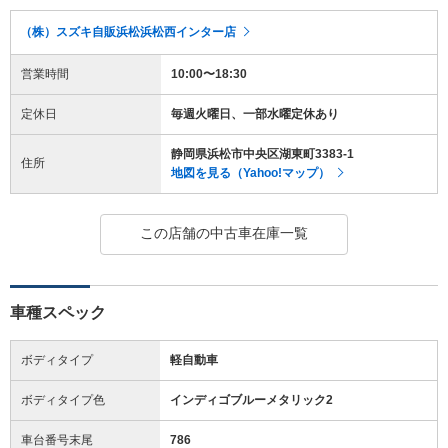
（株）スズキ自販浜松浜松西インター店
営業時間
10:00〜18:30
定休日
毎週火曜日、一部水曜定休あり
静岡県浜松市中央区湖東町3383-1
住所
地図を見る（Yahoo!マップ）
この店舗の中古車在庫一覧
車種スペック
ボディタイプ
軽自動車
ボディタイプ色
インディゴブルーメタリック2
車台番号末尾
786