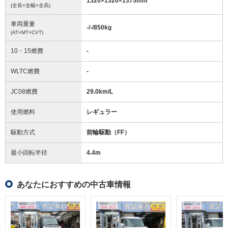
1320
×
1320
×
1375
mm
(全長×全幅×全高)
車両重量
-/-/850
kg
(AT×MT×CVT)
10・15燃費
-
WLTC燃費
-
JC08燃費
29.0km/L
使用燃料
レギュラー
駆動方式
前輪駆動（FF）
最小回転半径
4.4
m
あなたにおすすめの中古車情報