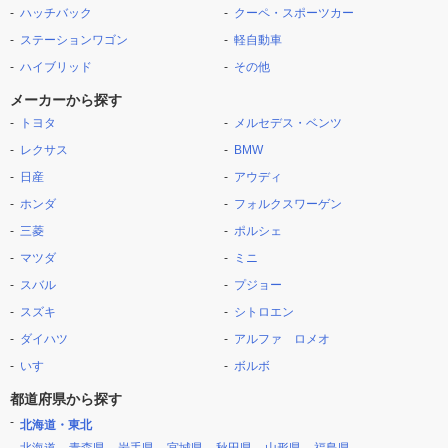
ハッチバック
クーペ・スポーツカー
ステーションワゴン
軽自動車
ハイブリッド
その他
メーカーから探す
トヨタ
メルセデス・ベンツ
レクサス
BMW
日産
アウディ
ホンダ
フォルクスワーゲン
三菱
ポルシェ
マツダ
ミニ
スバル
プジョー
スズキ
シトロエン
ダイハツ
アルファ ロメオ
いすゞ
ボルボ
都道府県から探す
北海道・東北