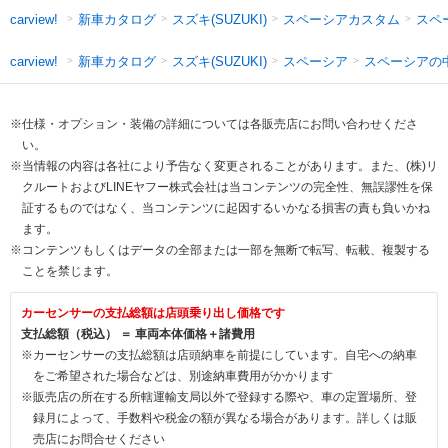
新車カタログ
スズキ(SUZUKI)
スペーシアカスタム
スペ
carview!
新車カタログ
スズキ(SUZUKI)
スペーシア
スペーシアの
carview!
※仕様・オプション・装備の詳細については各販売店にお問い合わせくださ
い。
※当情報の内容は各社により予告なく変更されることがあります。また、(株)リ
クルートおよびLINEヤフー株式会社は当コンテンツの完全性、無誤謬性を保
証するものではなく、当コンテンツに起因するいかなる損害の責も負いかね
ます。
※コンテンツもしくはデータの全部または一部を無断で転写、転載、複製する
ことを禁じます。
カーセンサーの支払総額は店頭乗り出し価格です
支払総額（税込） ＝ 車両本体価格＋諸費用
※カーセンサーの支払総額は店頭納車を前提にしています。自宅への納車
をご希望された場合などは、別途納車費用がかかります
※販売店の所在する所轄運輸支局以外で登録する際や、車の定置場所、登
録月によって、手数料や税金の額が異なる場合があります。詳しくは販
売店にお問合せください