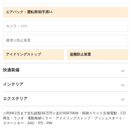
エアバック：運転席/助手席/-/-
カメラ：-/-/-/-
横滑り防止装置
アイドリングストップ
盗難防止装置
快適装備
インテリア
エクステリア
☆R9年2月まで支払総額36万円☆走行40970KM・両側スライド左側電動・CD
再生・ラジオ・電動格納ミラー・アイドリングストップ・プッシュスタート・
スマートキー・AAC・PS・PW