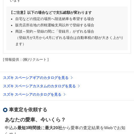
います
【ご注意】以下の場合などで支払総額が変わります
自宅などの指定の場所へ陸送納車を希望する場合
販売店所在地の所轄運輸支局以外で登録する場合
商談～契約～登録の間に「登録月」がずれる場合
（登録月が3月から4月にずれる場合は自動車税の額が大きく上がり
ます）
[ 情報提供：(株)リクルート ]
スズキ スペーシアギアのカタログを見る
スズキ スペーシアカスタムのカタログを見る
スズキ スペーシアのカタログを見る
車査定を依頼する
あなたの愛車、今いくら？
申込み
最短3時間後
に
最大20社
から愛車の査定結果をWebでお知
らせ！