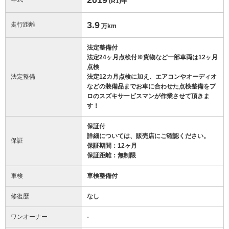
(R1)
年
3.9
走行距離
万km
法定整備付
法定24ヶ月点検付※貨物など一部車両は12ヶ月
点検
法定整備
法定12カ月点検に加え、エアコンやオーディオ
などの装備品までお車に合わせた点検整備をプ
ロのスズキサービスマンが作業させて頂きま
す！
保証付
詳細については、販売店にご確認ください。
保証
保証期間：12ヶ月
保証距離：無制限
車検
車検整備付
修復歴
なし
ワンオーナー
-