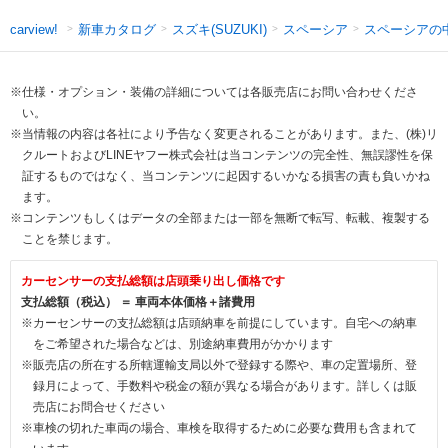
新車カタログ
スズキ(SUZUKI)
スペーシア
スペーシアの
carview!
※仕様・オプション・装備の詳細については各販売店にお問い合わせくださ
い。
※当情報の内容は各社により予告なく変更されることがあります。また、(株)リ
クルートおよびLINEヤフー株式会社は当コンテンツの完全性、無誤謬性を保
証するものではなく、当コンテンツに起因するいかなる損害の責も負いかね
ます。
※コンテンツもしくはデータの全部または一部を無断で転写、転載、複製する
ことを禁じます。
カーセンサーの支払総額は店頭乗り出し価格です
支払総額（税込） ＝ 車両本体価格＋諸費用
※カーセンサーの支払総額は店頭納車を前提にしています。自宅への納車
をご希望された場合などは、別途納車費用がかかります
※販売店の所在する所轄運輸支局以外で登録する際や、車の定置場所、登
録月によって、手数料や税金の額が異なる場合があります。詳しくは販
売店にお問合せください
※車検の切れた車両の場合、車検を取得するために必要な費用も含まれて