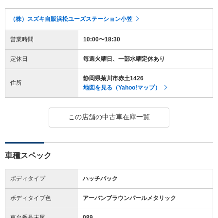
（株）スズキ自販浜松ユーズステーション小笠
営業時間
10:00〜18:30
定休日
毎週火曜日、一部水曜定休あり
静岡県菊川市赤土1426
住所
地図を見る（Yahoo!マップ）
この店舗の中古車在庫一覧
車種スペック
ボディタイプ
ハッチバック
ボディタイプ色
アーバンブラウンパールメタリック
車台番号末尾
089