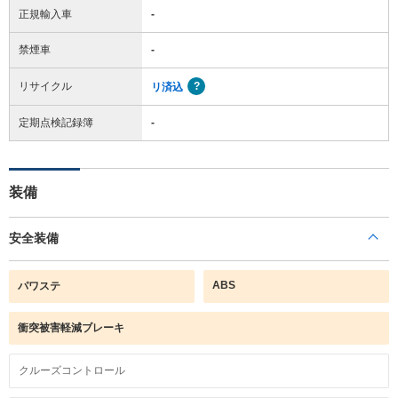
正規輸入車
-
禁煙車
-
リサイクル
リ済込
定期点検記録簿
-
装備
安全装備
ABS
パワステ
衝突被害軽減ブレーキ
クルーズコントロール