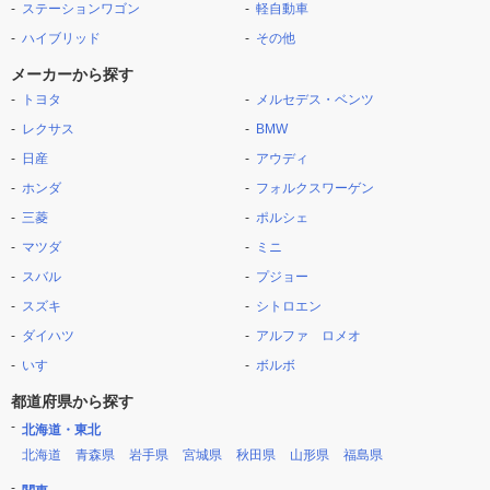
ステーションワゴン
軽自動車
ハイブリッド
その他
メーカーから探す
トヨタ
メルセデス・ベンツ
レクサス
BMW
日産
アウディ
ホンダ
フォルクスワーゲン
三菱
ポルシェ
マツダ
ミニ
スバル
プジョー
スズキ
シトロエン
ダイハツ
アルファ ロメオ
いすゞ
ボルボ
都道府県から探す
北海道・東北
北海道
青森県
岩手県
宮城県
秋田県
山形県
福島県