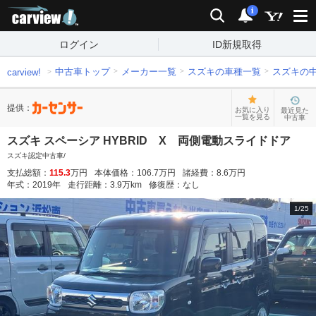
carview!
検索
通知
i
ログイン
ID新規取得
中古車トップ
メーカー一覧
スズキの車種一覧
スズキの
carview!
提供：
お気に入り
最近見た
一覧を見る
中古車
スズキ スペーシア HYBRID X 両側電動スライドドア
スズキ認定中古車/
支払総額：
115.3
万円
本体価格：
106.7
万円
諸経費：
8.6
万円
年式：
2019
年
走行距離：
3.9
万km
修復歴：
なし
1
/
25