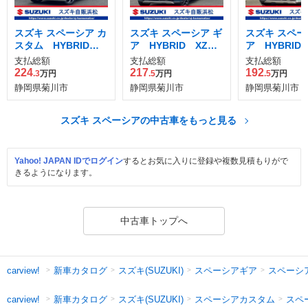
スズキ スペーシア カ
スズキ スペーシア ギ
スズキ スペー
スタム HYBRID X
ア HYBRID XZタ
ア HYBRID
Sターボ
ーボ 全方位カ
WD ナビ
支払総額
支払総額
支払総額
224
217
192
.3
万円
.5
万円
.5
万円
静岡県菊川市
静岡県菊川市
静岡県菊川市
スズキ スペーシアの中古車をもっと見る
Yahoo! JAPAN IDでログイン
するとお気に入りに登録や複数見積もりがで
きるようになります。
中古車トップへ
新車カタログ
スズキ(SUZUKI)
スペーシアギア
スペーシ
carview!
新車カタログ
スズキ(SUZUKI)
スペーシアカスタム
スペ
carview!