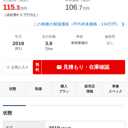
115
106
.3
.7
万円
万円
（諸経費8 .6 万円含む）
この車種の相場価格（平均本体価格：134万円）
年式
走行距離
車検
修復歴
2019
3.9
車検整備付
なし
(R1)
万km
無
見積もり・在庫確認
料
購入
販売店
車種
状態
装備
プラン
情報
スペック
状態
2019
年式