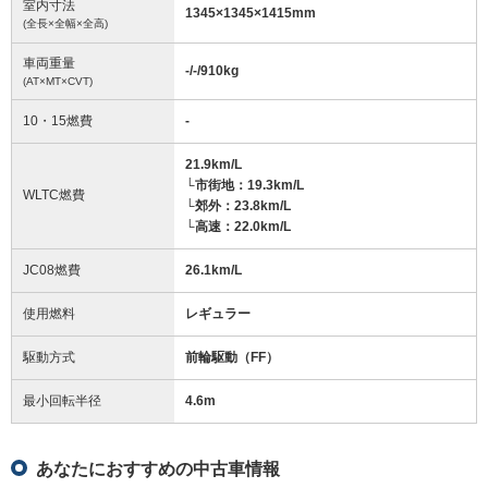
室内寸法
1345
×
1345
×
1415
mm
(全長×全幅×全高)
車両重量
-/-/910
kg
(AT×MT×CVT)
10・15燃費
-
21.9km/L
└市街地：19.3km/L
WLTC燃費
└郊外：23.8km/L
└高速：22.0km/L
JC08燃費
26.1km/L
使用燃料
レギュラー
駆動方式
前輪駆動（FF）
最小回転半径
4.6
m
あなたにおすすめの中古車情報