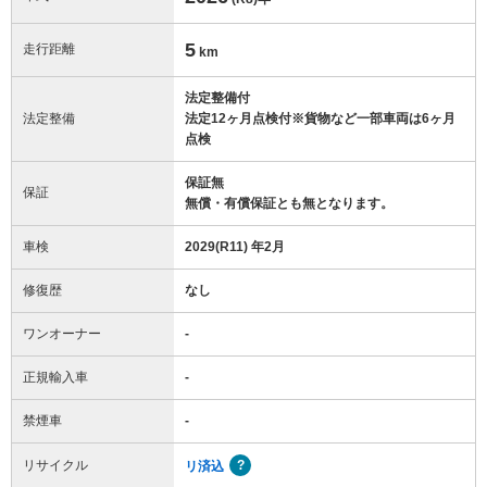
5
走行距離
km
法定整備付
法定整備
法定12ヶ月点検付※貨物など一部車両は6ヶ月
点検
保証無
保証
無償・有償保証とも無となります。
車検
2029(R11) 年2月
修復歴
なし
ワンオーナー
-
正規輸入車
-
禁煙車
-
リサイクル
リ済込