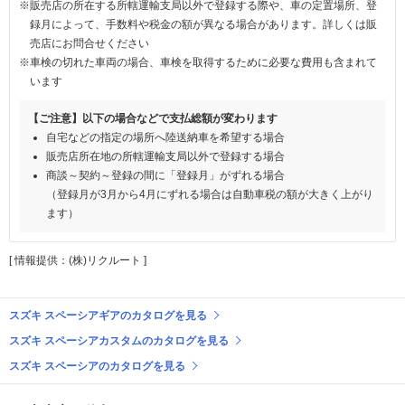
※販売店の所在する所轄運輸支局以外で登録する際や、車の定置場所、登
録月によって、手数料や税金の額が異なる場合があります。詳しくは販
売店にお問合せください
※車検の切れた車両の場合、車検を取得するために必要な費用も含まれて
います
【ご注意】以下の場合などで支払総額が変わります
自宅などの指定の場所へ陸送納車を希望する場合
販売店所在地の所轄運輸支局以外で登録する場合
商談～契約～登録の間に「登録月」がずれる場合
（登録月が3月から4月にずれる場合は自動車税の額が大きく上がり
ます）
[ 情報提供：(株)リクルート ]
スズキ スペーシアギアのカタログを見る
スズキ スペーシアカスタムのカタログを見る
スズキ スペーシアのカタログを見る