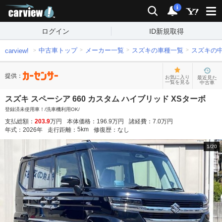
carview!
検索
通知
i
ログイン
ID新規取得
中古車トップ
メーカー一覧
スズキの車種一覧
スズキの
carview!
提供：
お気に入り
最近見た
一覧を見る
中古車
スズキ スペーシア 660 カスタム ハイブリッド XSターボ
登録済未使用車！/洗車機利用OK/
支払総額：
203.9
万円
本体価格：
196.9
万円
諸経費：
7.0
万円
5
km
年式：
2026
年
走行距離：
修復歴：
なし
1
/
20