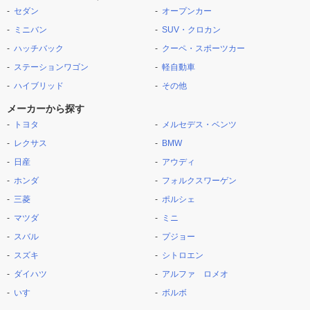
セダン
オープンカー
ミニバン
SUV・クロカン
ハッチバック
クーペ・スポーツカー
ステーションワゴン
軽自動車
ハイブリッド
その他
メーカーから探す
トヨタ
メルセデス・ベンツ
レクサス
BMW
日産
アウディ
ホンダ
フォルクスワーゲン
三菱
ポルシェ
マツダ
ミニ
スバル
プジョー
スズキ
シトロエン
ダイハツ
アルファ ロメオ
いすゞ
ボルボ