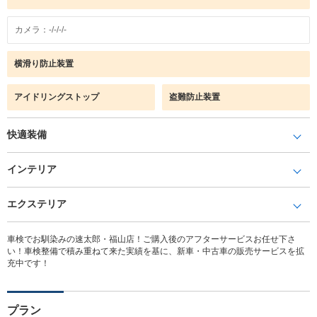
カメラ：-/-/-/-
横滑り防止装置
アイドリングストップ
盗難防止装置
快適装備
インテリア
エクステリア
車検でお馴染みの速太郎・福山店！ご購入後のアフターサービスお任せ下さ
い！車検整備で積み重ねて来た実績を基に、新車・中古車の販売サービスを拡
充中です！
プラン