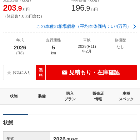
203
196
.9
.9
万円
万円
（諸経費7 .0 万円含む）
この車種の相場価格（平均本体価格：174万円）
年式
走行距離
車検
修復歴
2026
5
2029(R11)
なし
年2月
(R8)
km
無
見積もり・在庫確認
料
購入
販売店
車種
状態
装備
プラン
情報
スペック
状態
2026
年式
(R8)
年