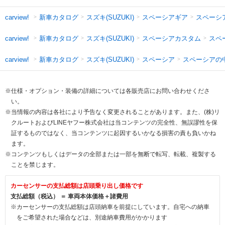
新車カタログ
スズキ(SUZUKI)
スペーシアギア
スペーシ
carview!
新車カタログ
スズキ(SUZUKI)
スペーシアカスタム
スペ
carview!
新車カタログ
スズキ(SUZUKI)
スペーシア
スペーシアの
carview!
※仕様・オプション・装備の詳細については各販売店にお問い合わせくださ
い。
※当情報の内容は各社により予告なく変更されることがあります。また、(株)リ
クルートおよびLINEヤフー株式会社は当コンテンツの完全性、無誤謬性を保
証するものではなく、当コンテンツに起因するいかなる損害の責も負いかね
ます。
※コンテンツもしくはデータの全部または一部を無断で転写、転載、複製する
ことを禁じます。
カーセンサーの支払総額は店頭乗り出し価格です
支払総額（税込） ＝ 車両本体価格＋諸費用
※カーセンサーの支払総額は店頭納車を前提にしています。自宅への納車
をご希望された場合などは、別途納車費用がかかります