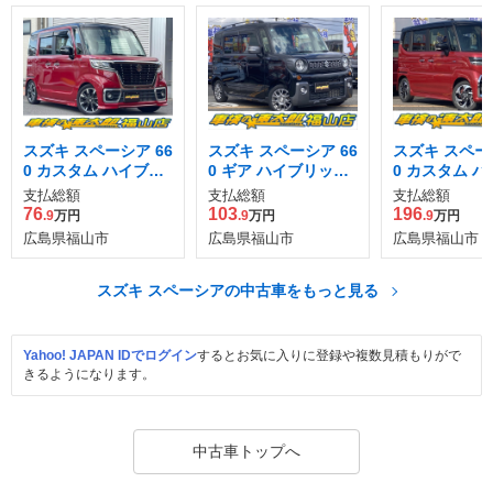
スズキ スペーシア 66
スズキ スペーシア 66
スズキ スペーシ
0 カスタム ハイブリ
0 ギア ハイブリッド
0 カスタム 
ッド XS
XZ
ッド XS
支払総額
支払総額
支払総額
76
103
196
.9
万円
.9
万円
.9
万円
広島県福山市
広島県福山市
広島県福山市
スズキ スペーシアの中古車をもっと見る
Yahoo! JAPAN IDでログイン
するとお気に入りに登録や複数見積もりがで
きるようになります。
中古車トップへ