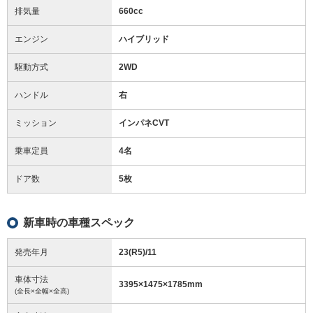
排気量
660cc
エンジン
ハイブリッド
駆動方式
2WD
ハンドル
右
ミッション
インパネCVT
乗車定員
4名
ドア数
5枚
新車時の車種スペック
発売年月
23(R5)/11
車体寸法
3395
×
1475
×
1785
mm
(全長×全幅×全高)