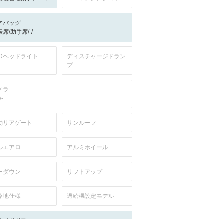
アバッグ
席/助手席/-/-
EDヘッドライト
ディスチャージドラン
プ
メラ
/-
動リアゲート
サンルーフ
ルエアロ
アルミホイール
ーダウン
リフトアップ
冷地仕様
過給機設定モデル