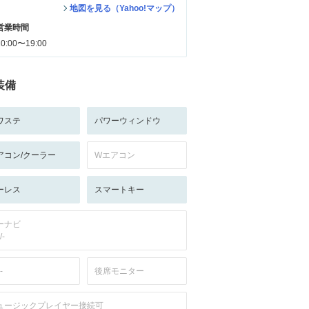
地図を見る（Yahoo!マップ）
営業時間
10:00〜19:00
装備
ワステ
パワーウィンドウ
アコン/クーラー
Wエアコン
ーレス
スマートキー
ーナビ
/-
-
後席モニター
ュージックプレイヤー接続可