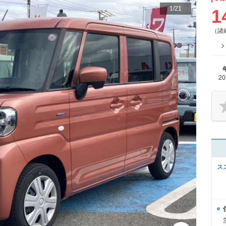
1
/
21
1
（諸
2
ス