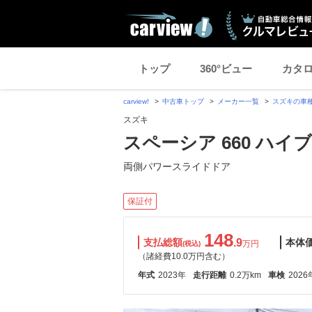
トップ
360°ビュー
カタ
carview!
中古車トップ
メーカー一覧
スズキの車
スズキ
スペーシア 660 ハイ
両側パワースライドドア
保証付
148
支払総額
.9
本体
万円
(税込)
（諸経費10.0万円含む）
年式
2023年
走行距離
0.2万km
車検
2026