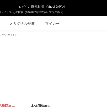
ログイン
[
新規取得
]
Yahoo! JAPAN
サイト5社との比較（2026年2月株式会社プラグ調べ）
オリジナル記事
マイカー
側パワースライドドア
払総額
本体価格
(税込)
(税込)