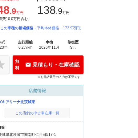
48
138
.9
.9
万円
万円
経費10.0万円含む）
この車種の相場価格
（平均本体価格：173.9万円）
年式
走行距離
車検
修復歴
023年
0.2万km
2026年11月
なし
無
見積もり・在庫確認
料
※お電話番号の入力は不要です。
店舗情報
ズキアリーナ北茨城東
この店舗の中古車在庫一覧
住所
茨城県北茨城市関南町仁井田517-1