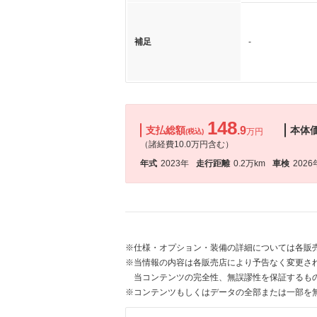
補足
-
148
支払総額
.9
本体
万円
(税込)
（諸経費10.0万円含む）
年式
2023年
走行距離
0.2万km
車検
2026
※仕様・オプション・装備の詳細については各販
※当情報の内容は各販売店により予告なく変更され
当コンテンツの完全性、無誤謬性を保証するも
※コンテンツもしくはデータの全部または一部を