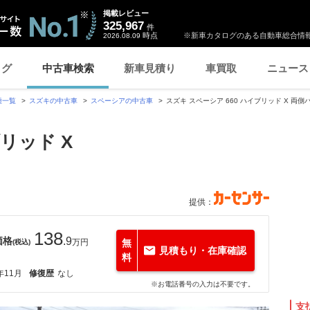
掲載レビュー
325,967
件
時点
※新車カタログのある自動車総合情報
2026.08.09
ログ
中古車検索
新車見積り
車買取
ニュース
種一覧
スズキの中古車
スペーシアの中古車
スズキ スペーシア 660 ハイブリッド X 両
ブリッド X
提供：
138
価格
.9
万円
無
(税込)
見積もり・在庫確認
料
年11月
修復歴
なし
※お電話番号の入力は不要です。
支