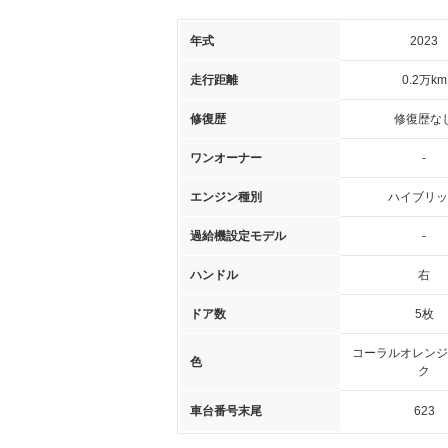
年式
2023
走行距離
0.2万km
修復歴
修復歴な
ワンオーナー
-
エンジン種別
ハイブリッ
過給機設定モデル
-
ハンドル
右
ドア数
5枚
コーラルオレンジ
色
ク
車台番号末尾
623