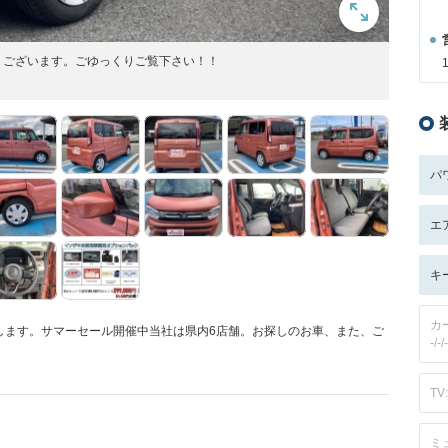
うございます。ごゆっくりご覧下さい！！
パ
エ
キ
カ
します。サマーセール開催中当社は県内6店舗。お探しのお車、また、ご
-/-/-
TV:
ミ