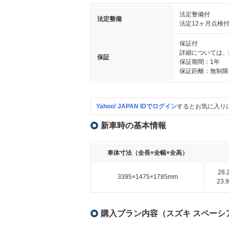
法定整備付
法定整備
法定12ヶ月点検
保証付
詳細については、
保証
保証期間：1年
保証距離：無制限
Yahoo! JAPAN IDでログイン
するとお気に入り
新車時の基本情報
車体寸法（全長×全幅×全高）
28
3395×1475×1785mm
23
購入プラン内容（スズキ スペーシア