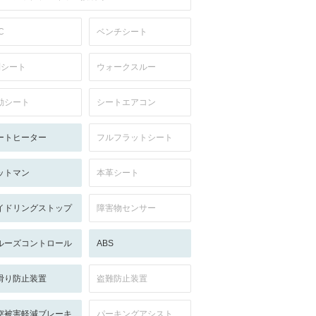
C
ベンチシート
列シート
ウォークスルー
動シート
シートエアコン
ートヒーター
フルフラットシート
ットマン
本革シート
イドリングストップ
障害物センサー
ルーズコントロール
ABS
滑り防止装置
盗難防止装置
突被害軽減ブレーキ
パーキングアシスト