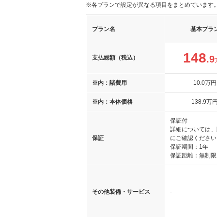
※各プランで設定が異なる項目をまとめています
プラン名
基本プラ
148
.9
支払総額（税込）
※内：諸費用
10
.0
万円
※内：本体価格
138
.9
万
保証付
詳細については、
保証
にご確認ください
保証期間：1年
保証距離：無制限
その他装備・サービス
-