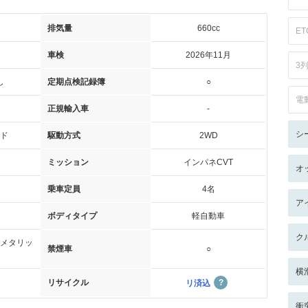
排気量
660cc
ET
車検
2026年11月
3
し
定期点検記録簿
○
電
正規輸入車
-
シ
ド
駆動方式
2WD
ミッション
インパネCVT
オ
乗車定員
4名
ア
ボディタイプ
軽自動車
ク
メタリッ
禁煙車
○
横
リサイクル
リ済込
衝