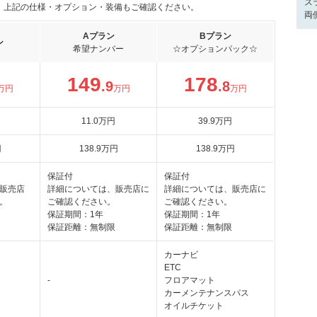
ス
。上記の仕様・オプション・装備もご確認ください。
両
Aプラン
Bプラン
ン
希望ナンバー
☆オプションパック☆
149
178
.9
.8
万円
万円
万円
11
.0
万円
39
.9
万円
円
138
.9
万円
138
.9
万円
保証付
保証付
販売店
詳細については、販売店に
詳細については、販売店に
。
ご確認ください。
ご確認ください。
保証期間：1年
保証期間：1年
保証距離：無制限
保証距離：無制限
カーナビ
ETC
-
フロアマット
カーメンテナンスパス
オイルチケット