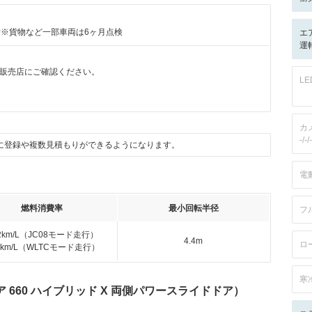
付※貨物など一部車両は6ヶ月点検
エ
運転
販売店にご確認ください。
L
カ
-/-/-
に登録や複数見積もりができるようになります。
電
燃料消費率
最小回転半径
フ
.2km/L（JC08モード走行）
4.4m
ロ
.9km/L（WLTCモード走行）
寒
 660 ハイブリッド X 両側パワースライドドア）