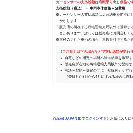
カーセンサーの支払総額は店頭乗り出し価格で
支払総額（税込） ＝ 車両本体価格＋諸費用
※カーセンサーの支払総額は店頭納車を前提に
かかります
※販売店の所在する所轄運輸支局以外で登録す
合があります。詳しくは販売店にお問合せく
※車検の切れた車両の場合、車検を取得するた
【ご注意】以下の場合などで支払総額が変わ
自宅などの指定の場所へ陸送納車を希望す
販売店所在地の所轄運輸支局以外で登録す
商談～契約～登録の間に「登録月」がずれ
（登録月が3月から4月にずれる場合は自
Yahoo! JAPAN IDでログイン
するとお気に入りに