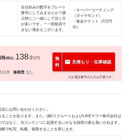
自分好みの数字をプレート
・キーパーコーティング
番号にしてみませんか？購
（ダイヤモンド）
入時にご一緒にして頂く方
・板金チケット（5万円
が多いです。＊一部取得で
分）
きない場合もございます。
138
価格
.9
万円
無
(税込)
見積もり・在庫確認
料
年11月
修復歴
なし
※お電話番号の入力は不要です。
売店にお問い合わせください。
ることがあります。また、(株)リクルートおよびLINEヤフー株式会社は
のではなく、当コンテンツに起因するいかなる損害の責も負いかねます。
無断で転写、転載、複製することを禁じます。