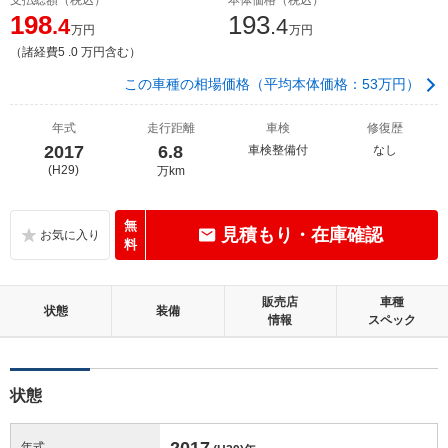
198
193
.4
.4
万円
万円
（諸経費5 .0 万円含む）
この車種の相場価格（平均本体価格：53万円）
年式
走行距離
車検
修復歴
2017
6.8
車検整備付
なし
(H29)
万km
無
見積もり・在庫確認
料
販売店
車種
状態
装備
情報
スペック
状態
2017
年式