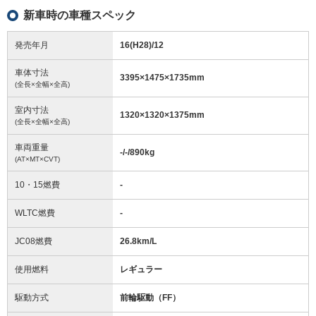
新車時の車種スペック
発売年月
16(H28)/12
車体寸法
3395
×
1475
×
1735
mm
(全長×全幅×全高)
室内寸法
1320
×
1320
×
1375
mm
(全長×全幅×全高)
車両重量
-/-/890
kg
(AT×MT×CVT)
10・15燃費
-
WLTC燃費
-
JC08燃費
26.8km/L
使用燃料
レギュラー
駆動方式
前輪駆動（FF）