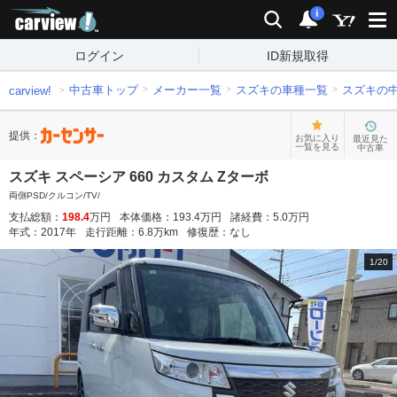
carview!
検索
通知
i
ログイン
ID新規取得
中古車トップ
メーカー一覧
スズキの車種一覧
スズキの
carview!
提供：
お気に入り
最近見た
一覧を見る
中古車
スズキ スペーシア 660 カスタム Zターボ
両側PSD/クルコン/TV/
支払総額：
198.4
万円
本体価格：
193.4
万円
諸経費：
5.0
万円
年式：
2017
年
走行距離：
6.8
万km
修復歴：
なし
1
/
20