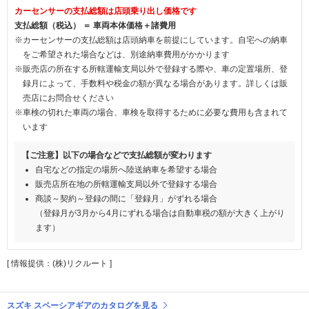
カーセンサーの支払総額は店頭乗り出し価格です
支払総額（税込） ＝ 車両本体価格＋諸費用
※カーセンサーの支払総額は店頭納車を前提にしています。自宅への納車
をご希望された場合などは、別途納車費用がかかります
※販売店の所在する所轄運輸支局以外で登録する際や、車の定置場所、登
録月によって、手数料や税金の額が異なる場合があります。詳しくは販
売店にお問合せください
※車検の切れた車両の場合、車検を取得するために必要な費用も含まれて
います
【ご注意】以下の場合などで支払総額が変わります
自宅などの指定の場所へ陸送納車を希望する場合
販売店所在地の所轄運輸支局以外で登録する場合
商談～契約～登録の間に「登録月」がずれる場合
（登録月が3月から4月にずれる場合は自動車税の額が大きく上がり
ます）
[ 情報提供：(株)リクルート ]
スズキ スペーシアギアのカタログを見る