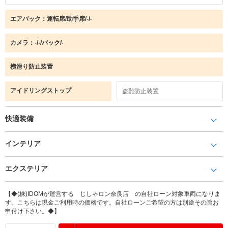
エアバック：運転席/助手席/-/-
カメラ：-/-/バック/-
横滑り防止装置
アイドリングストップ
盗難防止装置
快適装備
インテリア
エクステリア
【◆(株)IDOMが運営する じしゃロン奈良店 の自社ローン対象車両になりま
す。こちらは現金ご利用時の価格です。自社ローンご希望の方は別途その旨お
申付け下さい。◆】