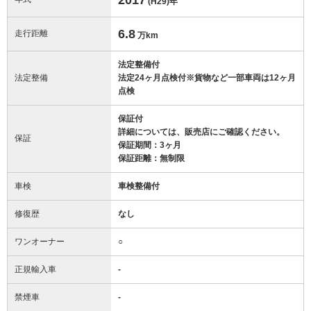
(H29)
年
6.8
走行距離
万km
法定整備付
法定整備
法定24ヶ月点検付※貨物など一部車両は12ヶ月
点検
保証付
詳細については、販売店にご確認ください。
保証
保証期間：3ヶ月
保証距離：無制限
車検
車検整備付
修復歴
なし
ワンオーナー
○
正規輸入車
-
禁煙車
-