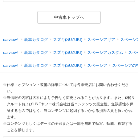
中古車トップへ
新車カタログ
スズキ(SUZUKI)
スペーシアギア
スペーシ
carview!
新車カタログ
スズキ(SUZUKI)
スペーシアカスタム
スペ
carview!
新車カタログ
スズキ(SUZUKI)
スペーシア
スペーシアの
carview!
※仕様・オプション・装備の詳細については各販売店にお問い合わせくださ
い。
※当情報の内容は各社により予告なく変更されることがあります。また、(株)リ
クルートおよびLINEヤフー株式会社は当コンテンツの完全性、無誤謬性を保
証するものではなく、当コンテンツに起因するいかなる損害の責も負いかね
ます。
※コンテンツもしくはデータの全部または一部を無断で転写、転載、複製する
ことを禁じます。