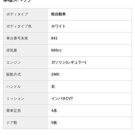
ボディタイプ
軽自動車
ボディタイプ色
ホワイト
車台番号末尾
841
排気量
660cc
エンジン
ガソリン(レギュラー)
駆動方式
2WD
ハンドル
右
ミッション
インパネCVT
乗車定員
4名
ドア数
5枚