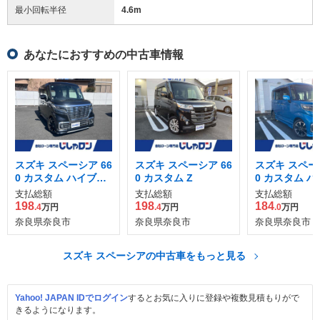
最小回転半径
4.6
m
あなたにおすすめの中古車情報
スズキ スペーシア 66
スズキ スペーシア 66
スズキ スペーシ
0 カスタム ハイブリ
0 カスタム Z
0 カスタム 
ッド XSターボ
ッド XS
支払総額
支払総額
支払総額
198
198
184
.4
万円
.4
万円
.0
万円
奈良県奈良市
奈良県奈良市
奈良県奈良市
スズキ スペーシアの中古車をもっと見る
Yahoo! JAPAN IDでログイン
するとお気に入りに登録や複数見積もりがで
きるようになります。