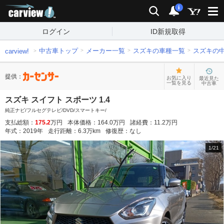
carview!
検索
通知
i
ログイン
ID新規取得
中古車トップ
メーカー一覧
スズキの車種一覧
スズキの
carview!
提供：
お気に入り
最近見た
一覧を見る
中古車
スズキ スイフト スポーツ 1.4
純正ナビ/フルセグテレビ/DVD/スマートキー/
支払総額：
175.2
万円
本体価格：
164.0
万円
諸経費：
11.2
万円
年式：
2019
年
走行距離：
6.3
万km
修復歴：
なし
1
/
21