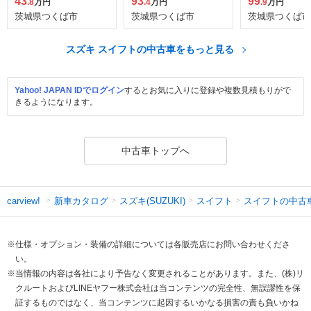
43
93
99
.8
万円
.4
万円
.9
万円
茨城県つくば市
茨城県つくば市
茨城県つくば市
スズキ スイフトの中古車をもっと見る
Yahoo! JAPAN IDでログイン
するとお気に入りに登録や複数見積もりがで
きるようになります。
中古車トップへ
新車カタログ
スズキ(SUZUKI)
スイフト
スイフトの中古
carview!
※仕様・オプション・装備の詳細については各販売店にお問い合わせくださ
い。
※当情報の内容は各社により予告なく変更されることがあります。また、(株)リ
クルートおよびLINEヤフー株式会社は当コンテンツの完全性、無誤謬性を保
証するものではなく、当コンテンツに起因するいかなる損害の責も負いかね