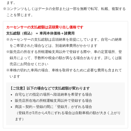
ます。
※コンテンツもしくはデータの全部または一部を無断で転写、転載、複製する
ことを禁じます。
カーセンサーの支払総額は店頭乗り出し価格です
支払総額（税込） ＝ 車両本体価格＋諸費用
※カーセンサーの支払総額は店頭納車を前提にしています。自宅への納車
をご希望された場合などは、別途納車費用がかかります
※販売店の所在する所轄運輸支局以外で登録する際や、車の定置場所、登
録月によって、手数料や税金の額が異なる場合があります。詳しくは販
売店にお問合せください
※車検の切れた車両の場合、車検を取得するために必要な費用も含まれて
います
【ご注意】以下の場合などで支払総額が変わります
自宅などの指定の場所へ陸送納車を希望する場合
販売店所在地の所轄運輸支局以外で登録する場合
商談～契約～登録の間に「登録月」がずれる場合
（登録月が3月から4月にずれる場合は自動車税の額が大きく上がり
ます）