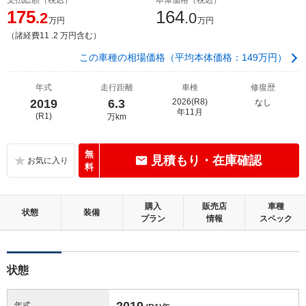
175
164
.2
.0
万円
万円
（諸経費11 .2 万円含む）
この車種の相場価格（平均本体価格：149万円）
年式
走行距離
車検
修復歴
2019
6.3
2026(R8)
なし
年11月
(R1)
万km
無
見積もり・在庫確認
料
購入
販売店
車種
状態
装備
プラン
情報
スペック
状態
2019
年式