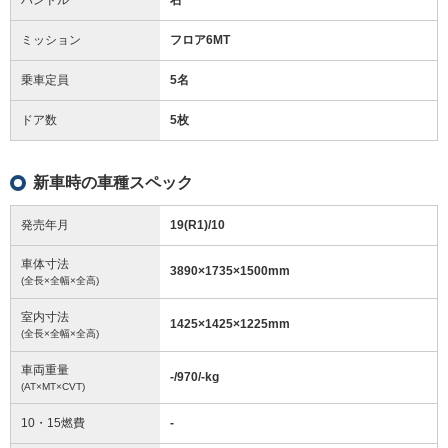
ミッション
フロア6MT
乗車定員
5名
ドア数
5枚
新車時の車種スペック
発売年月
19(R1)/10
車体寸法
3890
×
1735
×
1500
mm
(全長×全幅×全高)
室内寸法
1425
×
1425
×
1225
mm
(全長×全幅×全高)
車両重量
-/970/-
kg
(AT×MT×CVT)
10・15燃費
-