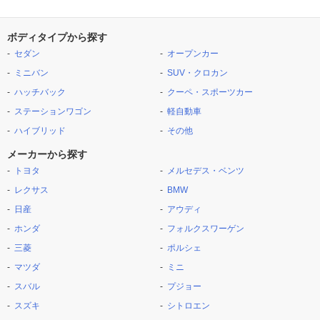
ボディタイプから探す
セダン
オープンカー
ミニバン
SUV・クロカン
ハッチバック
クーペ・スポーツカー
ステーションワゴン
軽自動車
ハイブリッド
その他
メーカーから探す
トヨタ
メルセデス・ベンツ
レクサス
BMW
日産
アウディ
ホンダ
フォルクスワーゲン
三菱
ポルシェ
マツダ
ミニ
スバル
プジョー
スズキ
シトロエン