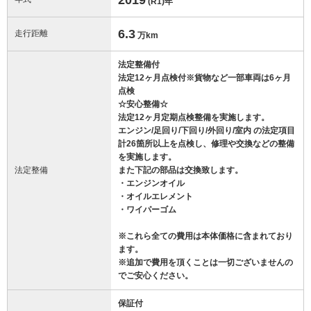
(R1)
年
6.3
走行距離
万km
法定整備付
法定12ヶ月点検付※貨物など一部車両は6ヶ月
点検
☆安心整備☆
法定12ヶ月定期点検整備を実施します。
エンジン/足回り/下回り/外回り/室内 の法定項目
計26箇所以上を点検し、修理や交換などの整備
を実施します。
法定整備
また下記の部品は交換致します。
・エンジンオイル
・オイルエレメント
・ワイパーゴム
※これら全ての費用は本体価格に含まれており
ます。
※追加で費用を頂くことは一切ございませんの
でご安心ください。
保証付