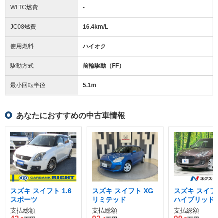
WLTC燃費
-
JC08燃費
16.4km/L
使用燃料
ハイオク
駆動方式
前輪駆動（FF）
最小回転半径
5.1
m
あなたにおすすめの中古車情報
スズキ スイフト 1.6
スズキ スイフト XG
スズキ スイフト
スポーツ
リミテッド
ハイブリッド 
支払総額
支払総額
支払総額