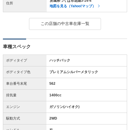
茨城県つくば市花畑3-14-4
住所
地図を見る（Yahoo!マップ）
この店舗の中古車在庫一覧
車種スペック
ボディタイプ
ハッチバック
ボディタイプ色
プレミアムシルバーメタリック
車台番号末尾
562
排気量
1400cc
エンジン
ガソリン(ハイオク)
駆動方式
2WD
ハンドル
右