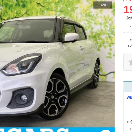
1
/
20
1
（諸
2
W