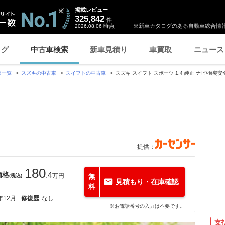
掲載レビュー
325,842
件
時点
※新車カタログのある自動車総合情報
2026.08.06
ログ
中古車検索
新車見積り
車買取
ニュース
種一覧
スズキの中古車
スイフトの中古車
スズキ スイフト スポーツ 1.4 純正 ナビ/衝突
提供：
180
価格
.4
万円
無
(税込)
見積もり・在庫確認
料
年12月
修復歴
なし
※お電話番号の入力は不要です。
支