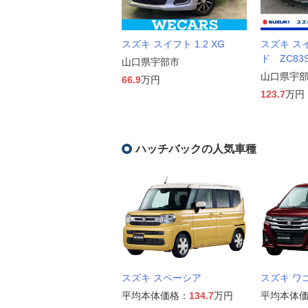
スズキ スイフト 1.2 XG
スズキ ス
ド ZC83S
山口県宇部市
山口県宇
66.9
万円
123.7
万円
ハッチバックの人気車種
スズキ スペーシア
スズキ ワ
平均本体価格：
134.7
万円
平均本体