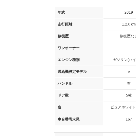
年式
2019
走行距離
1.2万km
修復歴
修復歴な
ワンオーナー
-
エンジン種別
ガソリン(ハイ
過給機設定モデル
○
ハンドル
右
ドア数
5枚
色
ピュアホワイト
車台番号末尾
167