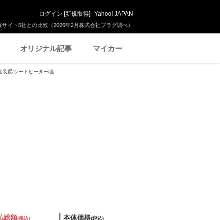
ログイン
[
新規取得
]
Yahoo! JAPAN
サイト5社との比較（2026年2月株式会社プラグ調べ）
オリジナル記事
マイカー
安全装置/シートヒーター/全
払総額
本体価格
(税込)
(税込)