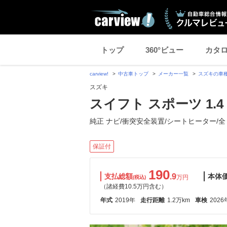
トップ
360°ビュー
カタ
carview!
中古車トップ
メーカー一覧
スズキの車
スズキ
スイフト スポーツ 1.4
純正 ナビ/衝突安全装置/シートヒーター/全
保証付
190
支払総額
.9
本体
万円
(税込)
（諸経費10.5万円含む）
年式
2019年
走行距離
1.2万km
車検
2026