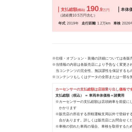
190
支払総額
.9
本体
万円
(税込)
（諸経費10.5万円含む）
年式
2019年
走行距離
1.2万km
車検
2026
※仕様・オプション・装備の詳細については各販
※当情報の内容は各販売店により予告なく変更され
当コンテンツの完全性、無誤謬性を保証するも
※コンテンツもしくはデータの全部または一部を
カーセンサーの支払総額は店頭乗り出し価格で
支払総額（税込） ＝ 車両本体価格＋諸費用
※カーセンサーの支払総額は店頭納車を前提に
かかります
※販売店の所在する所轄運輸支局以外で登録す
合があります。詳しくは販売店にお問合せく
※車検の切れた車両の場合、車検を取得するた