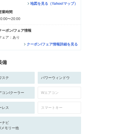
地図を見る（Yahoo!マップ）
営業時間
10:00〜20:00
クーポン/フェア情報
フェア：あり
クーポン/フェア情報詳細を見る
装備
ワステ
パワーウィンドウ
アコン/クーラー
Wエアコン
ーレス
スマートキー
ーナビ
-/-/メモリー他