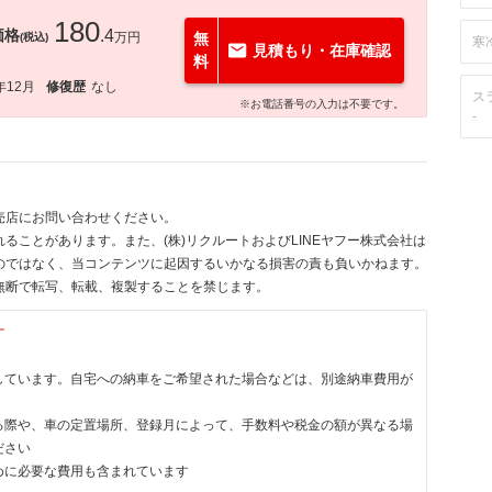
180
価格
.4
万円
無
(税込)
寒
見積もり・在庫確認
料
年12月
修復歴
なし
ス
※お電話番号の入力は不要です。
-
売店にお問い合わせください。
ることがあります。また、(株)リクルートおよびLINEヤフー株式会社は
のではなく、当コンテンツに起因するいかなる損害の責も負いかねます。
無断で転写、転載、複製することを禁じます。
す
しています。自宅への納車をご希望された場合などは、別途納車費用が
る際や、車の定置場所、登録月によって、手数料や税金の額が異なる場
ださい
めに必要な費用も含まれています