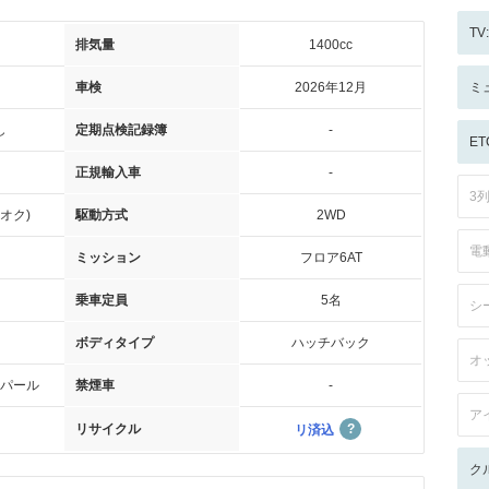
T
排気量
1400cc
車検
2026年12月
ミ
し
定期点検記録簿
-
ET
正規輸入車
-
3
オク)
駆動方式
2WD
電
ミッション
フロア6AT
乗車定員
5名
シ
ボディタイプ
ハッチバック
オ
パール
禁煙車
-
ア
リサイクル
リ済込
ク