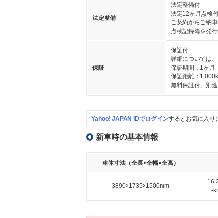
法定整備付
法定12ヶ月点検
法定整備
ご契約からご納車
点検記録簿を発行
保証付
詳細については、
保証
保証期間：1ヶ月
保証距離：1,000
無料保証付、別途
Yahoo! JAPAN IDでログイン
するとお気に入り
新車時の基本情報
車体寸法（全長×全幅×全高）
16
3890×1735×1500mm
-