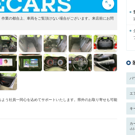
展開！作業の都合上、車両をご覧頂けない場合がございます。来店前にお問
パ
エ
るよう社員一同心を込めてサポートいたします。県外のお取り寄せも可能
キ
カ
-/