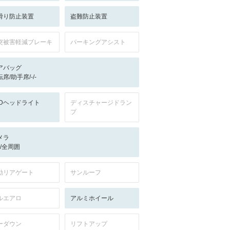
滑り防止装置
盗難防止装置
突被害軽減ブレーキ
パーキングアシスト
アバッグ
席/助手席/-/-
EDヘッドライト
ディスチャージドラン
プ
メラ
-/-/全周囲
動リアゲート
サンルーフ
ルエアロ
アルミホイール
ーダウン
リフトアップ