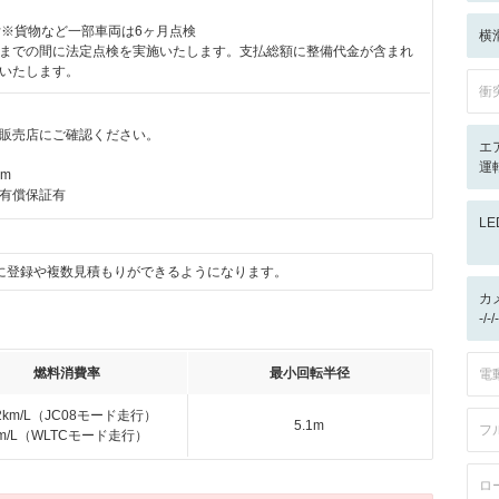
付※貨物など一部車両は6ヶ月点検
横
までの間に法定点検を実施いたします。支払総額に整備代金が含まれ
いたします。
衝
販売店にご確認ください。
エ
運転
km
有償保証有
L
に登録や複数見積もりができるようになります。
カ
-/
燃料消費率
最小回転半径
電
.2km/L（JC08モード走行）
5.1m
フ
km/L（WLTCモード走行）
ロ