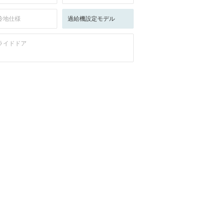
冷地仕様
過給機設定モデル
ライドドア