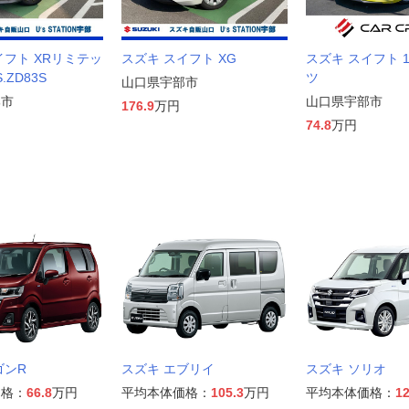
イフト XRリミテッ
スズキ スイフト XG
スズキ スイフト 1
.ZD83S
ツ
山口県宇部市
部市
山口県宇部市
176.9
万円
74.8
万円
ゴンR
スズキ エブリイ
スズキ ソリオ
価格：
66.8
万円
平均本体価格：
105.3
万円
平均本体価格：
12