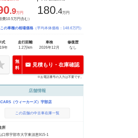
90
180
.9
.4
万円
万円
経費10.5万円含む）
この車種の相場価格
（平均本体価格：148.6万円）
年式
走行距離
車検
修復歴
019年
1.2万km
2026年12月
なし
無
見積もり・在庫確認
料
※お電話番号の入力は不要です。
店舗情報
ECARS（ウィーカーズ）宇部店
この店舗の中古車在庫一覧
住所
山口県宇部市大字東須恵915-1