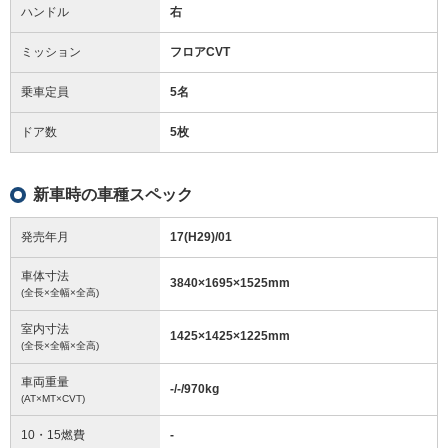
ハンドル
右
ミッション
フロアCVT
乗車定員
5名
ドア数
5枚
新車時の車種スペック
発売年月
17(H29)/01
車体寸法
3840
×
1695
×
1525
mm
(全長×全幅×全高)
室内寸法
1425
×
1425
×
1225
mm
(全長×全幅×全高)
車両重量
-/-/970
kg
(AT×MT×CVT)
10・15燃費
-