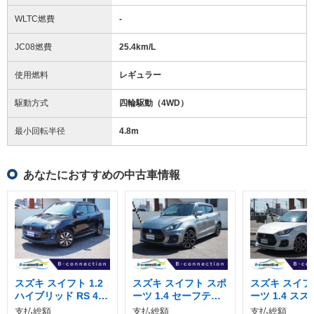
WLTC燃費
-
JC08燃費
25.4km/L
使用燃料
レギュラー
駆動方式
四輪駆動（4WD）
最小回転半径
4.8
m
あなたにおすすめの中古車情報
スズキ スイフト 1.2
スズキ スイフト スポ
スズキ スイフ
ハイブリッド RS 4W
ーツ 1.4 セーフティ
ーツ 1.4 スズ
D
パッケージ装着車
フティ サポー
支払総額
支払総額
支払総額