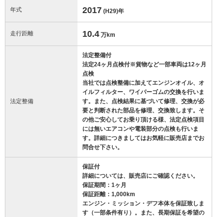
2017
年式
(H29)
年
10.4
走行距離
万km
法定整備付
法定24ヶ月点検付※貨物など一部車両は12ヶ月
点検
当社では点検整備に加えてエンジンオイル、オ
イルフィルター、ワイパーゴムの交換を行いま
法定整備
す。また、点検結果に基づいて修理、交換が必
要と判断された部品を修理、交換致します。そ
の他ご安心してお乗り頂ける様、法定点検項目
には無いエアコンや電装部分の点検も行いま
す。詳細につきましてはお気軽に販売店までお
問合せ下さい。
保証付
詳細については、販売店にご確認ください。
保証期間：1ヶ月
保証距離：1,000km
エンジン・ミッション・デフ本体を保証致しま
す（一部条件有り）。また、長期保証を希望の