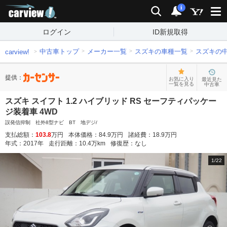
carview!
検索
通知
i
ログイン
ID新規取得
中古車トップ
メーカー一覧
スズキの車種一覧
スズキの
carview!
提供：
お気に入り
最近見た
一覧を見る
中古車
スズキ スイフト 1.2 ハイブリッド RS セーフティパッケー
ジ装着車 4WD
誤発信抑制 社外8型ナビ BT 地デジ/
支払総額：
103.8
万円
本体価格：
84.9
万円
諸経費：
18.9
万円
年式：
2017
年
走行距離：
10.4
万km
修復歴：
なし
1
/
22