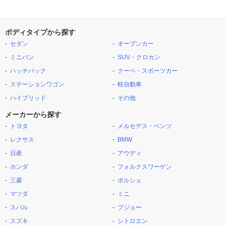
ボディタイプから探す
セダン
オープンカー
ミニバン
SUV・クロカン
ハッチバック
クーペ・スポーツカー
ステーションワゴン
軽自動車
ハイブリッド
その他
メーカーから探す
トヨタ
メルセデス・ベンツ
レクサス
BMW
日産
アウディ
ホンダ
フォルクスワーゲン
三菱
ポルシェ
マツダ
ミニ
スバル
プジョー
スズキ
シトロエン