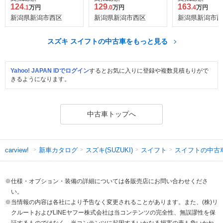
着車
124
129
163
.1
万円
.0
万円
.4
万円
新潟県新潟市西区
新潟県新潟市西区
新潟県新潟市西
スズキ スイフトの中古車をもっと見る
Yahoo! JAPAN IDでログイン
するとお気に入りに登録や複数見積もりがで
きるようになります。
中古車トップへ
新車カタログ
スズキ(SUZUKI)
スイフト
スイフトの中古
carview!
※仕様・オプション・装備の詳細については各販売店にお問い合わせくださ
い。
※当情報の内容は各社により予告なく変更されることがあります。また、(株)リ
クルートおよびLINEヤフー株式会社は当コンテンツの完全性、無誤謬性を保
証するものではなく、当コンテンツに起因するいかなる損害の責も負いかね