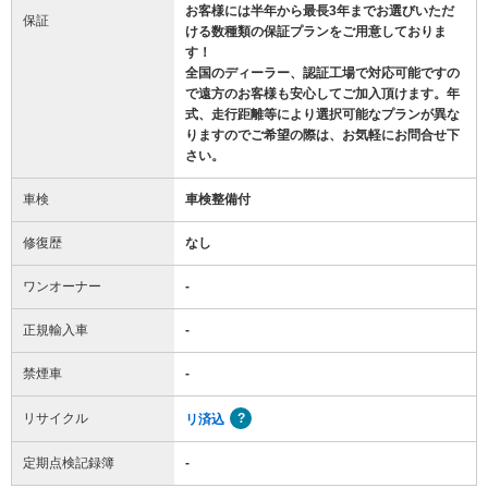
お客様には半年から最長3年までお選びいただ
保証
ける数種類の保証プランをご用意しておりま
す！
全国のディーラー、認証工場で対応可能ですの
で遠方のお客様も安心してご加入頂けます。年
式、走行距離等により選択可能なプランが異な
りますのでご希望の際は、お気軽にお問合せ下
さい。
車検
車検整備付
修復歴
なし
ワンオーナー
-
正規輸入車
-
禁煙車
-
リサイクル
リ済込
定期点検記録簿
-