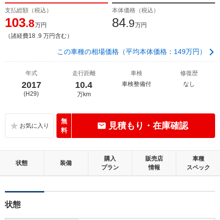
支払総額（税込）
本体価格（税込）
103
84
.8
.9
万円
万円
（諸経費18 .9 万円含む）
この車種の相場価格（平均本体価格：149万円）
年式
走行距離
車検
修復歴
2017
10.4
車検整備付
なし
(H29)
万km
無
見積もり・在庫確認
料
購入
販売店
車種
状態
装備
プラン
情報
スペック
状態