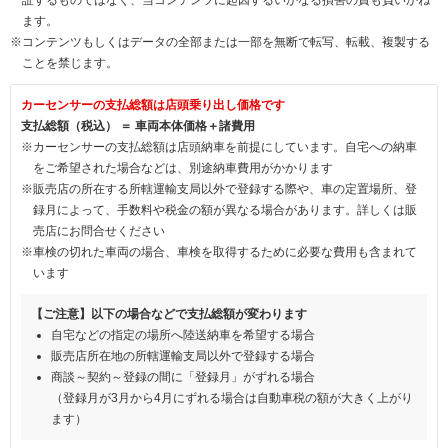
ます。
※コンテンツもしくはデータの全部または一部を無断で転写、転載、複製する
ことを禁じます。
カーセンサーの支払総額は店頭乗り出し価格です
支払総額（税込） ＝ 車両本体価格＋諸費用
※カーセンサーの支払総額は店頭納車を前提にしています。自宅への納車
をご希望された場合などは、別途納車費用がかかります
※販売店の所在する所轄運輸支局以外で登録する際や、車の定置場所、登
録月によって、手数料や税金の額が異なる場合があります。詳しくは販
売店にお問合せください
※車検の切れた車両の場合、車検を取得するために必要な費用も含まれて
います
【ご注意】以下の場合などで支払総額が変わります
自宅などの指定の場所へ陸送納車を希望する場合
販売店所在地の所轄運輸支局以外で登録する場合
商談～契約～登録の間に「登録月」がずれる場合
（登録月が3月から4月にずれる場合は自動車税の額が大きく上がり
ます）