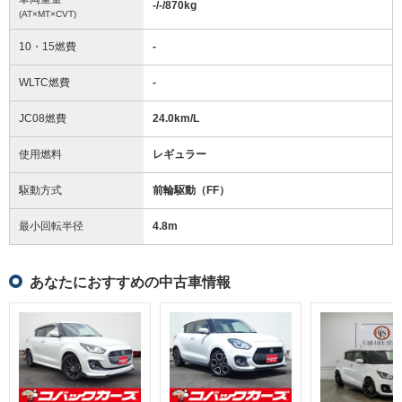
-/-/870
kg
(AT×MT×CVT)
10・15燃費
-
WLTC燃費
-
JC08燃費
24.0km/L
使用燃料
レギュラー
駆動方式
前輪駆動（FF）
最小回転半径
4.8
m
あなたにおすすめの中古車情報