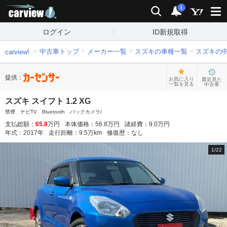
carview!
検索
通知
i
ログイン
ID新規取得
中古車トップ
メーカー一覧
スズキの車種一覧
スズキの
carview!
提供：
お気に入り
最近見た
一覧を見る
中古車
スズキ スイフト 1.2 XG
禁煙 ナビTV Bluetooth バックカメラ/
支払総額：
65.8
万円
本体価格：
56.8
万円
諸経費：
9.0
万円
年式：
2017
年
走行距離：
9.5
万km
修復歴：
なし
1
/
22