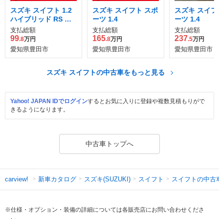
スズキ スイフト 1.2
スズキ スイフト スポ
スズキ スイフ
ハイブリッド RS セ
ーツ 1.4
ーツ 1.4
ーフティパッケージ
支払総額
支払総額
支払総額
装着車
99
165
237
.8
万円
.8
万円
.5
万円
愛知県豊田市
愛知県豊田市
愛知県豊田市
スズキ スイフトの中古車をもっと見る
Yahoo! JAPAN IDでログイン
するとお気に入りに登録や複数見積もりがで
きるようになります。
中古車トップへ
新車カタログ
スズキ(SUZUKI)
スイフト
スイフトの中古
carview!
※仕様・オプション・装備の詳細については各販売店にお問い合わせくださ