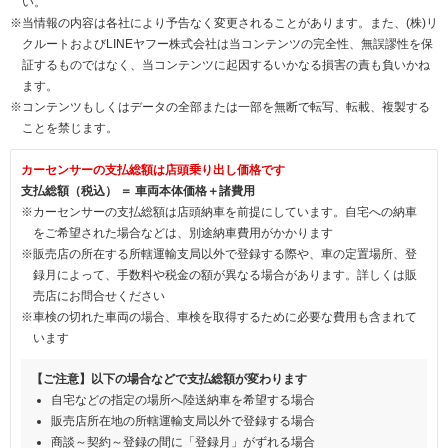
い。
※当情報の内容は各社により予告なく変更されることがあります。また、(株)リ
クルートおよびLINEヤフー株式会社は当コンテンツの完全性、無誤謬性を保
証するものではなく、当コンテンツに起因するいかなる損害の責も負いかね
ます。
※コンテンツもしくはデータの全部または一部を無断で転写、転載、複製する
ことを禁じます。
カーセンサーの支払総額は店頭乗り出し価格です
支払総額（税込） ＝ 車両本体価格＋諸費用
※カーセンサーの支払総額は店頭納車を前提にしています。自宅への納車
をご希望された場合などは、別途納車費用がかかります
※販売店の所在する所轄運輸支局以外で登録する際や、車の定置場所、登
録月によって、手数料や税金の額が異なる場合があります。詳しくは販
売店にお問合せください
※車検の切れた車両の場合、車検を取得するために必要な費用も含まれて
います
【ご注意】以下の場合などで支払総額が変わります
自宅などの指定の場所へ陸送納車を希望する場合
販売店所在地の所轄運輸支局以外で登録する場合
商談～契約～登録の間に「登録月」がずれる場合