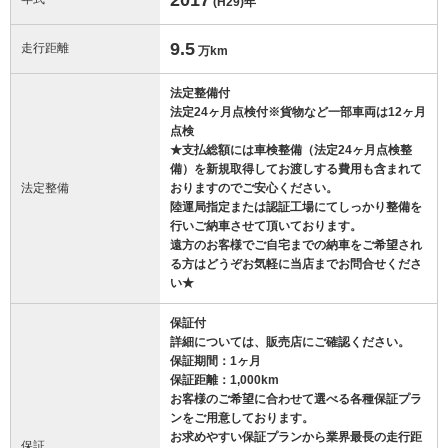
(H29)
年
9.5
走行距離
万km
法定整備付
法定24ヶ月点検付※貨物など一部車両は12ヶ月
点検
★支払総額には車検整備（法定24ヶ月点検整
備）を新規取得してお渡しする費用も含まれて
法定整備
おりますのでご安心ください。
陸運局指定または認証工場にてしっかり整備を
行いご納車させて頂いております。
遠方のお客様でご自宅までの納車をご希望され
る方はどうぞお気軽に当店までお問合せくださ
い★
保証付
詳細については、販売店にご確認ください。
保証期間：1ヶ月
保証距離：1,000km
お客様のご希望に合わせて選べる各種保証プラ
ンをご用意しております。
お求めやすい保証プランから業界最長の走行距
保証