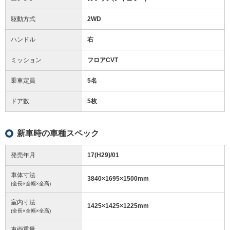
駆動方式
2WD
ハンドル
右
ミッション
フロアCVT
乗車定員
5名
ドア数
5枚
新車時の車種スペック
発売年月
17(H29)/01
車体寸法
3840
×
1695
×
1500
mm
(全長×全幅×全高)
室内寸法
1425
×
1425
×
1225
mm
(全長×全幅×全高)
車両重量