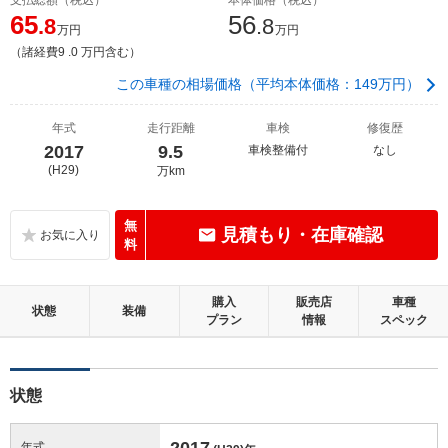
65
56
.8
.8
万円
万円
（諸経費9 .0 万円含む）
この車種の相場価格（平均本体価格：149万円）
年式
走行距離
車検
修復歴
2017
9.5
車検整備付
なし
(H29)
万km
無
見積もり・在庫確認
料
購入
販売店
車種
状態
装備
プラン
情報
スペック
状態
2017
年式