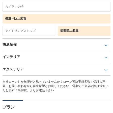
カメラ：-/-/-/-
横滑り防止装置
盗難防止装置
アイドリングストップ
快適装備
インテリア
エクステリア
自社ローンしか無理だと思っていませんか？ローン可決実績多数！保証人不
要！お問い合わせから審査希望とお送りください。電車でご来店の際は送迎い
たします「高柳駅」よりお電話下さい
プラン