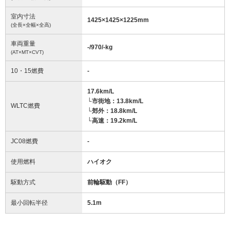
室内寸法
1425
×
1425
×
1225
mm
(全長×全幅×全高)
車両重量
-/970/-
kg
(AT×MT×CVT)
10・15燃費
-
17.6km/L
└市街地：13.8km/L
WLTC燃費
└郊外：18.8km/L
└高速：19.2km/L
JC08燃費
-
使用燃料
ハイオク
駆動方式
前輪駆動（FF）
最小回転半径
5.1
m