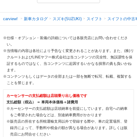
新車カタログ
スズキ(SUZUKI)
スイフト
スイフトの中古
carview!
※仕様・オプション・装備の詳細については各販売店にお問い合わせくださ
い。
※当情報の内容は各社により予告なく変更されることがあります。また、(株)リ
クルートおよびLINEヤフー株式会社は当コンテンツの完全性、無誤謬性を保
証するものではなく、当コンテンツに起因するいかなる損害の責も負いかね
ます。
※コンテンツもしくはデータの全部または一部を無断で転写、転載、複製する
ことを禁じます。
カーセンサーの支払総額は店頭乗り出し価格です
支払総額（税込） ＝ 車両本体価格＋諸費用
※カーセンサーの支払総額は店頭納車を前提にしています。自宅への納車
をご希望された場合などは、別途納車費用がかかります
※販売店の所在する所轄運輸支局以外で登録する際や、車の定置場所、登
録月によって、手数料や税金の額が異なる場合があります。詳しくは販
売店にお問合せください