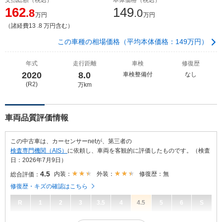
162
149
.8
.0
万円
万円
（諸経費13 .8 万円含む）
この車種の相場価格（平均本体価格：149万円）
年式
走行距離
車検
修復歴
2020
8.0
車検整備付
なし
(R2)
万km
車両品質評価情報
この中古車は、カーセンサーnetが、第三者の
検査専門機関（AIS）
に依頼し、車両を客観的に評価したものです。（検査
日：2026年7月9日）
4.5
内装：
外装：
修復歴：無
総合評価：
修復歴・キズの確認はこちら
R
1
2
3
3.5
4
4.5
5
6
S
4.5
総合評価：