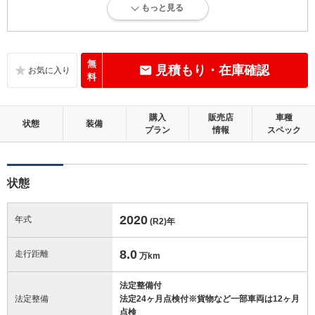
もっと見る
内外装に目立たない軽微なキズ、ヘコミが少し認められますが、良好な
状態です。
内装：
無
見積もり・在庫確認
目立たない軽微なダメージはありますが、良好な状態です。
料
外装：
購入
販売店
車種
キズ、ヘコミなどが少なく、あっても目立たない、良好な状態です。
状態
装備
プラン
情報
スペック
修復歴：無
状態
この中古車の「車両品質評価書」を見る
2020
年式
(R2)
年
8.0
走行距離
万km
法定整備付
法定整備
法定24ヶ月点検付※貨物など一部車両は12ヶ月
点検