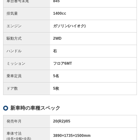
車台番号末尾
845
排気量
1400cc
エンジン
ガソリン(ハイオク)
駆動方式
2WD
ハンドル
右
ミッション
フロア6MT
乗車定員
5名
ドア数
5枚
新車時の車種スペック
発売年月
20(R2)/05
車体寸法
3890
×
1735
×
1500
mm
(全長×全幅×全高)