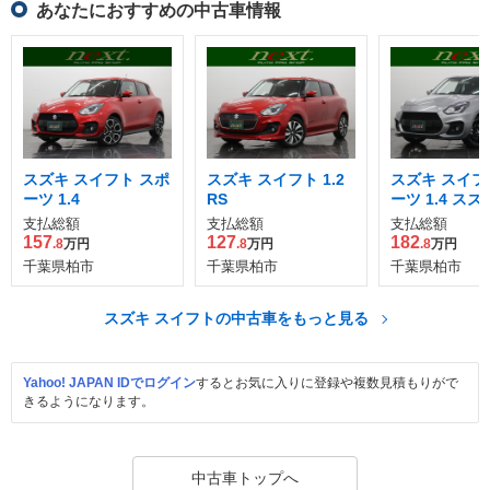
あなたにおすすめの中古車情報
スズキ スイフト スポ
スズキ スイフト 1.2
スズキ スイフ
ーツ 1.4
RS
ーツ 1.4 ス
フティサポー
支払総額
支払総額
支払総額
着車
157
127
182
.8
万円
.8
万円
.8
万円
千葉県柏市
千葉県柏市
千葉県柏市
スズキ スイフトの中古車をもっと見る
Yahoo! JAPAN IDでログイン
するとお気に入りに登録や複数見積もりがで
きるようになります。
中古車トップへ