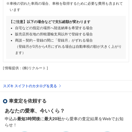
※車検の切れた車両の場合、車検を取得するために必要な費用も含まれて
います
【ご注意】以下の場合などで支払総額が変わります
自宅などの指定の場所へ陸送納車を希望する場合
販売店所在地の所轄運輸支局以外で登録する場合
商談～契約～登録の間に「登録月」がずれる場合
（登録月が3月から4月にずれる場合は自動車税の額が大きく上がり
ます）
[ 情報提供：(株)リクルート ]
スズキ スイフトのカタログを見る
車査定を依頼する
あなたの愛車、今いくら？
申込み
最短3時間後
に
最大20社
から愛車の査定結果をWebでお知
らせ！