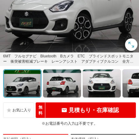
6MT フルセグナビ Bluetooth Bカメラ ETC ブラインドスポットモニタ
ー 衝突被害軽減ブレーキ レーンアシスト アダプティブクルコン 全方位
モニター オート...
無
見積もり・在庫確認
料
※お電話番号の入力は不要です。
支払総額（税込）
本体価格（税込）