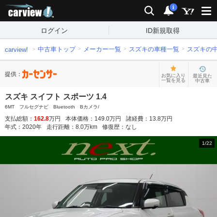
carview!
検索
通知
i
ログイン
ID新規取得
中古車トップ
メーカー一覧
スズキの車種一覧
スズキの
carview!
提供：
お気に入り
最近見た
一覧を見る
中古車
スズキ スイフト スポーツ 1.4
6MT フルセグナビ Bluetooth Bカメラ/
支払総額：
162.8
万円
本体価格：
149.0
万円
諸経費：
13.8
万円
年式：
2020
年
走行距離：
8.0
万km
修復歴：
なし
1
/
22